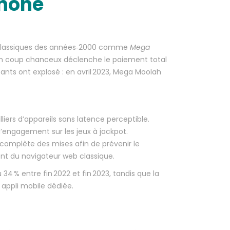
phone
ots classiques des années‑2000 comme
Mega
un coup chanceux déclenche le paiement total
tants ont explosé : en avril 2023, Mega Moolah
ers d’appareils sans latence perceptible.
’engagement sur les jeux à jackpot.
complète des mises afin de prévenir le
ent du navigateur web classique.
4 % entre fin 2022 et fin 2023, tandis que la
 appli mobile dédiée.