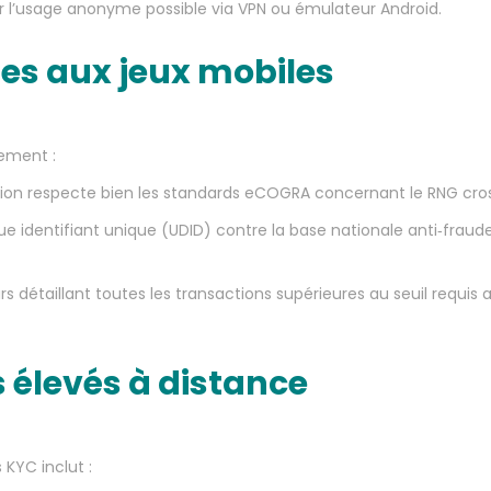
 l’usage anonyme possible via VPN ou émulateur Android.
ues aux jeux mobiles
ement :
ication respecte bien les standards eCOGRA concernant le RNG cro
e identifiant unique (UDID) contre la base nationale anti‑fraud
s détaillant toutes les transactions supérieures au seuil requis a
s élevés à distance
KYC inclut :