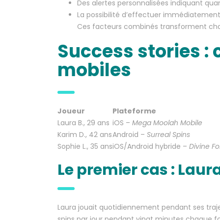
Des alertes personnalisées indiquant qua
La possibilité d’effectuer immédiatement
Ces facteurs combinés transforment chaq
Success stories :
mobiles
Joueur
Plateforme
Laura B., 29 ans
iOS –
Mega Moolah Mobile
Karim D., 42 ans
Android –
Surreal Spins
Sophie L., 35 ans
iOS/Android hybride –
Divine F
Le premier cas : Laura
Laura jouait quotidiennement pendant ses traje
spins par jour pendant vingt minutes chaque fois