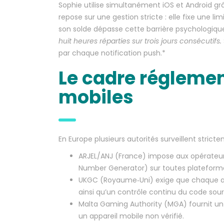
Sophie utilise simultanément iOS et Android gr
repose sur une gestion stricte : elle fixe une 
son solde dépasse cette barrière psychologiqu
huit heures réparties sur trois jours consécutifs.
par chaque notification push.*
Le cadre réglemen
mobiles
En Europe plusieurs autorités surveillent strictem
ARJEL/ANJ (France) impose aux opérateur
Number Generator) sur toutes plateforme
UKGC (Royaume‑Uni) exige que chaque appl
ainsi qu’un contrôle continu du code sou
Malta Gaming Authority (MGA) fournit un 
un appareil mobile non vérifié.