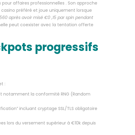
 pour affaires professionnelles . Son approche
on casino préféré et joue uniquement lorsque
​560 après avoir misé €0 ,15 par spin pendant
le peut coexister avec la tentation offerte
ckpots progressifs
t :
vrant notamment la conformité RNG (Random
cation” incluant cryptage SSL/TLS obligatoire
es lors du versement supérieur à €10k depuis