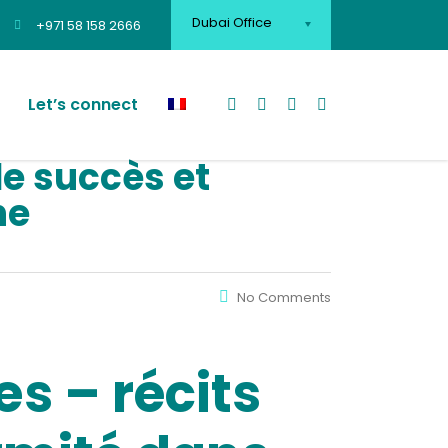
Dubai Office
+971 58 158 2666
Let’s connect
de succès et
ne
No Comments
es – récits