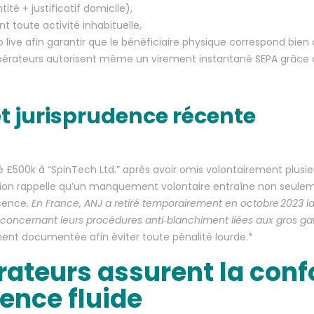
té + justificatif domicile),
 toute activité inhabituelle,
 live afin garantir que le bénéficiaire physique correspond bien
opérateurs autorisent même un virement instantané SEPA grâce a
et jurisprudence récente
gé £500k à “SpinTech Ltd.” après avoir omis volontairement plusi
ision rappelle qu’un manquement volontaire entraîne non seule
cence.
En France, ANJ a retiré temporairement en octobre 2023 
 concernant leurs procédures anti‑blanchiment liées aux gros gai
ent documentée afin éviter toute pénalité lourde.*
ateurs assurent la conf
ience fluide