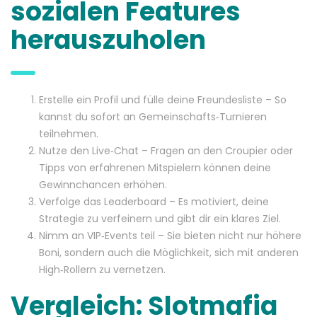
sozialen Features
herauszuholen
Erstelle ein Profil und fülle deine Freundesliste – So
kannst du sofort an Gemeinschafts‑Turnieren
teilnehmen.
Nutze den Live‑Chat – Fragen an den Croupier oder
Tipps von erfahrenen Mitspielern können deine
Gewinnchancen erhöhen.
Verfolge das Leaderboard – Es motiviert, deine
Strategie zu verfeinern und gibt dir ein klares Ziel.
Nimm an VIP‑Events teil – Sie bieten nicht nur höhere
Boni, sondern auch die Möglichkeit, sich mit anderen
High‑Rollern zu vernetzen.
Vergleich: Slotmafia