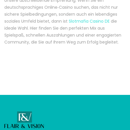
Unsere abschließende Empfehlung: Wenn Sie ein
deutschsprachiges Online‑Casino suchen, das nicht nur
sichere Spielbedingungen, sondern auch ein lebendiges
soziales Umfeld bietet, dann ist
Slotmafia Casino DE
die
ideale Wahl. Hier finden Sie den perfekten Mix aus
Spielspaß, schnellen Auszahlungen und einer engagierten
Community, die Sie auf Ihrem Weg zum Erfolg begleitet.