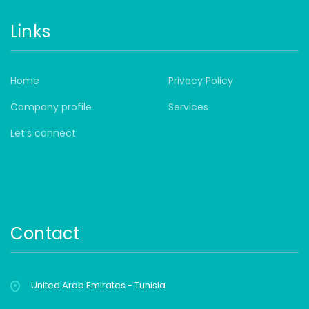
Links
Home
Privacy Policy
Company profile
Services
Let’s connect
Contact
United Arab Emirates - Tunisia