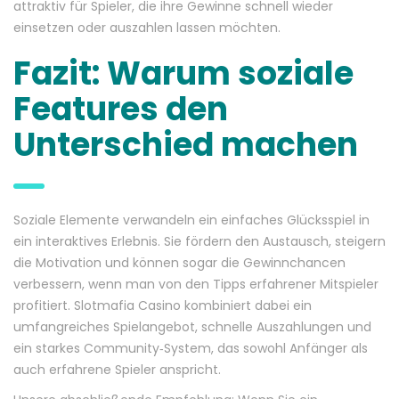
attraktiv für Spieler, die ihre Gewinne schnell wieder
einsetzen oder auszahlen lassen möchten.
Fazit: Warum soziale
Features den
Unterschied machen
Soziale Elemente verwandeln ein einfaches Glücksspiel in
ein interaktives Erlebnis. Sie fördern den Austausch, steigern
die Motivation und können sogar die Gewinnchancen
verbessern, wenn man von den Tipps erfahrener Mitspieler
profitiert. Slotmafia Casino kombiniert dabei ein
umfangreiches Spielangebot, schnelle Auszahlungen und
ein starkes Community‑System, das sowohl Anfänger als
auch erfahrene Spieler anspricht.