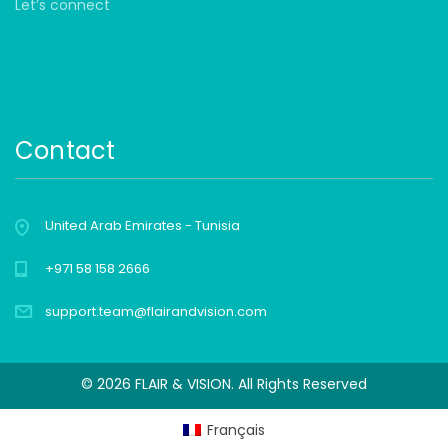
Let’s connect
Contact
United Arab Emirates - Tunisia
+971 58 158 2666
support.team@flairandvision.com
© 2026 FLAIR & VISION. All Rights Reserved
Français