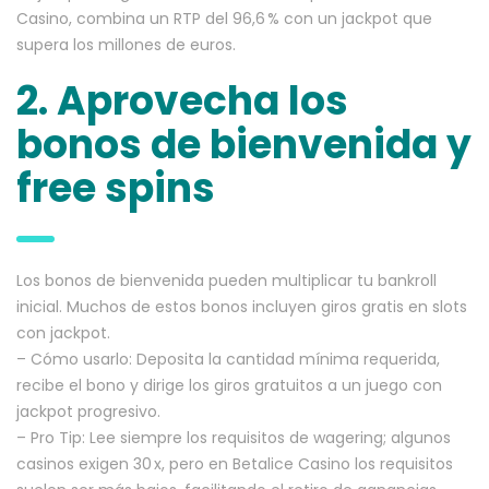
Casino, combina un RTP del 96,6 % con un jackpot que
supera los millones de euros.
2. Aprovecha los
bonos de bienvenida y
free spins
Los bonos de bienvenida pueden multiplicar tu bankroll
inicial. Muchos de estos bonos incluyen giros gratis en slots
con jackpot.
– Cómo usarlo: Deposita la cantidad mínima requerida,
recibe el bono y dirige los giros gratuitos a un juego con
jackpot progresivo.
– Pro Tip: Lee siempre los requisitos de wagering; algunos
casinos exigen 30 x, pero en Betalice Casino los requisitos