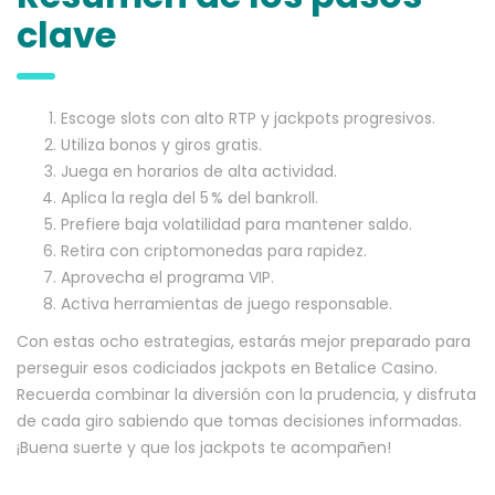
clave
Escoge slots con alto RTP y jackpots progresivos.
Utiliza bonos y giros gratis.
Juega en horarios de alta actividad.
Aplica la regla del 5 % del bankroll.
Prefiere baja volatilidad para mantener saldo.
Retira con criptomonedas para rapidez.
Aprovecha el programa VIP.
Activa herramientas de juego responsable.
Con estas ocho estrategias, estarás mejor preparado para
perseguir esos codiciados jackpots en Betalice Casino.
Recuerda combinar la diversión con la prudencia, y disfruta
de cada giro sabiendo que tomas decisiones informadas.
¡Buena suerte y que los jackpots te acompañen!