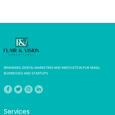
BRANDING, DIGITAL MARKETING AND INNOVATION FOR SMALL
BUSINESSES AND STARTUPS
Services