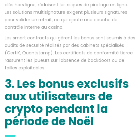
clés hors ligne, réduisant les risques de piratage en ligne.
Les solutions multisignature exigent plusieurs signatures
pour valider un retrait, ce qui ajoute une couche de
contrôle interne au casino.
Les smart contracts qui gèrent les bonus sont soumis à des
audits de sécurité réalisés par des cabinets spécialisés
(CertiK, Quantstamp). Les certificats de conformité tierce
rassurent les joueurs sur l’absence de backdoors ou de
failles exploitables.
3. Les bonus exclusifs
aux utilisateurs de
crypto pendant la
période de Noël