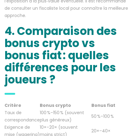
l’exposition à la plus‑value éventuelle. Il est recommandé
de consulter un fiscaliste local pour connaître la meilleure
approche.
4. Comparaison des
bonus crypto vs
bonus fiat : quelles
différences pour les
joueurs ?
Critère
Bonus crypto
Bonus fiat
Taux de
100 %–150 % (souvent
50 %–100 %
correspondance
plus généreux)
Exigence de
10×–20× (souvent
20×–40×
mise (wagering)
moins strict)