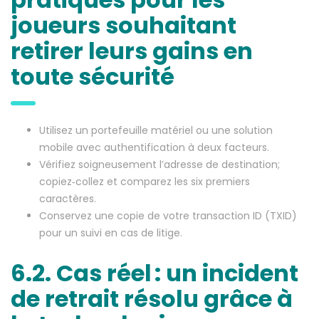
joueurs souhaitant
retirer leurs gains en
toute sécurité
Utilisez un portefeuille matériel ou une solution
mobile avec authentification à deux facteurs.
Vérifiez soigneusement l’adresse de destination;
copiez‑collez et comparez les six premiers
caractères.
Conservez une copie de votre transaction ID (TXID)
pour un suivi en cas de litige.
6.2. Cas réel : un incident
de retrait résolu grâce à