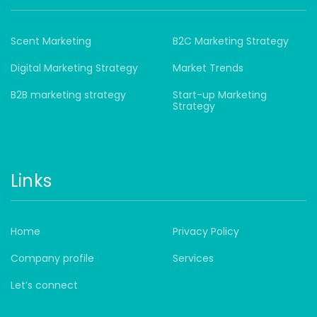
Scent Marketing
B2C Marketing Strategy
Digital Marketing Strategy
Market Trends
B2B marketing strategy
Start-up Marketing
Strategy
Links
Home
Privacy Policy
Company profile
Services
Let’s connect