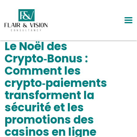
Le Noël des
Crypto‑Bonus :
Comment les
crypto‑paiements
transforment la
sécurité et les
promotions des
casinos en ligne