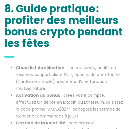
8. Guide pratique :
profiter des meilleurs
bonus crypto pendant
les fêtes
Checklist de sélection
: licence valide, audits de
réserves, support client 24 h, options de portefeuille
(hardware, mobile), existence d’une fonction
multisignature.
Activation du bonus
: créez votre compte,
effectuez un dépôt en Bitcoin ou Ethereum, saisissez
le code promo “XMAS2024”, acceptez les termes de
rollover et commencez à jouer.
Gestion de la volatilité
: convertissez