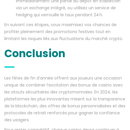
immédiatement une partie du dépôt en stablecoin
via un exchange intégré, ou utilisez un service de
hedging qui verrouille le taux pendant 24 h.
En suivant ces étapes, vous maximisez vos chances de
profiter pleinement des promotions festives tout en
limitant les risques liés aux fluctuations du marché crypto.
Conclusion
Les fêtes de fin d’année offrent aux joueurs une occasion
unique de combiner l’excitation des bonus de casino avec
les atouts sécuritaires des cryptomonnaies. En 2024, les
plateformes les plus innovantes misent sur la transparence
de la blockchain, des offres de bonus personnalisées et des
protocoles de retrait renforcés pour gagner la confiance
des usagers.
Pour rester compétitif, chaque casino devra continuer à