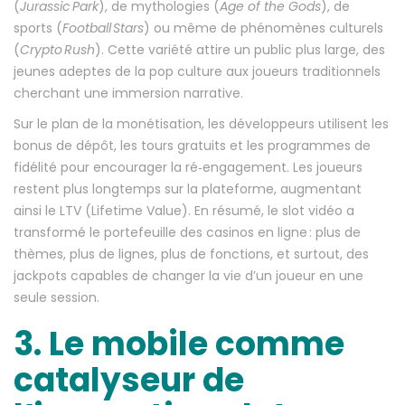
(
Jurassic Park
), de mythologies (
Age of the Gods
), de
sports (
Football Stars
) ou même de phénomènes culturels
(
Crypto Rush
). Cette variété attire un public plus large, des
jeunes adeptes de la pop culture aux joueurs traditionnels
cherchant une immersion narrative.
Sur le plan de la monétisation, les développeurs utilisent les
bonus de dépôt, les tours gratuits et les programmes de
fidélité pour encourager la ré‑engagement. Les joueurs
restent plus longtemps sur la plateforme, augmentant
ainsi le LTV (Lifetime Value). En résumé, le slot vidéo a
transformé le portefeuille des casinos en ligne : plus de
thèmes, plus de lignes, plus de fonctions, et surtout, des
jackpots capables de changer la vie d’un joueur en une
seule session.
3. Le mobile comme
catalyseur de