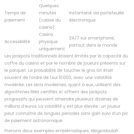
Quelques
Temps de
minutes
Instantané via portefeuille
paiement
(caisse du
électronique
casino)
Casino
24/7 sur smartphone,
Accessibilité
physique
partout dans le monde
uniquement
Les jackpots traditionnels étaient limités par la capacité du
coffre du casino et par le nombre de joueurs présents sur
le parquet. La probabilité de toucher le gros lot était
souvent de l’ordre de 1 sur 10 000, avec une volatilité
modérée. Les slots modernes, quant à eux, utilisent des
algorithmes RNG certifiés et offrent des jackpots
progressifs qui peuvent atteindre plusieurs dizaines de
millions d’euros. La volatilité y est plus élevée : un joueur
peut connaître de longues périodes sans gain suivi d’un pic
de paiement astronomique.
Prenons deux exemples emblématiques.
Mega Moolah