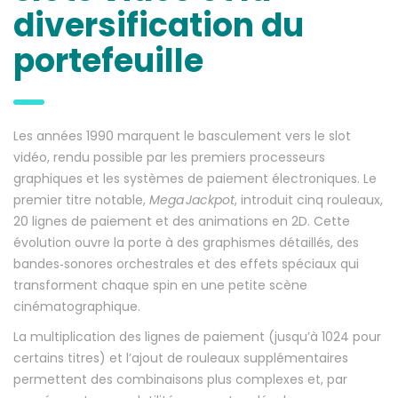
diversification du
portefeuille
Les années 1990 marquent le basculement vers le slot
vidéo, rendu possible par les premiers processeurs
graphiques et les systèmes de paiement électroniques. Le
premier titre notable,
Mega Jackpot
, introduit cinq rouleaux,
20 lignes de paiement et des animations en 2D. Cette
évolution ouvre la porte à des graphismes détaillés, des
bandes‑sonores orchestrales et des effets spéciaux qui
transforment chaque spin en une petite scène
cinématographique.
La multiplication des lignes de paiement (jusqu’à 1024 pour
certains titres) et l’ajout de rouleaux supplémentaires
permettent des combinaisons plus complexes et, par