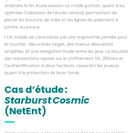
attendre la fin d’une session. Le mode portrait, quant à lui,
optimise l’utilisation de l’écran vertical, permettant de
placer les boutons de mise et les lignes de paiement à
portée du pouce.
L’UX mobile se caractérise par une ergonomie pensée pour
le toucher : des icônes larges, des menus déroulants
simplifiés et une navigation fluide entre les jeux. La sécurité
des transactions repose sur le chiffrement SSL 256 bits et
l’authentification à deux facteurs, rassurant les joueurs
quant à la protection de leurs fonds.
Cas d’étude :
Starburst Cosmic
(NetEnt)