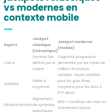
vs modernes en
contexte mobile
Jackpot
Jackpot moderne
Aspect
classique
(mobile)
(mécanique)
Somme fixe
Cagnotte progressive
Calcul
définie par le
alimentée par les mises de
casino
milliers de joueurs
Variable : haute volatilité
Faible à
pour les gros titres,
Volatilité
moyenne
moyenne pour les slots à
RTP élevé
Alignement
RNG + condition de mise ou
Déclenchement
de symboles
événement bonus
spécifiques