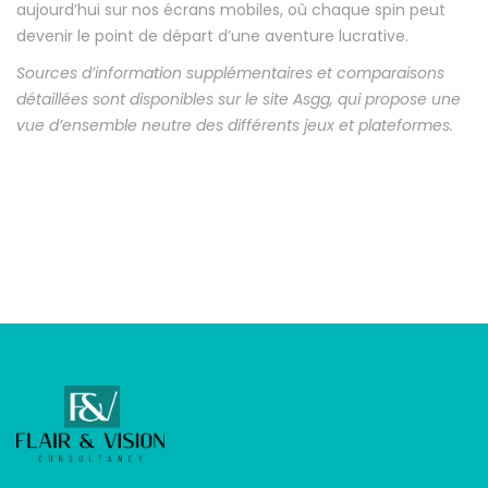
aujourd’hui sur nos écrans mobiles, où chaque spin peut
devenir le point de départ d’une aventure lucrative.
Sources d’information supplémentaires et comparaisons
détaillées sont disponibles sur le site Asgg, qui propose une
vue d’ensemble neutre des différents jeux et plateformes.