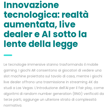
Innovazione
tecnologica: realtà
aumentata, live
dealer e AI sotto la
lente della legge
Le tecnologie immersive stanno trasformando il mobile
gaming. I giochi AR consentono ai giocatori di vedere una
slot machine proiettata sul tavolo di casa, mentre i giochi
live dealer offrono una trasmissione in streaming 4K da
studi a Las Vegas. L’introduzione dell’AI per il fair play, come
algoritmi di random number generation (RNG) verificati da
terze parti, aggiunge un ulteriore strato di complessità
normativa.