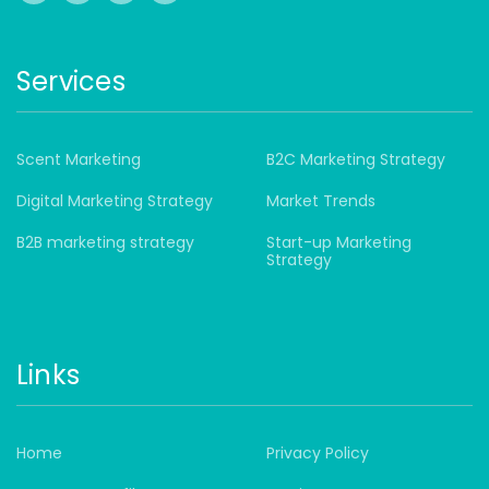
Services
Scent Marketing
B2C Marketing Strategy
Digital Marketing Strategy
Market Trends
B2B marketing strategy
Start-up Marketing
Strategy
Links
Home
Privacy Policy