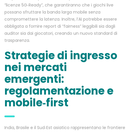
“licenze 5G‑Ready”, che garantiranno che i giochi live
possano sfruttare la banda larga mobile senza
compromettere la latenza. Inoltre, l’AI potrebbe essere
obbligata a fornire report di “fairness” leggibili sia dagli
auditor sia dai giocatori, creando un nuovo standard di
trasparenza.
Strategie di ingresso
nei mercati
emergenti:
regolamentazione e
mobile‑first
India, Brasile e il Sud‑Est asiatico rappresentano le frontiere