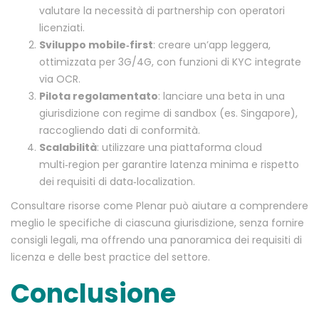
valutare la necessità di partnership con operatori
licenziati.
Sviluppo mobile‑first
: creare un’app leggera,
ottimizzata per 3G/4G, con funzioni di KYC integrate
via OCR.
Pilota regolamentato
: lanciare una beta in una
giurisdizione con regime di sandbox (es. Singapore),
raccogliendo dati di conformità.
Scalabilità
: utilizzare una piattaforma cloud
multi‑region per garantire latenza minima e rispetto
dei requisiti di data‑localization.
Consultare risorse come Plenar può aiutare a comprendere
meglio le specifiche di ciascuna giurisdizione, senza fornire
consigli legali, ma offrendo una panoramica dei requisiti di
licenza e delle best practice del settore.
Conclusione