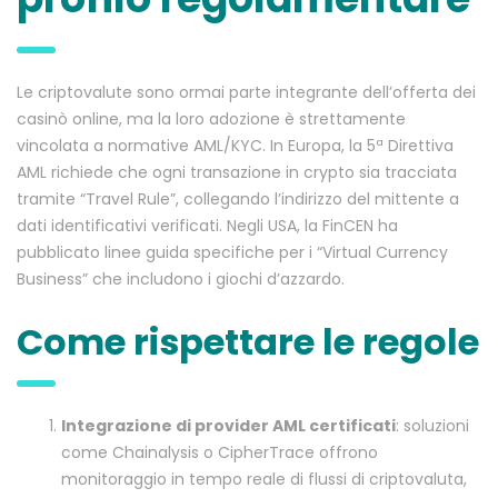
Le criptovalute sono ormai parte integrante dell’offerta dei
casinò online, ma la loro adozione è strettamente
vincolata a normative AML/KYC. In Europa, la 5ª Direttiva
AML richiede che ogni transazione in crypto sia tracciata
tramite “Travel Rule”, collegando l’indirizzo del mittente a
dati identificativi verificati. Negli USA, la FinCEN ha
pubblicato linee guida specifiche per i “Virtual Currency
Business” che includono i giochi d’azzardo.
Come rispettare le regole
Integrazione di provider AML certificati
: soluzioni
come Chainalysis o CipherTrace offrono
monitoraggio in tempo reale di flussi di criptovaluta,