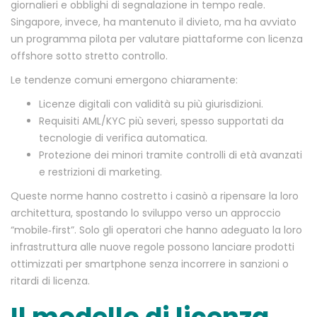
giornalieri e obblighi di segnalazione in tempo reale.
Singapore, invece, ha mantenuto il divieto, ma ha avviato
un programma pilota per valutare piattaforme con licenza
offshore sotto stretto controllo.
Le tendenze comuni emergono chiaramente:
Licenze digitali con validità su più giurisdizioni.
Requisiti AML/KYC più severi, spesso supportati da
tecnologie di verifica automatica.
Protezione dei minori tramite controlli di età avanzati
e restrizioni di marketing.
Queste norme hanno costretto i casinò a ripensare la loro
architettura, spostando lo sviluppo verso un approccio
“mobile‑first”. Solo gli operatori che hanno adeguato la loro
infrastruttura alle nuove regole possono lanciare prodotti
ottimizzati per smartphone senza incorrere in sanzioni o
ritardi di licenza.