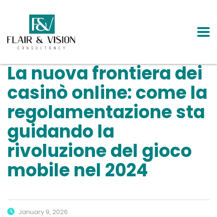
La nuova frontiera dei
casinò online: come la
regolamentazione sta
guidando la
rivoluzione del gioco
mobile nel 2024
January 9, 2026