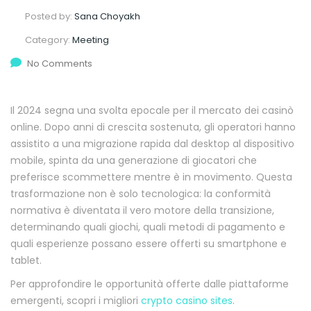
Posted by:
Sana Choyakh
Category:
Meeting
No Comments
Il 2024 segna una svolta epocale per il mercato dei casinò
online. Dopo anni di crescita sostenuta, gli operatori hanno
assistito a una migrazione rapida dal desktop al dispositivo
mobile, spinta da una generazione di giocatori che
preferisce scommettere mentre è in movimento. Questa
trasformazione non è solo tecnologica: la conformità
normativa è diventata il vero motore della transizione,
determinando quali giochi, quali metodi di pagamento e
quali esperienze possano essere offerti su smartphone e
tablet.
Per approfondire le opportunità offerte dalle piattaforme
emergenti, scopri i migliori
crypto casino sites
.