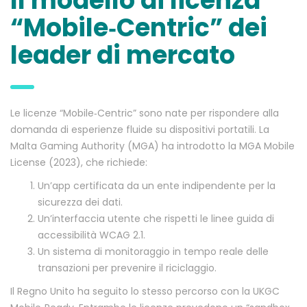
Il modello di licenza
“Mobile‑Centric” dei
leader di mercato
Le licenze “Mobile‑Centric” sono nate per rispondere alla
domanda di esperienze fluide su dispositivi portatili. La
Malta Gaming Authority (MGA) ha introdotto la MGA Mobile
License (2023), che richiede:
Un’app certificata da un ente indipendente per la
sicurezza dei dati.
Un’interfaccia utente che rispetti le linee guida di
accessibilità WCAG 2.1.
Un sistema di monitoraggio in tempo reale delle
transazioni per prevenire il riciclaggio.
Il Regno Unito ha seguito lo stesso percorso con la UKGC