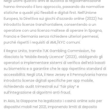
Negli ultimi quattro anni le autorità di regolamentazione
hanno rinnovato il loro approccio, passando da normative
statiche a quadri più flessibili e digital‑first. Nell’Unione
Europea, la Direttiva sui giochi d’azzardo online (2022) ha
introdotto licenze transfrontaliere, consentendo a un
operatore con una licenza maltese di operare in Spagna,
Francia e Germania senza richiedere ulteriori permessi,
purché rispetti i requisiti di AML/KYC comuni.
Il Regno Unito, tramite l’UK Gambling Commission, ha
rilasciato la “Mobile‑Ready Licence” (2023), obbligando gli
operatori a implementare sistemi di verifica dell’età basati
su biometria e a garantire che le app rispettino standard di
accessibilità. Negli USA, il New Jersey e il Pennsylvania hanno
introdotto licenze digitali specifiche per app mobile,
richiedendo audit trimestrali sul “fair play” e
sull’integrazione di algoritmi anti‑fraud.
In Asia, la Giappone ha legalizzato i casinò online solo per
dispositivi mobili nel 2021, imponendo limiti di deposito