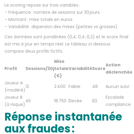
Le scoring repose sur trois variables :
– Fréquence : nombre de sessions sur 30 jours.
– Montant : mise totale en euros.
– Variabilité : dispersion des mises (petites vs grosses).
Ces données sont pondérées (0,4 ; 0,4 ; 0,2) et le score final
est mis à jour en temps réel. Le tableau ci‑dessous
compare deux profils fictifs.
Mise
Action
Profil
Sessions/30j
totale
Variabilité
Score
déclenchée
(€)
Joueur A
12
2 400
Faible
48
Aucun suivi
(modéré)
Joueur B
Escalade
45
18 750
Élevée
82
(à risque)
compliance
Réponse instantanée
aux fraudes :