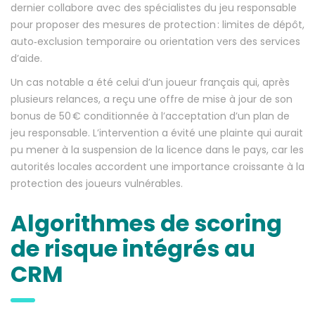
dernier collabore avec des spécialistes du jeu responsable
pour proposer des mesures de protection : limites de dépôt,
auto‑exclusion temporaire ou orientation vers des services
d’aide.
Un cas notable a été celui d’un joueur français qui, après
plusieurs relances, a reçu une offre de mise à jour de son
bonus de 50 € conditionnée à l’acceptation d’un plan de
jeu responsable. L’intervention a évité une plainte qui aurait
pu mener à la suspension de la licence dans le pays, car les
autorités locales accordent une importance croissante à la
protection des joueurs vulnérables.
Algorithmes de scoring
de risque intégrés au
CRM