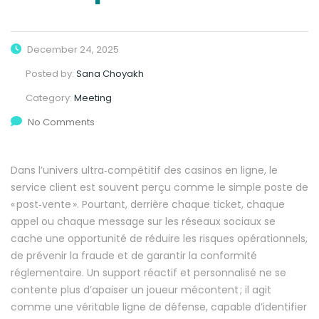
December 24, 2025
Posted by:
Sana Choyakh
Category:
Meeting
No Comments
Dans l’univers ultra‑compétitif des casinos en ligne, le
service client est souvent perçu comme le simple poste de
« post‑vente ». Pourtant, derrière chaque ticket, chaque
appel ou chaque message sur les réseaux sociaux se
cache une opportunité de réduire les risques opérationnels,
de prévenir la fraude et de garantir la conformité
réglementaire. Un support réactif et personnalisé ne se
contente plus d’apaiser un joueur mécontent ; il agit
comme une véritable ligne de défense, capable d’identifier