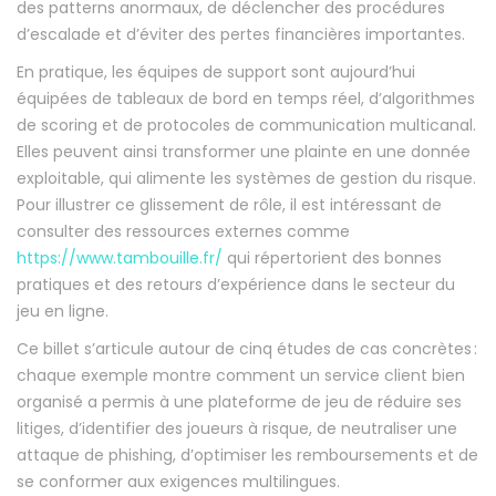
des patterns anormaux, de déclencher des procédures
d’escalade et d’éviter des pertes financières importantes.
En pratique, les équipes de support sont aujourd’hui
équipées de tableaux de bord en temps réel, d’algorithmes
de scoring et de protocoles de communication multicanal.
Elles peuvent ainsi transformer une plainte en une donnée
exploitable, qui alimente les systèmes de gestion du risque.
Pour illustrer ce glissement de rôle, il est intéressant de
consulter des ressources externes comme
https://www.tambouille.fr/
qui répertorient des bonnes
pratiques et des retours d’expérience dans le secteur du
jeu en ligne.
Ce billet s’articule autour de cinq études de cas concrètes :
chaque exemple montre comment un service client bien
organisé a permis à une plateforme de jeu de réduire ses
litiges, d’identifier des joueurs à risque, de neutraliser une
attaque de phishing, d’optimiser les remboursements et de
se conformer aux exigences multilingues.