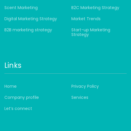
Scent Marketing
B2C Marketing Strategy
Digital Marketing Strategy
Market Trends
B2B marketing strategy
Start-up Marketing
Strategy
Links
Home
Privacy Policy
Company profile
Services
Let’s connect