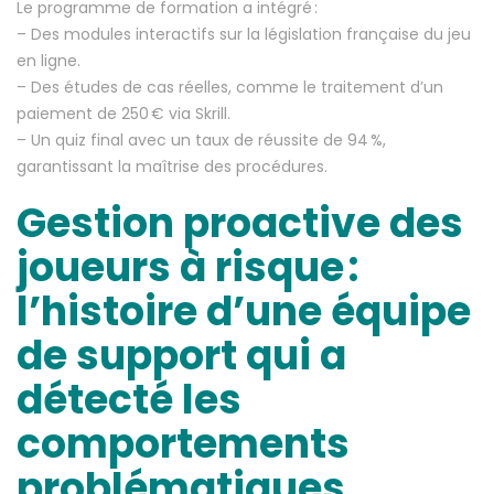
Le programme de formation a intégré :
– Des modules interactifs sur la législation française du jeu
en ligne.
– Des études de cas réelles, comme le traitement d’un
paiement de 250 € via Skrill.
– Un quiz final avec un taux de réussite de 94 %,
garantissant la maîtrise des procédures.
Gestion proactive des
joueurs à risque :
l’histoire d’une équipe
de support qui a
détecté les
comportements
problématiques