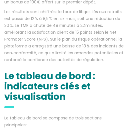
un bonus de 100 € offert sur le premier dépôt.
Les résultats sont chiffrés : le taux de litiges liés aux retraits
est passé de 12 % à 8,5 % en six mois, soit une réduction de
30 %. Le TMR a chuté de 48 minutes à 22 minutes,
améliorant la satisfaction client de 15 points selon le Net
Promoter Score (NPS). Sur le plan du risque opérationnel, la
plateforme a enregistré une baisse de 18 % des incidents de
non‑conformité, ce qui a limité les amendes potentielles et
renforcé la confiance des autorités de régulation.
Le tableau de bord :
indicateurs clés et
visualisation
Le tableau de bord se compose de trois sections
principales :