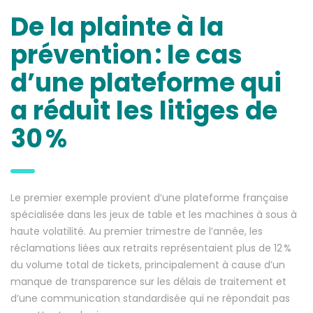
De la plainte à la
prévention : le cas
d’une plateforme qui
a réduit les litiges de
30 %
Le premier exemple provient d’une plateforme française
spécialisée dans les jeux de table et les machines à sous à
haute volatilité. Au premier trimestre de l’année, les
réclamations liées aux retraits représentaient plus de 12 %
du volume total de tickets, principalement à cause d’un
manque de transparence sur les délais de traitement et
d’une communication standardisée qui ne répondait pas