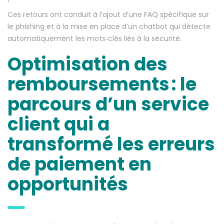
Ces retours ont conduit à l’ajout d’une FAQ spécifique sur
le phishing et à la mise en place d’un chatbot qui détecte
automatiquement les mots‑clés liés à la sécurité.
Optimisation des
remboursements : le
parcours d’un service
client qui a
transformé les erreurs
de paiement en
opportunités