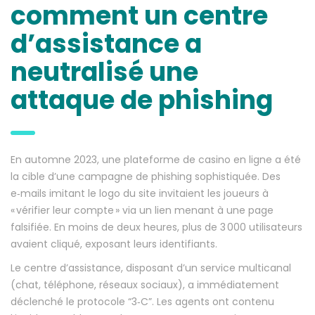
comment un centre
d’assistance a
neutralisé une
attaque de phishing
En automne 2023, une plateforme de casino en ligne a été
la cible d’une campagne de phishing sophistiquée. Des
e‑mails imitant le logo du site invitaient les joueurs à
« vérifier leur compte » via un lien menant à une page
falsifiée. En moins de deux heures, plus de 3 000 utilisateurs
avaient cliqué, exposant leurs identifiants.
Le centre d’assistance, disposant d’un service multicanal
(chat, téléphone, réseaux sociaux), a immédiatement
déclenché le protocole “3‑C”. Les agents ont contenu