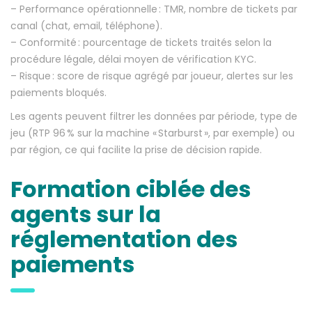
– Performance opérationnelle : TMR, nombre de tickets par
canal (chat, email, téléphone).
– Conformité : pourcentage de tickets traités selon la
procédure légale, délai moyen de vérification KYC.
– Risque : score de risque agrégé par joueur, alertes sur les
paiements bloqués.
Les agents peuvent filtrer les données par période, type de
jeu (RTP 96 % sur la machine « Starburst », par exemple) ou
par région, ce qui facilite la prise de décision rapide.
Formation ciblée des
agents sur la
réglementation des
paiements