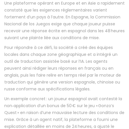
Une plateforme opérant en Europe et en Asie a rapidement
constaté que les exigences réglementaires varient
fortement d’un pays à l’autre. En Espagne, la Commission
Nacional de los Juegos exige que chaque joueur puisse
recevoir une réponse écrite en espagnol dans les 48 heures
suivant une plainte liée aux conditions de mise.
Pour répondre à ce défi, la société a créé des équipes
locales dans chaque zone géographique et a intégré un
outil de traduction assistée basé sur l’IA. Les agents
peuvent ainsi rédiger leurs réponses en français ou en
anglais, puis les faire relire en temps réel par le moteur de
traduction qui génère une version espagnole, chinoise ou
russe conforme aux spécifications légales.
Un exemple concret : un joueur espagnol avait contesté la
non‑application d’un bonus de 50 € sur le jeu « Gonzo’s
Quest » en raison d’une mauvaise lecture des conditions de
mise. Grâce à un agent natif, la plateforme a fourni une
explication détaillée en moins de 24 heures, a ajusté le