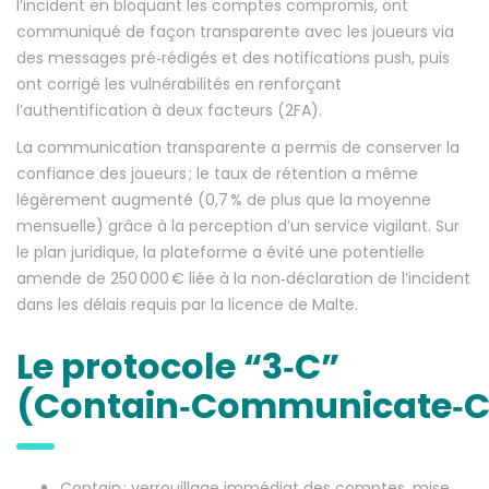
l’incident en bloquant les comptes compromis, ont
communiqué de façon transparente avec les joueurs via
des messages pré‑rédigés et des notifications push, puis
ont corrigé les vulnérabilités en renforçant
l’authentification à deux facteurs (2FA).
La communication transparente a permis de conserver la
confiance des joueurs ; le taux de rétention a même
légèrement augmenté (0,7 % de plus que la moyenne
mensuelle) grâce à la perception d’un service vigilant. Sur
le plan juridique, la plateforme a évité une potentielle
amende de 250 000 € liée à la non‑déclaration de l’incident
dans les délais requis par la licence de Malte.
Le protocole “3‑C”
(Contain‑Communicate‑C
Contain : verrouillage immédiat des comptes, mise