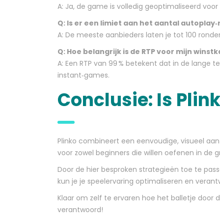
A: Ja, de game is volledig geoptimaliseerd voor
Q: Is er een limiet aan het aantal autoplay
A: De meeste aanbieders laten je tot 100 rond
Q: Hoe belangrijk is de RTP voor mijn winst
A: Een RTP van 99 % betekent dat in de lange te
instant‑games.
Conclusie: Is Pli
Plinko combineert een eenvoudige, visueel aant
voor zowel beginners die willen oefenen in de g
Door de hier besproken strategieën toe te passe
kun je je speelervaring optimaliseren en verant
Klaar om zelf te ervaren hoe het balletje door 
verantwoord!