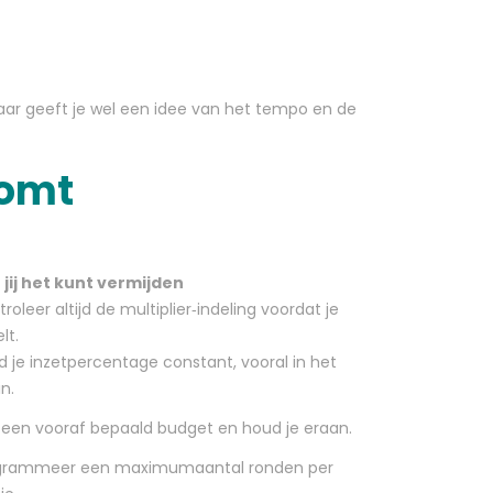
ar geeft je wel een idee van het tempo en de
komt
 jij het kunt vermijden
roleer altijd de multiplier‑indeling voordat je
lt.
 je inzetpercentage constant, vooral in het
n.
l een vooraf bepaald budget en houd je eraan.
grammeer een maximumaantal ronden per