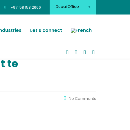
Dubai Office
+971 58 158 2666
Industries
Let’s connect
t te
No Comments