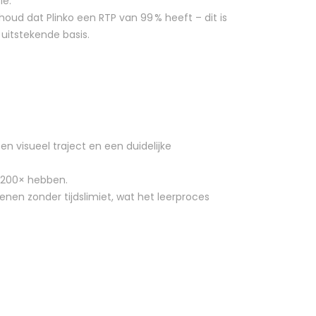
ie.
oud dat Plinko een RTP van 99 % heeft – dit is
uitstekende basis.
een visueel traject en een duidelijke
‑200× hebben.
nen zonder tijdslimiet, wat het leerproces