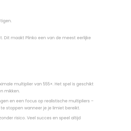
tigen.
t. Dit maakt Plinko een van de meest eerlijke
ale multiplier van 555×. Het spel is geschikt
en mikken.
ngen en een focus op realistische multipliers –
te stoppen wanneer je je limiet bereikt.
nder risico. Veel succes en speel altijd