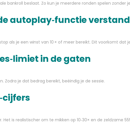
tale bankroll beslaat. Zo kun je meerdere ronden spelen zonder j
de autoplay‑functie verstand
stop als je een winst van 10 × of meer bereikt. Dit voorkomt dat je
es‑limiet in de gaten
in. Zodra je dat bedrag bereikt, beëindig je de sessie.
‑cijfers
. Het is realistischer om te mikken op 10‑30× en de zeldzame 5