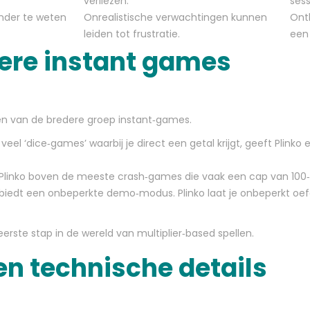
verliezen.
sess
nder te weten
Onrealistische verwachtingen kunnen
Onth
leiden tot frustratie.
een 
dere instant games
ken van de bredere groep instant‑games.
 veel ‘dice‑games’ waarbij je direct een getal krijgt, geeft Plinko 
 Plinko boven de meeste crash‑games die vaak een cap van 100
biedt een onbeperkte demo‑modus. Plinko laat je onbeperkt oefe
eerste stap in de wereld van multiplier‑based spellen.
en technische details