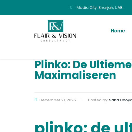
Media City, Sharjah, UAE.
Home
Plinko: De Ultieme
Maximaliseren
December 21, 2025
Posted by:
Sana Choy
plinko: de u