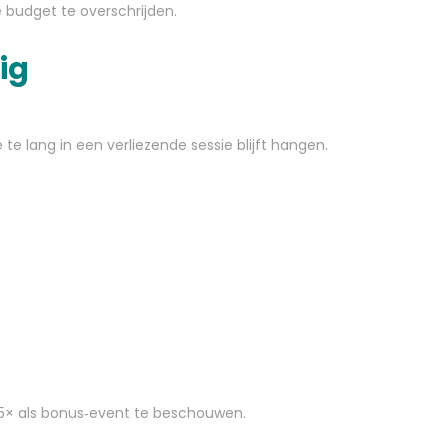
e budget te overschrijden.
ig
 te lang in een verliezende sessie blijft hangen.
55× als bonus‑event te beschouwen.