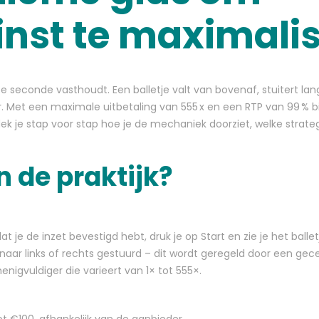
inst te maximali
te seconde vasthoudt. Een balletje valt van bovenaf, stuitert la
Met een maximale uitbetaling van 555 x en een RTP van 99 % bie
tdek je stap voor stap hoe je de mechaniek doorziet, welke strat
n de praktijk?
dat je de inzet bevestigd hebt, druk je op Start en zie je het ba
eurig naar links of rechts gestuurd – dit wordt geregeld door een
enigvuldiger die varieert van 1× tot 555×.