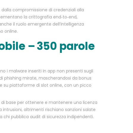
dalla compromissione di credenziali alla
plementano la crittografia end‑to‑end,
o anche il ruolo emergente dell’intelligenza
no online.
obile – 350 parole
ano i malware inseriti in app non presenti sugli
gne di phishing mirate, mascherandosi da bonus
de su piattaforme di slot online, con un picco
to di base per ottenere e mantenere una licenza
intrusioni, altrimenti rischiano sanzioni salate
a chi pubblica audit di sicurezza indipendenti.