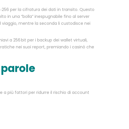
‑256 per la cifratura dei dati in transito. Questo
lto in una “bolla” inespugnabile fino al server
il viaggio, mentre la seconda li custodisce nei
i a 256 bit per i backup dei wallet virtuali,
ratiche nei suoi report, premiando i casinò che
 parole
 più fattori per ridurre il rischio di account