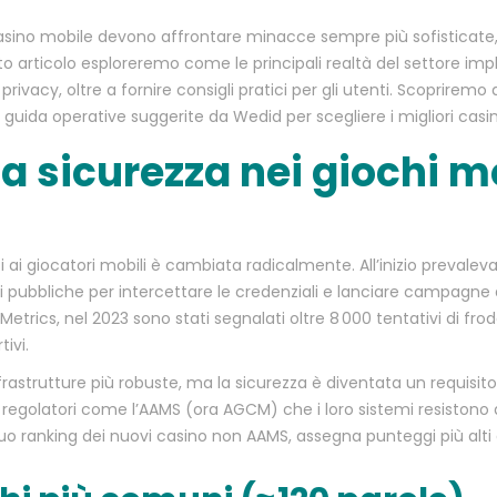
asino mobile devono affrontare minacce sempre più sofisticate, 
o articolo esploreremo come le principali realtà del settore im
 privacy, oltre a fornire consigli pratici per gli utenti. Scoprirem
ee guida operative suggerite da Wedid per scegliere i migliori casi
la sicurezza nei giochi m
olti ai giocatori mobili è cambiata radicalmente. All’inizio prevalev
i Wi‑Fi pubbliche per intercettare le credenziali e lanciare campa
etrics, nel 2023 sono stati segnalati oltre 8 000 tentativi di fro
ivi.
frastrutture più robuste, ma la sicurezza è diventata un requisi
 regolatori come l’AAMS (ora AGCM) che i loro sistemi resistono a 
l suo ranking dei nuovi casino non AAMS, assegna punteggi più alti 