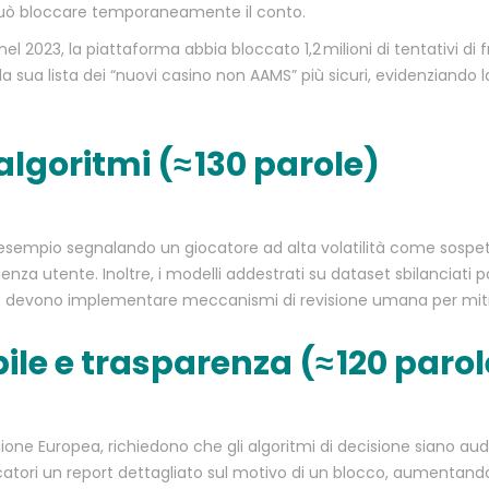
e può bloccare temporaneamente il conto.
l 2023, la piattaforma abbia bloccato 1,2 milioni di tentativi di f
a sua lista dei “nuovi casino non AAMS” più sicuri, evidenziando l
i algoritmi (≈ 130 parole)
ad esempio segnalando un giocatore ad alta volatilità come sosp
enza utente. Inoltre, i modelli addestrati su dataset sbilanciati 
me devono implementare meccanismi di revisione umana per mitig
bile e trasparenza (≈ 120 parol
ione Europea, richiedono che gli algoritmi di decisione siano audi
iocatori un report dettagliato sul motivo di un blocco, aumentand