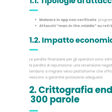
1.1. Tipologie di atta
Malware in app non verificate
: progra
Attacchi “man‑in‑the‑middle” su reti 
1.2. Impatto economic
Le perdite finanziarie per gli operatori sono sti
la perdita di reputazione: una recensione negativ
tendono a migrare verso piattaforme che offrono 
riescono a garantire protezione adeguata.
2. Crittografia end
300 parole