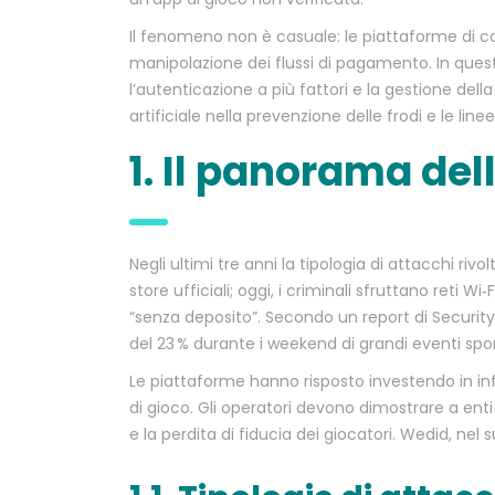
Il fenomeno non è casuale: le piattaforme di c
manipolazione dei flussi di pagamento. In quest
l’autenticazione a più fattori e la gestione della
artificiale nella prevenzione delle frodi e le lin
1. Il panorama del
Negli ultimi tre anni la tipologia di attacchi riv
store ufficiali; oggi, i criminali sfruttano ret
“senza deposito”. Secondo un report di SecurityM
del 23 % durante i weekend di grandi eventi sport
Le piattaforme hanno risposto investendo in in
di gioco. Gli operatori devono dimostrare a enti
e la perdita di fiducia dei giocatori. Wedid, ne