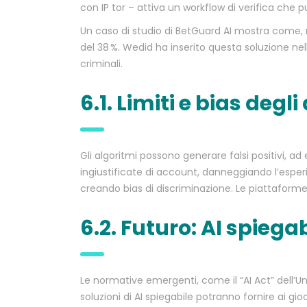
con IP tor – attiva un workflow di verifica ch
Un caso di studio di BetGuard AI mostra come, ne
del 38 %. Wedid ha inserito questa soluzione nell
criminali.
6.1. Limiti e bias degl
Gli algoritmi possono generare falsi positivi, 
ingiustificate di account, danneggiando l’esperi
creando bias di discriminazione. Le piattafor
6.2. Futuro: AI spiega
Le normative emergenti, come il “AI Act” dell’Un
soluzioni di AI spiegabile potranno fornire ai g