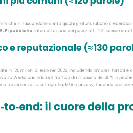
cchi più comuni (≈ 120 parole)
mmi che si nascondono dietro giochi gratuiti, rubano credenziali 
Wi‑Fi pubbliche
: intercettazione dei pacchetti TLS, spesso sfrutta
o e reputazionale (≈ 130 paro
mate in 120 milioni di euro nel 2023, includendo rimborsi forzati e 
a su Wedid può ridurre il traffico di un casino del 35 % in poche s
trasparenza su crittografia, MFA e privacy, facendo crescere il d
‑to‑end: il cuore della pr