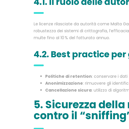
4.1. Il ruolo delle auto
Le licenze rilasciate da autorità come Malta G
robustezza dei sistemi di crittografia, l’effica
multe fino al 10 % del fatturato annuo.
4.2. Best practice per 
Politiche di retention
: conservare i dati
Anonimizzazione
: rimuovere gli identific
Cancellazione sicura
: utilizzo di algori
5. Sicurezza della
contro il “sniffing