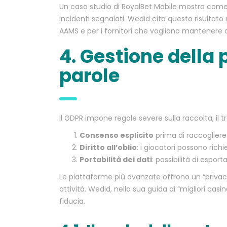
Un caso studio di RoyalBet Mobile mostra come l’
incidenti segnalati. Wedid cita questo risultato
AAMS e per i fornitori che vogliono mantenere al
4. Gestione della
parole
Il GDPR impone regole severe sulla raccolta, il t
Consenso esplicito
prima di raccogliere 
Diritto all’oblio
: i giocatori possono richi
Portabilità dei dati
: possibilità di espor
Le piattaforme più avanzate offrono un “privacy‑
attività. Wedid, nella sua guida ai “migliori c
fiducia.