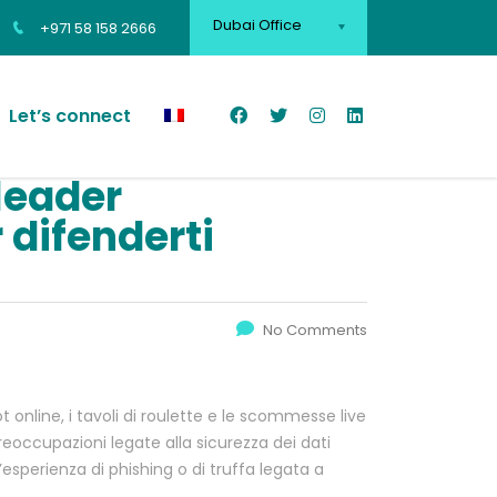
Dubai Office
+971 58 158 2666
Let’s connect
leader
 difenderti
No Comments
 online, i tavoli di roulette e le scommesse live
eoccupazioni legate alla sicurezza dei dati
’esperienza di phishing o di truffa legata a