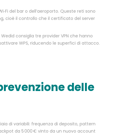
‑Fi del bar o dell’aeroporto. Queste reti sono
, cioè il controllo che il certificato del server
g”. Wedid consiglia tre provider VPN che hanno
sattivare WPS, riducendo le superfici di attacco.
a prevenzione delle
a di variabili: frequenza di deposito, pattern
 jackpot da 5 000 € vinto da un nuovo account