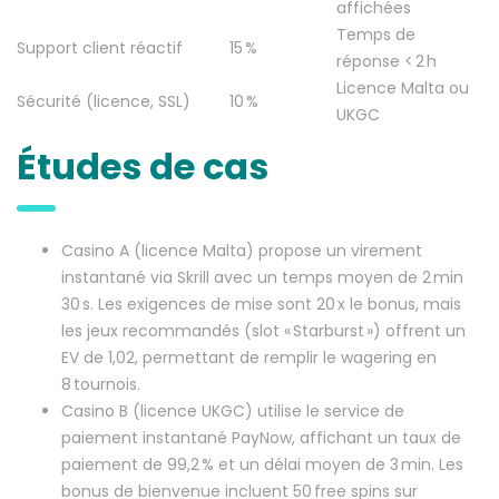
affichées
Temps de
Support client réactif
15 %
réponse < 2 h
Licence Malta ou
Sécurité (licence, SSL)
10 %
UKGC
Études de cas
Casino A (licence Malta) propose un virement
instantané via Skrill avec un temps moyen de 2 min
30 s. Les exigences de mise sont 20 x le bonus, mais
les jeux recommandés (slot « Starburst ») offrent un
EV de 1,02, permettant de remplir le wagering en
8 tournois.
Casino B (licence UKGC) utilise le service de
paiement instantané PayNow, affichant un taux de
paiement de 99,2 % et un délai moyen de 3 min. Les
bonus de bienvenue incluent 50 free spins sur