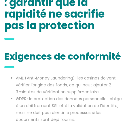
: garantir que la
rapidité ne sacrifie
pas la protection
Exigences de conformité
AML (Anti‑Money Laundering) : les casinos doivent
vérifier l’origine des fonds, ce qui peut ajouter 2–
3 minutes de vérification supplémentaire.
GDPR : la protection des données personnelles oblige
à un chiffrement SSL et à la validation de l’identité,
mais ne doit pas ralentir le processus si les
documents sont déjà fournis.