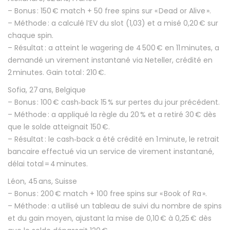
– Bonus : 150 € match + 50 free spins sur « Dead or Alive ».
– Méthode : a calculé l’EV du slot (1,03) et a misé 0,20 € sur
chaque spin.
– Résultat : a atteint le wagering de 4 500 € en 11 minutes, a
demandé un virement instantané via Neteller, crédité en
2 minutes. Gain total : 210 €.
Sofia, 27 ans, Belgique
– Bonus : 100 € cash‑back 15 % sur pertes du jour précédent.
– Méthode : a appliqué la règle du 20 % et a retiré 30 € dès
que le solde atteignait 150 €.
– Résultat : le cash‑back a été crédité en 1 minute, le retrait
bancaire effectué via un service de virement instantané,
délai total = 4 minutes.
Léon, 45 ans, Suisse
– Bonus : 200 € match + 100 free spins sur « Book of Ra ».
– Méthode : a utilisé un tableau de suivi du nombre de spins
et du gain moyen, ajustant la mise de 0,10 € à 0,25 € dès