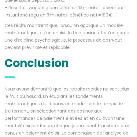
que le solde dépassait 120 €.
– Résultat : wagering complété en 13 minutes, paiement
instantané reçu en 3 minutes, bénéfice net = 180 €.
Ces récits montrent que, lorsqu’on applique un modèle
mathématique, qu’on choisit le bon casino et qu’on garde
une discipline psychologique, le processus de cash‑out
devient prévisible et réplicable.
Conclusion
Nous avons démontré que les retraits rapides ne sont plus
le fruit du hasard. En étudiant les fondements
mathématiques des bonus, en modélisant le temps de
traitement, en sélectionnant des casinos aux
performances de paiement élevées et en cultivant une
mentalité scientifique, chaque joueur peut transformer un
bonus en paiement éclair. La combinaison de l’analyse de