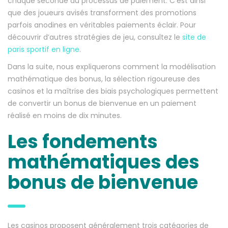
chaque seconde du processus de paiement. C’est ainsi
que des joueurs avisés transforment des promotions
parfois anodines en véritables paiements éclair. Pour
découvrir d’autres stratégies de jeu, consultez le
site de
paris sportif en ligne
.
Dans la suite, nous expliquerons comment la modélisation
mathématique des bonus, la sélection rigoureuse des
casinos et la maîtrise des biais psychologiques permettent
de convertir un bonus de bienvenue en un paiement
réalisé en moins de dix minutes.
Les fondements
mathématiques des
bonus de bienvenue
Les casinos proposent généralement trois catégories de