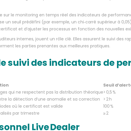
 sur le monitoring en temps réel des indicateurs de performan
e un seuil prédéfini (par exemple, un chi‑carré supérieur à 0,0
 certificat et d’ajuster les processus en fonction des nouvelles ex
teurs internes, jouent un rôle clé. Elles assurent le suivi des r
forment les parties prenantes aux meilleures pratiques.
de suivi des indicateurs de p
tion
Seuil d’alert
ages qui ne respectent pas la distribution théorique
> 0,5 %
tre la détection d’une anomalie et sa correction
> 2 h
iodes où le certificat est valide
100 %
éalisés par trimestre
≥ 2
sonnel Live Dealer