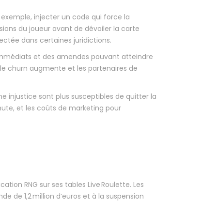
r exemple, injecter un code qui force la
sions du joueur avant de dévoiler la carte
ctée dans certaines juridictions.
 immédiats et des amendes pouvant atteindre
t, le churn augmente et les partenaires de
injustice sont plus susceptibles de quitter la
ute, et les coûts de marketing pour
ation RNG sur ses tables Live Roulette. Les
e de 1,2 million d’euros et à la suspension