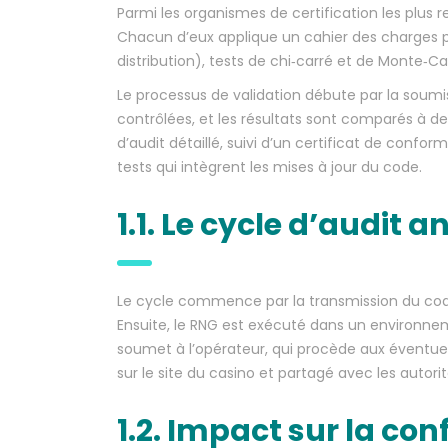
Parmi les organismes de certification les plus 
Chacun d’eux applique un cahier des charges pré
distribution), tests de chi‑carré et de Monte‑Ca
Le processus de validation débute par la soumis
contrôlées, et les résultats sont comparés à de
d’audit détaillé, suivi d’un certificat de conf
tests qui intègrent les mises à jour du code.
1.1. Le cycle d’audit a
Le cycle commence par la transmission du code 
Ensuite, le RNG est exécuté dans un environneme
soumet à l’opérateur, qui procède aux éventuelles
sur le site du casino et partagé avec les autori
1.2. Impact sur la co