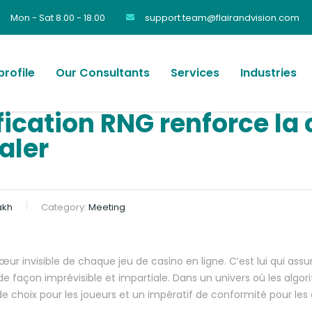
Mon - Sat 8.00 - 18.00
support.team@flairandvision.com
rofile
Our Consultants
Services
Industries
ication RNG renforce la c
aler
akh
Category:
Meeting
r invisible de chaque jeu de casino en ligne. C’est lui qui ass
e façon imprévisible et impartiale. Dans un univers où les algor
e choix pour les joueurs et un impératif de conformité pour les