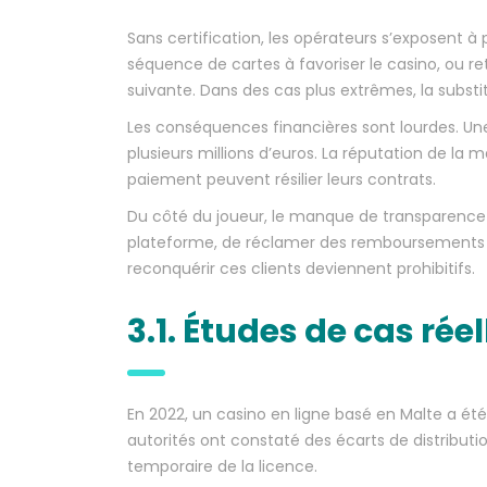
Sans certification, les opérateurs s’exposent à 
séquence de cartes à favoriser le casino, ou re
suivante. Dans des cas plus extrêmes, la subst
Les conséquences financières sont lourdes. Un
plusieurs millions d’euros. La réputation de la
paiement peuvent résilier leurs contrats.
Du côté du joueur, le manque de transparence e
plateforme, de réclamer des remboursements ou
reconquérir ces clients deviennent prohibitifs.
3.1. Études de cas réel
En 2022, un casino en ligne basé en Malte a été
autorités ont constaté des écarts de distributi
temporaire de la licence.