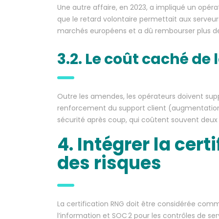
Une autre affaire, en 2023, a impliqué un opéra
que le retard volontaire permettait aux serveur
marchés européens et a dû rembourser plus de
3.2. Le coût caché de
Outre les amendes, les opérateurs doivent supp
renforcement du support client (augmentatio
sécurité après coup, qui coûtent souvent deux à t
4. Intégrer la cer
des risques
La certification RNG doit être considérée com
l’information et SOC 2 pour les contrôles de serv