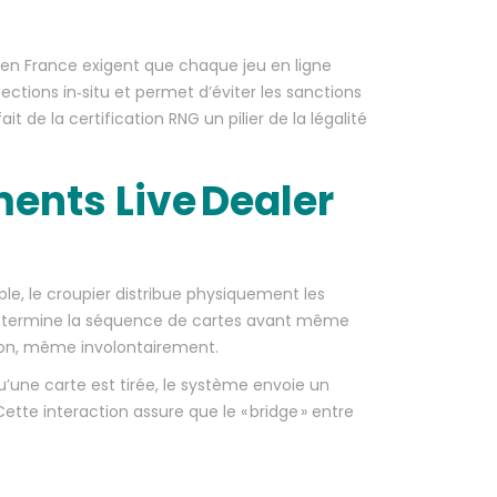
x en France exigent que chaque jeu en ligne
pections in‑situ et permet d’éviter les sanctions
t de la certification RNG un pilier de la légalité
ments Live Dealer
le, le croupier distribue physiquement les
ui détermine la séquence de cartes avant même
tion, même involontairement.
qu’une carte est tirée, le système envoie un
tte interaction assure que le « bridge » entre