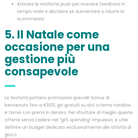
Attivare le notifiche push per ricevere feedback in
tempo reale e decidere se aumentare o ridurre la
scommessa.
5. Il Natale come
occasione per una
gestione più
consapevole
Le festività portano promozioni speciali: bonus di
benvenuto fino a €500, giri gratuiti su slot a tema natalizio
e tornei con premi in denaro. Per sfruttare al meglio queste
offerte senza cadere nel “gift‑spending” impulsivo, è utile
definire un budget dedicato esclusivamente alle attività di
gioco.