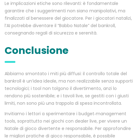
Le implicazioni etiche sono rilevanti: è fondamentale
garantire che i suggerimenti non siano manipolativi, ma
finalizzati al benessere del giocatore. Per i giocatori natalizi,
l’AI potrebbe diventare il “Babbo Natale” del bankroll,
consegnando regali di sicurezza e serenità.
Conclusione
Abbiamo smontato i miti più diffusi: il controllo totale del
bankroll è un’idea ideale, ma non realizzabile senza supporti
tecnologici; i tool non tolgono il divertimento, anzi lo
rendono più sostenibile; e i tavoli live, se gestiti con i giusti
limiti, non sono più una trappola di spesa incontrollata.
Invitiamo i lettori a sperimentare i budget‑management
tools, soprattutto nei giochi con dealer live, per vivere un
Natale di gioco divertente e responsabile. Per approfondire
le migliori pratiche di gioco responsabile, è possibile