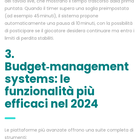
del tavolo live, che mostrano il tempo trascorso dalla prima
puntata. Quando il timer supera una soglia preimpostata
(ad esempio 45 minuti), il sistema propone
automaticamente una pausa di 10 minuti, con la possibilità
di posticipare se il giocatore desidera continuare ma entro i
limiti di perdita stabiliti.
3.
Budget‑management
systems: le
funzionalità più
efficaci nel 2024
Le piattaforme più avanzate offrono una suite completa di
strumenti: