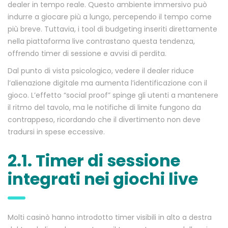
dealer in tempo reale. Questo ambiente immersivo può
indurre a giocare più a lungo, percependo il tempo come
più breve. Tuttavia, i tool di budgeting inseriti direttamente
nella piattaforma live contrastano questa tendenza,
offrendo timer di sessione e avvisi di perdita.
Dal punto di vista psicologico, vedere il dealer riduce
l’alienazione digitale ma aumenta l’identificazione con il
gioco. L’effetto “social proof” spinge gli utenti a mantenere
il ritmo del tavolo, ma le notifiche di limite fungono da
contrappeso, ricordando che il divertimento non deve
tradursi in spese eccessive.
2.1. Timer di sessione
integrati nei giochi live
Molti casinò hanno introdotto timer visibili in alto a destra