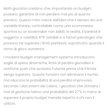
Molti giocatori credono che, impostando un budget,
possano garantire di non perdere mai più di quanto
previsto. Questo mito nasce dall’idea che il denaro sia una
variabile lineare, controllabile come una scommessa
sportiva su un bookmaker non AAMS. In realtà, il bankroll è
soggetto a volatilità, RTP variabili e a fattori psicologici che
possono far superare i limiti prefissati, soprattutto quando il
ritmo di gioco aumenta.
I moderni budget‑management systems introducono
soglie di spesa dinamiche, limiti di perdita giornalieri e
notifiche push che avvisano l’utente prima che il limite
venga superato. Queste funzioni non eliminano il rischio,
ma riducono la probabilità di una perdita improvvisa.
Secondo i dati interni dei casinò, i giocatori che attivano i
tool di gestione hanno una probabilità del 27 % in meno di
superare il proprio budget mensile rispetto a chi non li
utilizza.