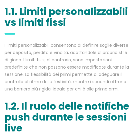
1.1. Limiti personalizzabili
vs limiti fissi
I limiti personalizzabili consentono di definire soglie diverse
per deposito, perdita e vincita, adattandole al proprio stile
di gioco. I limiti fissi, al contrario, sono impostazioni
predefinite che non possono essere modificate durante la
sessione. La flessibilità dei primi permette di adeguare il
controllo al ritmo delle festività, mentre i secondi offrono
una barriera più rigida, ideale per chi è alle prime armi.
1.2. Il ruolo delle notifiche
push durante le sessioni
live