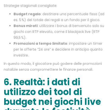
Strategie stagionali consigliate:
Budget regalo
: destinare una percentuale fissa (ad
es. 5 %) del totale dei regali a un fondo per il gioco.
Bonus mirati
: utilizzare i bonus di benvenuto solo su
giochi con RTP elevato, come il blackjack live (RTP
99,5 %).
Promozioni a tempo limitato
: impostare un timer
per le offerte “24 ore” e decidere in anticipo quanto
investire.
In questo modo, il giocatore può godere delle promozioni
natalizie senza compromettere le finanze personali.
6. Realtà: i dati di
utilizzo dei tool di
budget nei giochi live