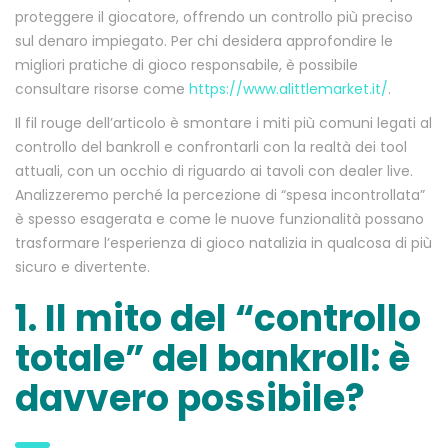
proteggere il giocatore, offrendo un controllo più preciso
sul denaro impiegato. Per chi desidera approfondire le
migliori pratiche di gioco responsabile, è possibile
consultare risorse come
https://www.alittlemarket.it/
.
Il fil rouge dell’articolo è smontare i miti più comuni legati al
controllo del bankroll e confrontarli con la realtà dei tool
attuali, con un occhio di riguardo ai tavoli con dealer live.
Analizzeremo perché la percezione di “spesa incontrollata”
è spesso esagerata e come le nuove funzionalità possano
trasformare l’esperienza di gioco natalizia in qualcosa di più
sicuro e divertente.
1. Il mito del “controllo
totale” del bankroll: è
davvero possibile?