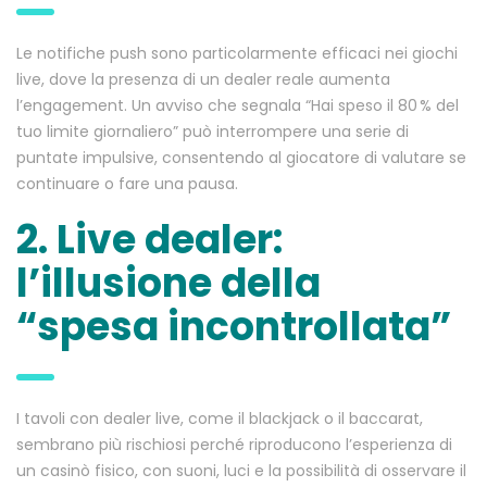
Le notifiche push sono particolarmente efficaci nei giochi
live, dove la presenza di un dealer reale aumenta
l’engagement. Un avviso che segnala “Hai speso il 80 % del
tuo limite giornaliero” può interrompere una serie di
puntate impulsive, consentendo al giocatore di valutare se
continuare o fare una pausa.
2. Live dealer:
l’illusione della
“spesa incontrollata”
I tavoli con dealer live, come il blackjack o il baccarat,
sembrano più rischiosi perché riproducono l’esperienza di
un casinò fisico, con suoni, luci e la possibilità di osservare il