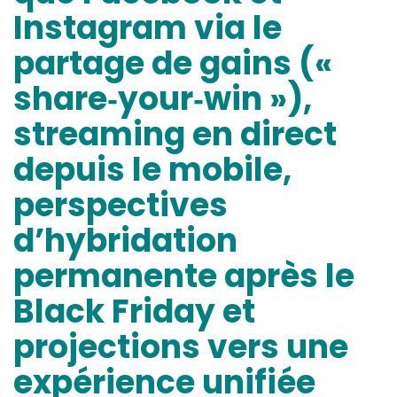
Instagram via le
partage de gains («
share‑your‑win »),
streaming en direct
depuis le mobile,
perspectives
d’hybridation
permanente après le
Black Friday et
projections vers une
expérience unifiée