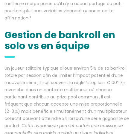
meilleure marge parce qu’il n’y a aucun partage du pot ;
pourtant plusieurs variables viennent nuancer cette
affirmation.*
Gestion de bankroll en
solo vs en équipe
Un joueur solitaire typique alloue environ 5 % de sa bankroll
totale par session afin de limiter l’impact potentiel d’une
mauvaise série ; il suit souvent la règle “stop loss €100”. En
revanche dans un contexte multijoueur où chaque
participant contribue au prize pool commun , il est
fréquent que chacun accepte une mise proportionnelle
(2–3 %) mais bénéficie simultanément d’un multiplicateur
collectif pouvant atteindre x4 lorsqu’une série gagnante se
produit.
Cette dynamique permet parfois une croissance
exponentielle plus rapide malgré un risque individuel