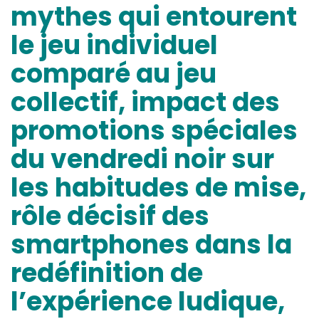
mythes qui entourent
le jeu individuel
comparé au jeu
collectif, impact des
promotions spéciales
du vendredi noir sur
les habitudes de mise,
rôle décisif des
smartphones dans la
redéfinition de
l’expérience ludique,