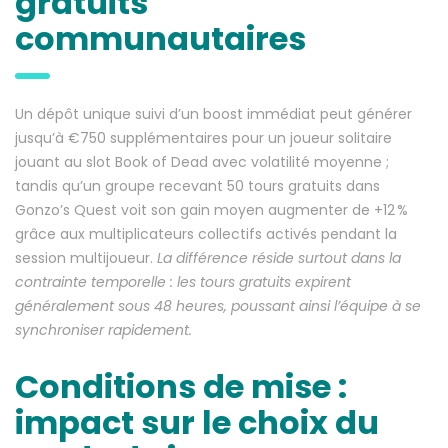
gratuits
communautaires
Un dépôt unique suivi d’un boost immédiat peut générer
jusqu’à €750 supplémentaires pour un joueur solitaire
jouant au slot Book of Dead avec volatilité moyenne ;
tandis qu’un groupe recevant 50 tours gratuits dans
Gonzo’s Quest voit son gain moyen augmenter de +12 %
grâce aux multiplicateurs collectifs activés pendant la
session multijoueur.
La différence réside surtout dans la
contrainte temporelle : les tours gratuits expirent
généralement sous 48 heures, poussant ainsi l’équipe à se
synchroniser rapidement.
Conditions de mise :
impact sur le choix du