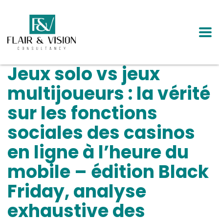
Jeux solo vs jeux
multijoueurs : la vérité
sur les fonctions
sociales des casinos
en ligne à l’heure du
mobile – édition Black
Friday, analyse
exhaustive des