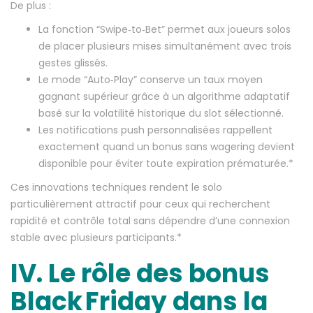
De plus :
La fonction “Swipe‑to‑Bet” permet aux joueurs solos
de placer plusieurs mises simultanément avec trois
gestes glissés.
Le mode “Auto‑Play” conserve un taux moyen
gagnant supérieur grâce à un algorithme adaptatif
basé sur la volatilité historique du slot sélectionné.
Les notifications push personnalisées rappellent
exactement quand un bonus sans wagering devient
disponible pour éviter toute expiration prématurée.*
Ces innovations techniques rendent le solo
particulièrement attractif pour ceux qui recherchent
rapidité et contrôle total sans dépendre d’une connexion
stable avec plusieurs participants.*
IV. Le rôle des bonus
Black Friday dans la