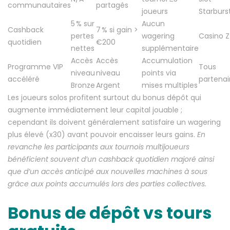
communautaires
partagés
joueurs
Starburs
5 % sur
Aucun
Cashback
7 % si gain >
pertes
wagering
Casino Z
quotidien
€200
nettes
supplémentaire
Accès
Accès
Accumulation
Programme VIP
Tous
niveau
niveau
points via
accéléré
partenai
Bronze
Argent
mises multiples
Les joueurs solos profitent surtout du bonus dépôt qui
augmente immédiatement leur capital jouable ;
cependant ils doivent généralement satisfaire un wagering
plus élevé (x30) avant pouvoir encaisser leurs gains.
En
revanche les participants aux tournois multijoueurs
bénéficient souvent d’un cashback quotidien majoré ainsi
que d’un accès anticipé aux nouvelles machines à sous
grâce aux points accumulés lors des parties collectives.
Bonus de dépôt vs tours