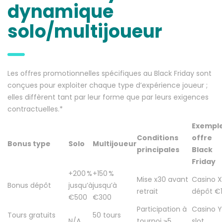
dynamique
solo/multijoueur
Les offres promotionnelles spécifiques au Black Friday sont
conçues pour exploiter chaque type d’expérience joueur ;
elles diffèrent tant par leur forme que par leurs exigences
contractuelles.*
Exempl
Conditions
offre
Bonus type
Solo
Multijoueur
principales
Black
Friday
+200 %
+150 %
Mise x30 avant
Casino X
Bonus dépôt
jusqu’à
jusqu’à
retrait
dépôt €
€500
€300
Participation à
Casino Y
Tours gratuits
50 tours
N/A
tournoi ≥5
slot