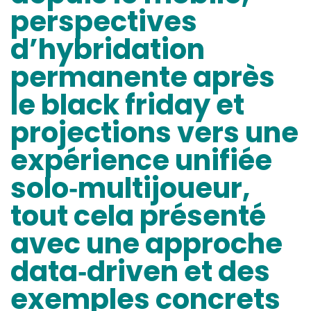
perspectives
d’hybridation
permanente après
le black friday et
projections vers une
expérience unifiée
solo‑multijoueur,
tout cela présenté
avec une approche
data‑driven et des
exemples concrets