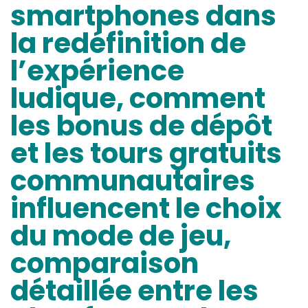
smartphones dans
la redéfinition de
l’expérience
ludique, comment
les bonus de dépôt
et les tours gratuits
communautaires
influencent le choix
du mode de jeu,
comparaison
détaillée entre les