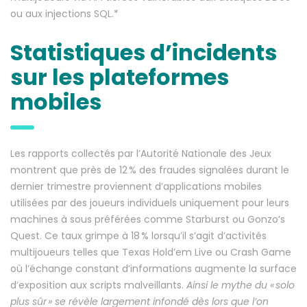
ou aux injections SQL.*
Statistiques d’incidents
sur les plateformes
mobiles
Les rapports collectés par l’Autorité Nationale des Jeux
montrent que près de 12 % des fraudes signalées durant le
dernier trimestre proviennent d’applications mobiles
utilisées par des joueurs individuels uniquement pour leurs
machines à sous préférées comme Starburst ou Gonzo’s
Quest. Ce taux grimpe à 18 % lorsqu’il s’agit d’activités
multijoueurs telles que Texas Hold’em Live ou Crash Game
où l’échange constant d’informations augmente la surface
d’exposition aux scripts malveillants.
Ainsi le mythe du « solo
plus sûr » se révèle largement infondé dès lors que l’on