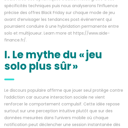
spécificités techniques puis nous analyserons l’influence
précise des offres Black Friday sur chaque mode de jeu
avant d’envisager les tendances post‑événement qui
pourraient conduire à une hybridation permanente entre
solo et multijoueur. Learn more at https://www.aide-
finance.fr/.
I. Le mythe du « jeu
solo plus sûr »
Le discours populaire affirme que jouer seul protège contre
l’addiction car aucune interaction sociale ne vient
renforcer le comportement compulsif. Cette idée repose
surtout sur une perception intuitive plutôt que sur des
données mesurées dans l’univers mobile où chaque
notification peut déclencher une session instantanée dès