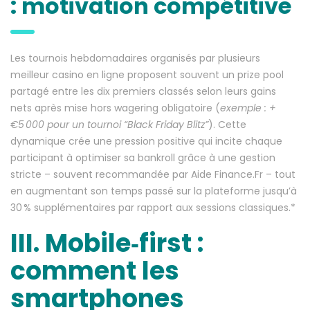
: motivation compétitive
Les tournois hebdomadaires organisés par plusieurs
meilleur casino en ligne proposent souvent un prize pool
partagé entre les dix premiers classés selon leurs gains
nets après mise hors wagering obligatoire (
exemple : +
€5 000 pour un tournoi “Black Friday Blitz”
). Cette
dynamique crée une pression positive qui incite chaque
participant à optimiser sa bankroll grâce à une gestion
stricte – souvent recommandée par Aide Finance.Fr – tout
en augmentant son temps passé sur la plateforme jusqu’à
30 % supplémentaires par rapport aux sessions classiques.*
III. Mobile‑first :
comment les
smartphones