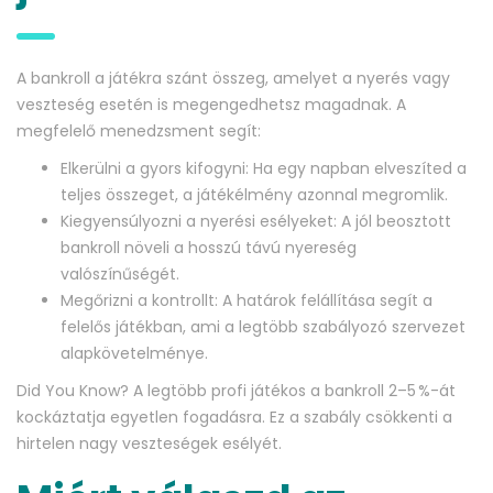
A bankroll a játékra szánt összeg, amelyet a nyerés vagy
veszteség esetén is megengedhetsz magadnak. A
megfelelő menedzsment segít:
Elkerülni a gyors kifogyni: Ha egy napban elveszíted a
teljes összeget, a játékélmény azonnal megromlik.
Kiegyensúlyozni a nyerési esélyeket: A jól beosztott
bankroll növeli a hosszú távú nyereség
valószínűségét.
Megőrizni a kontrollt: A határok felállítása segít a
felelős játékban, ami a legtöbb szabályozó szervezet
alapkövetelménye.
Did You Know? A legtöbb profi játékos a bankroll 2–5 %-át
kockáztatja egyetlen fogadásra. Ez a szabály csökkenti a
hirtelen nagy veszteségek esélyét.