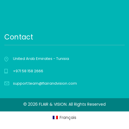
Contact
United Arab Emirates - Tunisia
+971 58 158 2666
support.team@flairandvision.com
© 2026 FLAIR & VISION. All Rights Reserved
Français