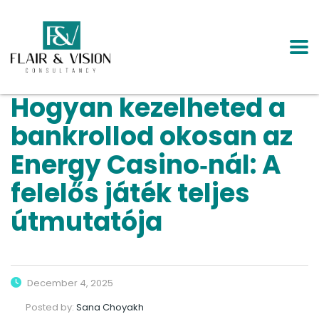
Hogyan kezelheted a
bankrollod okosan az
Energy Casino‑nál: A
felelős játék teljes
útmutatója
December 4, 2025
Posted by:
Sana Choyakh