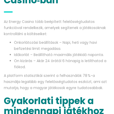
Casino‑ban
Az Energy Casino több beépített felelősségtudatos
funkcióval rendelkezik, amelyek segítenek a játékosoknak
kontrollálni a költéseiket:
Önkorlátozási beállítások – Napi, heti vagy havi
befizetési limit megadása.
Időkorlát – Beállítható maximális játékidő naponta.
Ön kizárás – Akár 24 órától 6 hónapig is letilthatod a
fiókod.
A platform statisztikái szerint a felhasználók 78 %-a
használja legalább egy felelősségtudatos eszközt, ami azt
mutatja, hogy a magyar játékosok egyre tudatosabbak.
Gyakorlati tippek a
mindennapi játékhoz