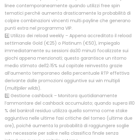
linee contemporaneamente quando utilizzi free spin
tematici perché aumenta drasticamente la probabilità di
colpire combinazioni vincenti multi‑payline che generano
punti extra nel programma VIP.
4️⃣ Utilizzo dei reload weekly – Appena accreditato il reload
settimanale Gold (€25) o Platinum (€50), impiegalo
immediatamente su sessioni da​30​ minuti focalizzate sui
giochi appena menzionati; questo garantisce un ritorno
medio stimato del​12‑15​% sul capitale reinvestito grazie
all’aumento temporaneo della percentuale RTP effettiva
derivante dalle promozioni aggiuntive sui win multipli
(
multiplier wilds
).
5️⃣ Gestione cashback – Monitora quotidianamente
l’ammontare del cashback accumulato; quando supera il​10​
% del bankroll residuo utilizza quella somma come stake
aggiuntiva nelle ultime fasi critiche del torneo (ultime due
ore), poiché aumenta la probabilità di raggiungere soglie
win necessarie per salire nella classifica finale senza