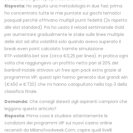
Risposta:
Ho seguito una metodologia in due fasi: prima
ho concentrato tutte le mie puntate sui giochi tematici
pasquali perché offrivano multipli punti fedeltà (2x rispetto
alle slot standard). Poi ho usato il reload settimanale Gold
per aumentare gradualmente le stake sulle linee multiple
delle slot ad alta volatilità solo quando avevo superato il
break‑even point calcolato tramite simulazione
RTP‑volatilità‑bet size (circa €0,25 per linea). In pratica ogni
volta che raggiungevo un profitto netto pari al 20% del
bankroll iniziale attivavo un free spin pack extra grazie al
programma VIP; questi spin hanno generato due grandi win
(€450 e €720) che mi hanno catapultato nella top‑3 della
classifica finale.
Domanda:
Che consigli daresti agli aspiranti campioni che
leggono questo articolo?
Risposta:
Prima cosa è studiare attentamente le
condizioni dei programmi VIP sui nuovi casino online
recensiti da Milanofoodweek.Com; capire quali livelli