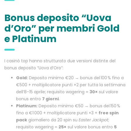
Bonus deposito “Uova
d’Oro” per membri Gold
e Platinum
I casinò top hanno strutturato due versioni distinte del
bonus deposito “Uova d’Oro”:
Gold:
Deposito minimo €20 → bonus del 100 % fino a
€500 + moltiplicatore punti ×2 per tutta la settimana
dell’8–15 aprile; requisito wagering =
30×
sul valore
bonus entro
7 giorni
.
Platinum:
Deposito minimo €50 → bonus del 150 %
fino a €1 000 + moltiplicatore punti ×3 +
free spin
pack
giornaliero da 20 spin su
Easter Jackpot
;
requisito wagering =
25×
sul valore bonus entro
5