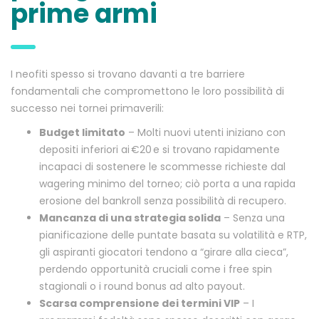
prime armi
I neofiti spesso si trovano davanti a tre barriere
fondamentali che compromettono le loro possibilità di
successo nei tornei primaverili:
Budget limitato
– Molti nuovi utenti iniziano con
depositi inferiori ai €20 e si trovano rapidamente
incapaci di sostenere le scommesse richieste dal
wagering minimo del torneo; ciò porta a una rapida
erosione del bankroll senza possibilità di recupero.
Mancanza di una strategia solida
– Senza una
pianificazione delle puntate basata su volatilità e RTP,
gli aspiranti giocatori tendono a “girare alla cieca”,
perdendo opportunità cruciali come i free spin
stagionali o i round bonus ad alto payout.
Scarsa comprensione dei termini VIP
– I