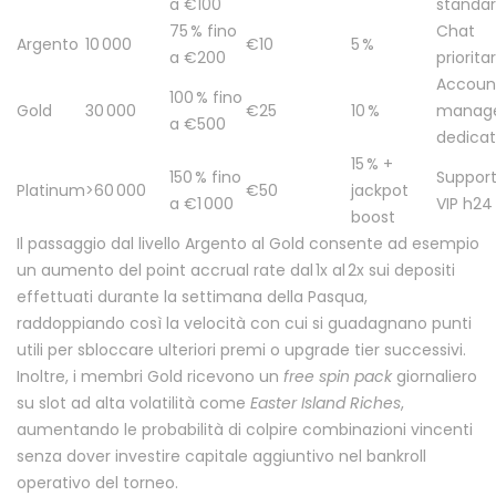
a €100
standa
75 % fino
Chat
Argento
10 000
€10
5 %
a €200
prioritar
Accoun
100 % fino
Gold
30 000
€25
10 %
manag
a €500
dedica
15 % +
150 % fino
Suppor
Platinum
>60 000
€50
jackpot
a €1 000
VIP h24
boost
Il passaggio dal livello Argento al Gold consente ad esempio
un aumento del point accrual rate dal 1x al 2x sui depositi
effettuati durante la settimana della Pasqua,
raddoppiando così la velocità con cui si guadagnano punti
utili per sbloccare ulteriori premi o upgrade tier successivi.
Inoltre, i membri Gold ricevono un
free spin pack
giornaliero
su slot ad alta volatilità come
Easter Island Riches
,
aumentando le probabilità di colpire combinazioni vincenti
senza dover investire capitale aggiuntivo nel bankroll
operativo del torneo.