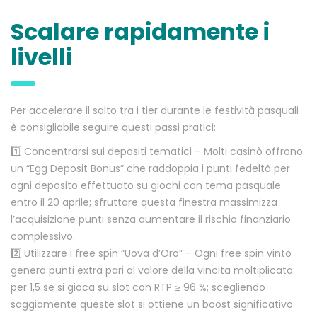
Scalare rapidamente i
livelli
Per accelerare il salto tra i tier durante le festività pasquali
è consigliabile seguire questi passi pratici:
1️⃣ Concentrarsi sui depositi tematici – Molti casinò offrono
un “Egg Deposit Bonus” che raddoppia i punti fedeltà per
ogni deposito effettuato su giochi con tema pasquale
entro il 20 aprile; sfruttare questa finestra massimizza
l’acquisizione punti senza aumentare il rischio finanziario
complessivo.
2️⃣ Utilizzare i free spin “Uova d’Oro” – Ogni free spin vinto
genera punti extra pari al valore della vincita moltiplicata
per 1,5 se si gioca su slot con RTP ≥ 96 %; scegliendo
saggiamente queste slot si ottiene un boost significativo