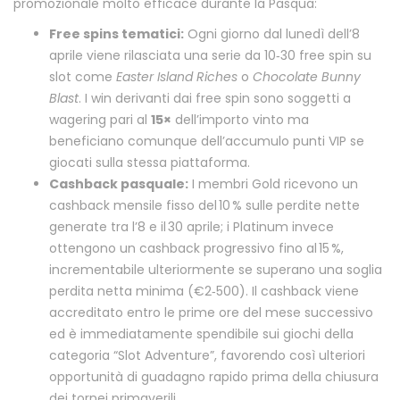
promozionale molto efficace durante la Pasqua:
Free spins tematici:
Ogni giorno dal lunedì dell’8
aprile viene rilasciata una serie da 10‑30 free spin su
slot come
Easter Island Riches
o
Chocolate Bunny
Blast
. I win derivanti dai free spin sono soggetti a
wagering pari al
15×
dell’importo vinto ma
beneficiano comunque dell’accumulo punti VIP se
giocati sulla stessa piattaforma.
Cashback pasquale:
I membri Gold ricevono un
cashback mensile fisso del 10 % sulle perdite nette
generate tra l’8 e il 30 aprile; i Platinum invece
ottengono un cashback progressivo fino al 15 %,
incrementabile ulteriormente se superano una soglia
perdita netta minima (€2‑500). Il cashback viene
accreditato entro le prime ore del mese successivo
ed è immediatamente spendibile sui giochi della
categoria “Slot Adventure”, favorendo così ulteriori
opportunità di guadagno rapido prima della chiusura
dei tornei primaverili.