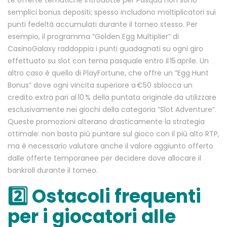
semplici bonus depositi; spesso includono moltiplicatori sui
punti fedeltà accumulati durante il torneo stesso. Per
esempio, il programma “Golden Egg Multiplier” di
CasinoGalaxy raddoppia i punti guadagnati su ogni giro
effettuato su slot con tema pasquale entro il 15 aprile. Un
altro caso è quello di PlayFortune, che offre un “Egg Hunt
Bonus” dove ogni vincita superiore a €50 sblocca un
credito extra pari al 10 % della puntata originale da utilizzare
esclusivamente nei giochi della categoria “Slot Adventure”.
Queste promozioni alterano drasticamente la strategia
ottimale: non basta più puntare sul gioco con il più alto RTP,
ma è necessario valutare anche il valore aggiunto offerto
dalle offerte temporanee per decidere dove allocare il
bankroll durante il torneo.
2️⃣ Ostacoli frequenti
per i giocatori alle