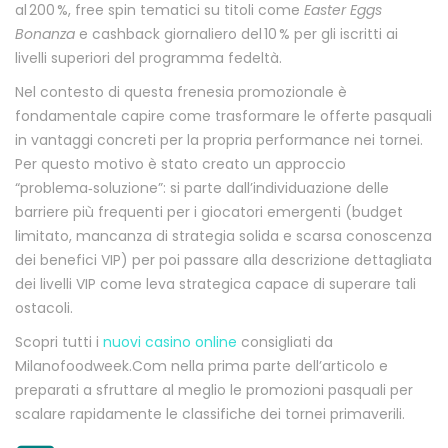
al 200 %, free spin tematici su titoli come
Easter Eggs
Bonanza
e cashback giornaliero del 10 % per gli iscritti ai
livelli superiori del programma fedeltà.
Nel contesto di questa frenesia promozionale è
fondamentale capire come trasformare le offerte pasquali
in vantaggi concreti per la propria performance nei tornei.
Per questo motivo è stato creato un approccio
“problema‑soluzione”: si parte dall’individuazione delle
barriere più frequenti per i giocatori emergenti (budget
limitato, mancanza di strategia solida e scarsa conoscenza
dei benefici VIP) per poi passare alla descrizione dettagliata
dei livelli VIP come leva strategica capace di superare tali
ostacoli.
Scopri tutti i
nuovi casino online
consigliati da
Milanofoodweek.Com nella prima parte dell’articolo e
preparati a sfruttare al meglio le promozioni pasquali per
scalare rapidamente le classifiche dei tornei primaverili.