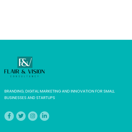
BRANDING, DIGITAL MARKETING AND INNOVATION FOR SMALL
BUSINESSES AND STARTUPS