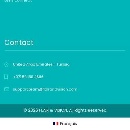
Let’s connect
Contact
United Arab Emirates - Tunisia
+971 58 158 2666
support.team@flairandvision.com
© 2026 FLAIR & VISION. All Rights Reserved
Français