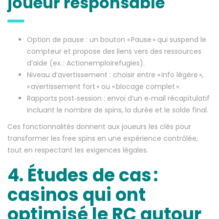
joueur responsable
Option de pause : un bouton « Pause » qui suspend le
compteur et propose des liens vers des ressources
d’aide (ex. : Actionemploirefugies).
Niveau d’avertissement : choisir entre « info légère »,
« avertissement fort » ou « blocage complet ».
Rapports post‑session : envoi d’un e‑mail récapitulatif
incluant le nombre de spins, la durée et le solde final.
Ces fonctionnalités donnent aux joueurs les clés pour
transformer les free spins en une expérience contrôlée,
tout en respectant les exigences légales.
4. Études de cas :
casinos qui ont
optimisé le RC autour