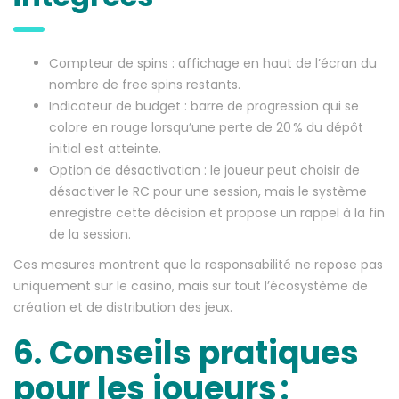
Compteur de spins : affichage en haut de l’écran du
nombre de free spins restants.
Indicateur de budget : barre de progression qui se
colore en rouge lorsqu’une perte de 20 % du dépôt
initial est atteinte.
Option de désactivation : le joueur peut choisir de
désactiver le RC pour une session, mais le système
enregistre cette décision et propose un rappel à la fin
de la session.
Ces mesures montrent que la responsabilité ne repose pas
uniquement sur le casino, mais sur tout l’écosystème de
création et de distribution des jeux.
6. Conseils pratiques
pour les joueurs :