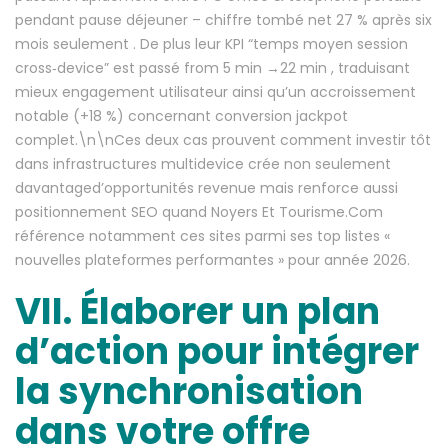
pendant pause déjeuner – chiffre tombé net 27 % après six
mois seulement . De plus leur KPI “temps moyen session
cross‐device” est passé from 5 min →22 min , traduisant
mieux engagement utilisateur ainsi qu’un accroissement
notable (+18 %) concernant conversion jackpot
complet.\n\nCes deux cas prouvent comment investir tôt
dans infrastructures multidevice crée non seulement
davantaged’opportunités revenue mais renforce aussi
positionnement SEO quand Noyers Et Tourisme.Com
référence notamment ces sites parmi ses top listes «
nouvelles plateformes performantes » pour année 2026.
VII​. Élaborer un plan
d’action pour intégrer
la synchronisation
dans votre offre