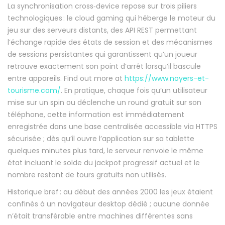
La synchronisation cross‑device repose sur trois piliers
technologiques : le cloud gaming qui héberge le moteur du
jeu sur des serveurs distants, des API REST permettant
l’échange rapide des états de session et des mécanismes
de sessions persistantes qui garantissent qu’un joueur
retrouve exactement son point d’arrêt lorsqu’il bascule
entre appareils. Find out more at
https://www.noyers-et-
tourisme.com/
. En pratique, chaque fois qu’un utilisateur
mise sur un spin ou déclenche un round gratuit sur son
téléphone, cette information est immédiatement
enregistrée dans une base centralisée accessible via HTTPS
sécurisée ; dès qu’il ouvre l’application sur sa tablette
quelques minutes plus tard, le serveur renvoie le même
état incluant le solde du jackpot progressif actuel et le
nombre restant de tours gratuits non utilisés.
Historique bref : au début des années 2000 les jeux étaient
confinés à un navigateur desktop dédié ; aucune donnée
n’était transférable entre machines différentes sans