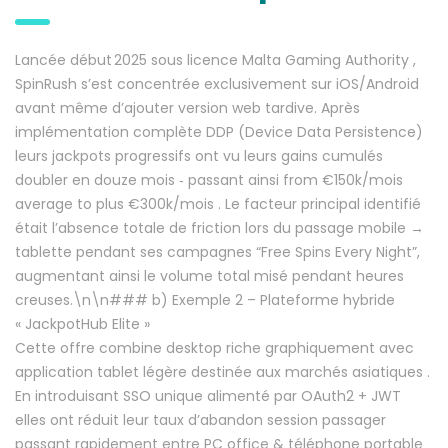
Lancée début 2025 sous licence Malta Gaming Authority ,
SpinRush s’est concentrée exclusivement sur iOS/Android
avant même d’ajouter version web tardive. Après
implémentation complète DDP (Device Data Persistence)
leurs jackpots progressifs ont vu leurs gains cumulés
doubler en douze mois ‑ passant ainsi from €150k/mois
average to plus €300k/mois . Le facteur principal identifié
était l’absence totale de friction lors du passage mobile →
tablette pendant ses campagnes “Free Spins Every Night”,
augmentant ainsi le volume total misé pendant heures
creuses.\n\n### b) Exemple 2 – Plateforme hybride
« JackpotHub Elite »
Cette offre combine desktop riche graphiquement avec
application tablet légère destinée aux marchés asiatiques .
En introduisant SSO unique alimenté par OAuth2 + JWT
elles ont réduit leur taux d’abandon session passager
passant rapidement entre PC office & téléphone portable