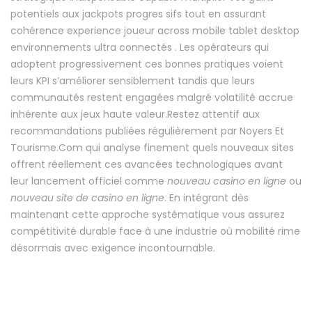
potentiels aux jackpots progres­ sifs tout en assurant
cohérence experience joueur across mobile tablet desktop
environnements ultra connectés . Les opérateurs qui
adoptent progressivement ces bonnes pratiques voient
leurs KPI s’améliorer sensiblement tandis que leurs
communautés restent engagées malgré volatilité accrue
inhérente aux jeux haute valeur.Restez attentif aux
recommandations publiées régulièrement par Noyers Et
Tourisme.Com qui analyse finement quels nouveaux sites
offrent réellement ces avancées technologiques avant
leur lancement officiel comme
nouveau casino en ligne
ou
nouveau site de casino en ligne
. En intégrant dès
maintenant cette approche systématique vous assurez
compétitivité durable face à une industrie où mobilité rime
désormais avec exigence incontournable.