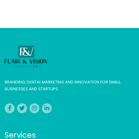
BRANDING, DIGITAL MARKETING AND INNOVATION FOR SMALL
BUSINESSES AND STARTUPS
Services