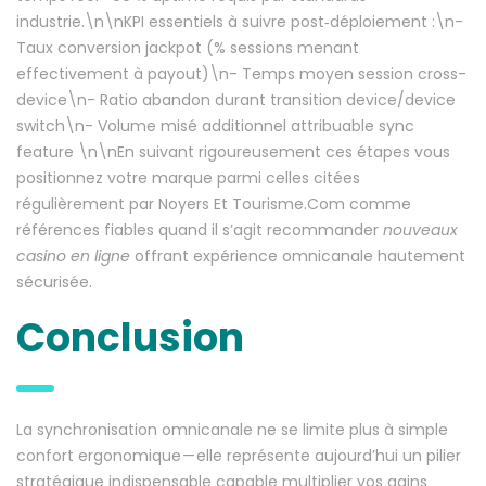
industrie.\n\nKPI essentiels à suivre post‑déploiement :\n-
Taux conversion jackpot (% sessions menant
effectivement à payout)\n- Temps moyen session cross-
device\n- Ratio abandon durant transition device/device
switch\n- Volume misé additionnel attribuable sync
feature \n\nEn suivant rigoureusement ces étapes vous
positionnez votre marque parmi celles citées
régulièrement par Noyers Et Tourisme.Com comme
références fiables quand il s’agit recommander
nouveaux
casino en ligne
offrant expérience omnicanale hautement
sécurisée.
Conclusion
La synchronisation omnicanale ne se limite plus à simple
confort ergonomique — elle représente aujourd’hui un pilier
stratégique indispensable capable multiplier vos gains