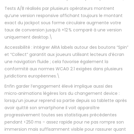
Tests A/B réalisés par plusieurs opérateurs montrent
qu’une version responsive affichant toujours le montant
exact du jackpot sous forme circulaire augmente votre
taux de conversion jusqu’à +12 % comparé à une version
uniquement desktop.\
Accessibilité : intégrer ARIA labels autour des boutons “Spin”
et “Collect” garantit aux joueurs utilisant lecteurs d’écran
une navigation fluide ; cela favorise également la
conformité aux normes WCAG 2.1 exigées dans plusieurs
juridictions européennes.\
Enfin garder l’engagement élevé implique aussi des
micro‑animations légères lors du changement device :
lorsqu’un joueur reprend sa partie depuis sa tablette après
avoir quitté son smartphone il voit apparaître
progressivement toutes ses statistiques précédentes
pendant <250 ms – assez rapide pour ne pas rompre son
immersion mais suffisamment visible pour rassurer quant