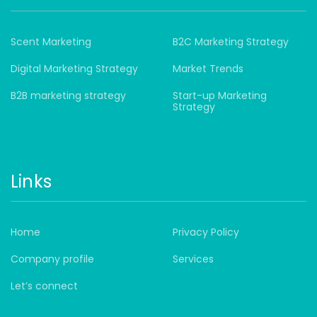
Scent Marketing
B2C Marketing Strategy
Digital Marketing Strategy
Market Trends
B2B marketing strategy
Start-up Marketing
Strategy
Links
Home
Privacy Policy
Company profile
Services
Let’s connect