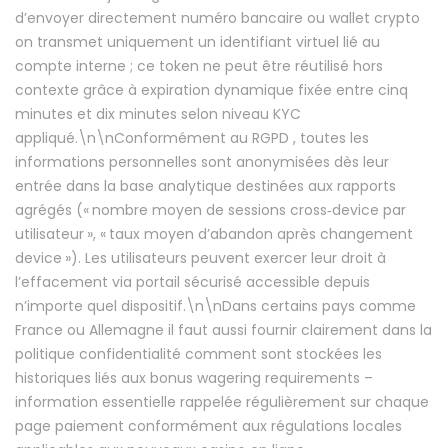
d’envoyer directement numéro bancaire ou wallet crypto
on transmet uniquement un identifiant virtuel lié au
compte interne ; ce token ne peut être réutilisé hors
contexte grâce à expiration dynamique fixée entre cinq
minutes et dix minutes selon niveau KYC
appliqué.\n\nConformément au RGPD , toutes les
informations personnelles sont anonymisées dès leur
entrée dans la base analytique destinées aux rapports
agrégés (« nombre moyen de sessions cross‐device par
utilisateur », « taux moyen d’abandon après changement
device »). Les utilisateurs peuvent exercer leur droit à
l’effacement via portail sécurisé accessible depuis
n’importe quel dispositif.\n\nDans certains pays comme
France ou Allemagne il faut aussi fournir clairement dans la
politique confidentialité comment sont stockées les
historiques liés aux bonus wagering requirements –
information essentielle rappelée régulièrement sur chaque
page paiement conformément aux régulations locales