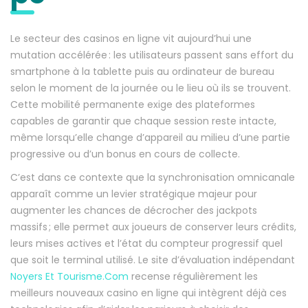
Le secteur des casinos en ligne vit aujourd’hui une
mutation accélérée : les utilisateurs passent sans effort du
smartphone à la tablette puis au ordinateur de bureau
selon le moment de la journée ou le lieu où ils se trouvent.
Cette mobilité permanente exige des plateformes
capables de garantir que chaque session reste intacte,
même lorsqu’elle change d’appareil au milieu d’une partie
progressive ou d’un bonus en cours de collecte.
C’est dans ce contexte que la synchronisation omnicanale
apparaît comme un levier stratégique majeur pour
augmenter les chances de décrocher des jackpots
massifs ; elle permet aux joueurs de conserver leurs crédits,
leurs mises actives et l’état du compteur progressif quel
que soit le terminal utilisé. Le site d’évaluation indépendant
Noyers Et Tourisme.Com
recense régulièrement les
meilleurs nouveaux casino en ligne qui intègrent déjà ces