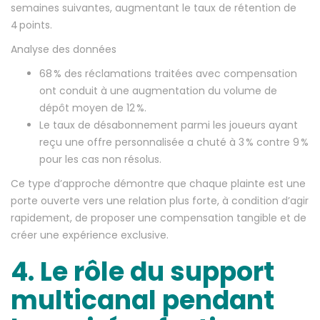
semaines suivantes, augmentant le taux de rétention de
4 points.
Analyse des données
68 % des réclamations traitées avec compensation
ont conduit à une augmentation du volume de
dépôt moyen de 12 %.
Le taux de désabonnement parmi les joueurs ayant
reçu une offre personnalisée a chuté à 3 % contre 9 %
pour les cas non résolus.
Ce type d’approche démontre que chaque plainte est une
porte ouverte vers une relation plus forte, à condition d’agir
rapidement, de proposer une compensation tangible et de
créer une expérience exclusive.
4. Le rôle du support
multicanal pendant