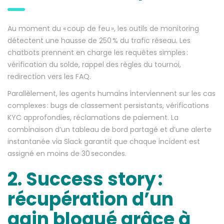
Au moment du « coup de feu », les outils de monitoring
détectent une hausse de 250 % du trafic réseau. Les
chatbots prennent en charge les requêtes simples :
vérification du solde, rappel des règles du tournoi,
redirection vers les FAQ.
Parallèlement, les agents humains interviennent sur les cas
complexes : bugs de classement persistants, vérifications
KYC approfondies, réclamations de paiement. La
combinaison d’un tableau de bord partagé et d’une alerte
instantanée via Slack garantit que chaque incident est
assigné en moins de 30 secondes.
2. Success story :
récupération d’un
gain bloqué grâce à