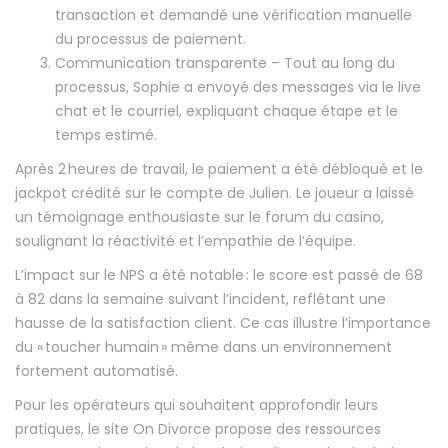
transaction et demandé une vérification manuelle
du processus de paiement.
Communication transparente – Tout au long du
processus, Sophie a envoyé des messages via le live
chat et le courriel, expliquant chaque étape et le
temps estimé.
Après 2 heures de travail, le paiement a été débloqué et le
jackpot crédité sur le compte de Julien. Le joueur a laissé
un témoignage enthousiaste sur le forum du casino,
soulignant la réactivité et l’empathie de l’équipe.
L’impact sur le NPS a été notable : le score est passé de 68
à 82 dans la semaine suivant l’incident, reflétant une
hausse de la satisfaction client. Ce cas illustre l’importance
du « toucher humain » même dans un environnement
fortement automatisé.
Pour les opérateurs qui souhaitent approfondir leurs
pratiques, le site On Divorce propose des ressources