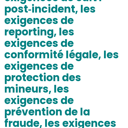
post‑incident, les
exigences de
reporting, les
exigences de
conformité légale, les
exigences de
protection des
mineurs, les
exigences de
prévention de la
fraude, les exigences