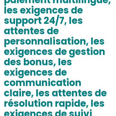
les exigences de
support 24/7, les
attentes de
personnalisation, les
exigences de gestion
des bonus, les
exigences de
communication
claire, les attentes de
résolution rapide, les
exigences de suivi