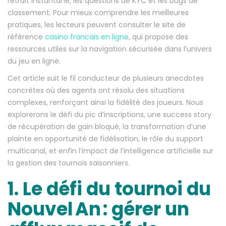
retrait instantané, les questions de KYC et les bugs de
classement. Pour mieux comprendre les meilleures
pratiques, les lecteurs peuvent consulter le site de
référence
casino francais en ligne
, qui propose des
ressources utiles sur la navigation sécurisée dans l’univers
du jeu en ligne.
Cet article suit le fil conducteur de plusieurs anecdotes
concrètes où des agents ont résolu des situations
complexes, renforçant ainsi la fidélité des joueurs. Nous
explorerons le défi du pic d’inscriptions, une success story
de récupération de gain bloqué, la transformation d’une
plainte en opportunité de fidélisation, le rôle du support
multicanal, et enfin l’impact de l’intelligence artificielle sur
la gestion des tournois saisonniers.
1. Le défi du tournoi du
Nouvel An : gérer un