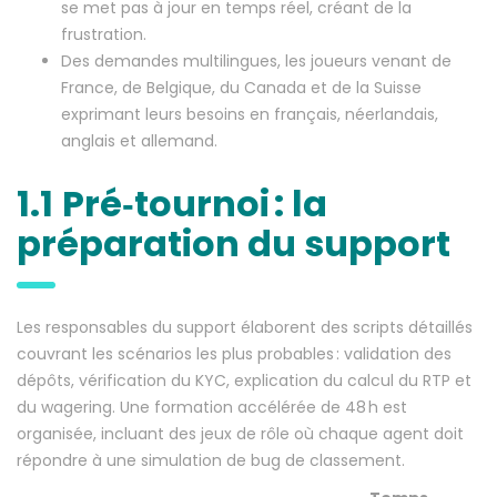
se met pas à jour en temps réel, créant de la
frustration.
Des demandes multilingues, les joueurs venant de
France, de Belgique, du Canada et de la Suisse
exprimant leurs besoins en français, néerlandais,
anglais et allemand.
1.1 Pré‑tournoi : la
préparation du support
Les responsables du support élaborent des scripts détaillés
couvrant les scénarios les plus probables : validation des
dépôts, vérification du KYC, explication du calcul du RTP et
du wagering. Une formation accélérée de 48 h est
organisée, incluant des jeux de rôle où chaque agent doit
répondre à une simulation de bug de classement.