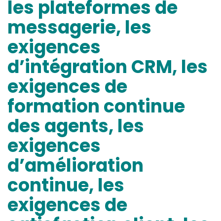
les plateformes de
messagerie, les
exigences
d’intégration CRM, les
exigences de
formation continue
des agents, les
exigences
d’amélioration
continue, les
exigences de