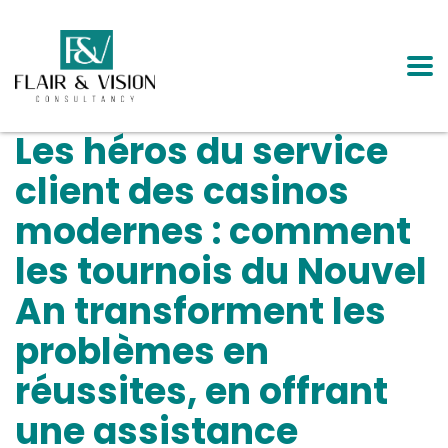
Les héros du service
client des casinos
modernes : comment
les tournois du Nouvel
An transforment les
problèmes en
réussites, en offrant
une assistance