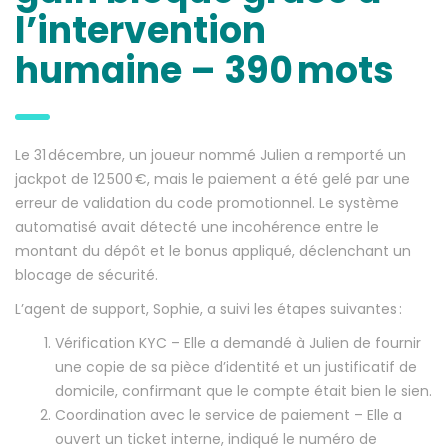
l’intervention
humaine – 390 mots
Le 31 décembre, un joueur nommé Julien a remporté un
jackpot de 12 500 €, mais le paiement a été gelé par une
erreur de validation du code promotionnel. Le système
automatisé avait détecté une incohérence entre le
montant du dépôt et le bonus appliqué, déclenchant un
blocage de sécurité.
L’agent de support, Sophie, a suivi les étapes suivantes :
Vérification KYC – Elle a demandé à Julien de fournir
une copie de sa pièce d’identité et un justificatif de
domicile, confirmant que le compte était bien le sien.
Coordination avec le service de paiement – Elle a
ouvert un ticket interne, indiqué le numéro de