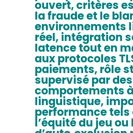
ouvert, critères e
la fraude et le b
environnements li
réel, intégration 
latence tout en ma
aux protocoles TLS
paiements, rôle s
supervisé par des 
comportements à r
linguistique, imp
performance tels q
l’équité du jeu ou 