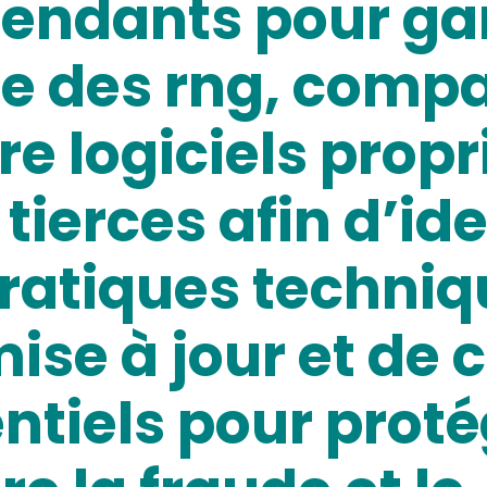
endants pour gar
e des rng, comp
re logiciels propr
ierces afin d’iden
pratiques techniq
ise à jour et de 
entiels pour proté