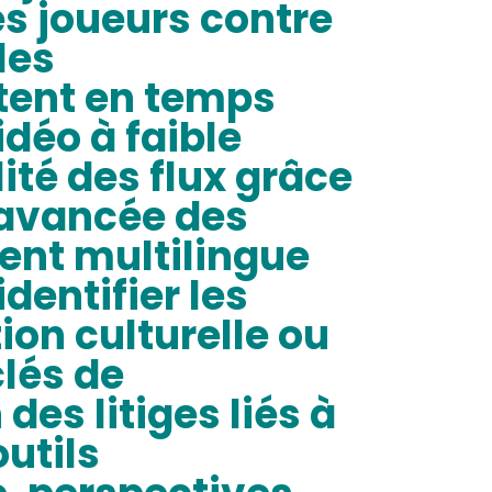
es joueurs contre
les
tent en temps
idéo à faible
ité des flux grâce
n avancée des
ient multilingue
dentifier les
on culturelle ou
clés de
des litiges liés à
outils