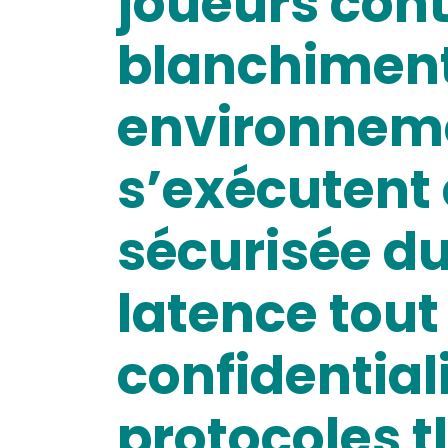
joueurs contr
blanchiment
environneme
s’exécutent 
sécurisée du
latence tout
confidential
protocoles tl