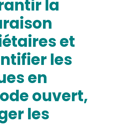
antir la
araison
iétaires et
tifier les
ues en
code ouvert,
ger les