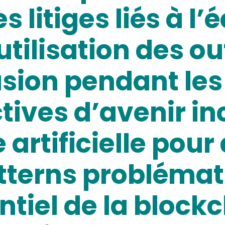
s litiges liés à l’
utilisation des ou
sion pendant les
ctives d’avenir in
e artificielle pou
atterns problémat
ntiel de la block