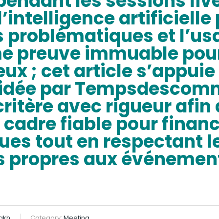
pendant les sessions liv
’intelligence artificiell
s problématiques et l’us
e preuve immuable pour
eux ; cet article s’appuie
lidée par Tempsdescom
itère avec rigueur afin d
adre fiable pour financ
ues tout en respectant l
s propres aux événement
akh
Category:
Meeting