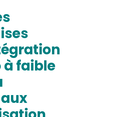
es
ises
tégration
à faible
a
e aux
nisation