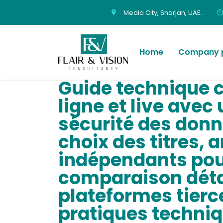
Media City, Sharjah, UAE.
Home
Company p
Guide technique c
ligne et live avec
sécurité des donn
choix des titres, 
indépendants pour
comparaison détail
plateformes tierce
pratiques techniq