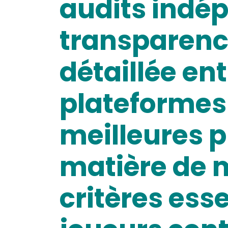
audits indép
transparenc
détaillée ent
plateformes t
meilleures 
matière de m
critères ess