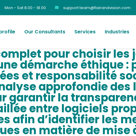
Mon - Sat 8.00 - 18.00
support.team@flairandvision.com
rofile
Our Consultants
Services
Industries
omplet pour choisir les 
 une démarche éthique : 
ées et responsabilité so
analyse approfondie des 
 garantir la transparen
lée entre logiciels prop
s afin d’identifier les m
ues en matière de mise à