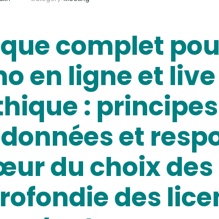
que complet pour
no en ligne et liv
ique : principes
 données et respo
œur du choix des t
ofondie des lice