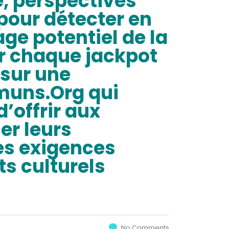
e, perspectives
e pour détecter en
age potentiel de la
 chaque jackpot
 sur une
muns.Org qui
’offrir aux
er leurs
es exigences
s culturels
No Comments