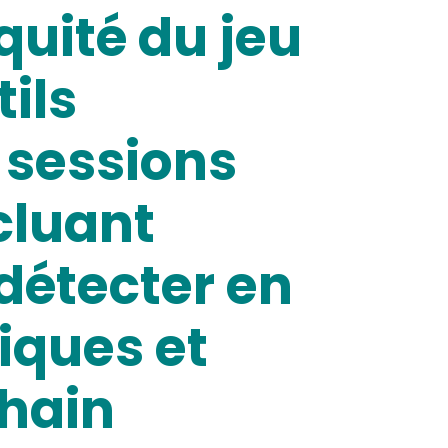
équité du jeu
tils
 sessions
cluant
r détecter en
iques et
chain