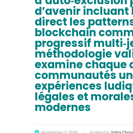
d’auto‑exclusion 
d’avenir incluant l
direct les pattern
blockchain comm
progressif multi‑j
méthodologie va
examine chaque cr
communautés un c
expériences ludiq
légales et morale
modernes
November 17, 2025
Posted by:
Sana Choy