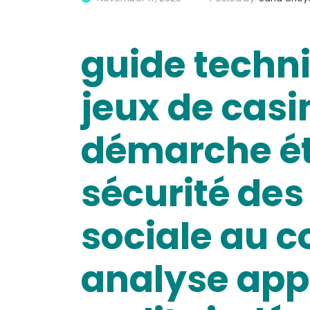
guide techni
jeux de casi
démarche éth
sécurité des
sociale au c
analyse appr