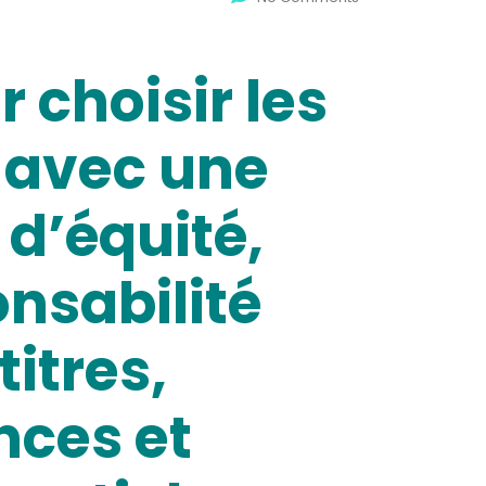
 choisir les
e avec une
 d’équité,
nsabilité
itres,
nces et