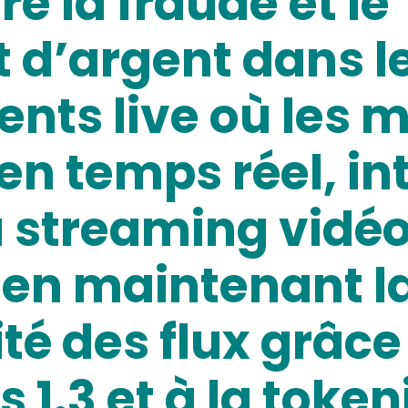
e la fraude et le
 d’argent dans l
nts live où les m
en temps réel, in
 streaming vidéo 
 en maintenant l
ité des flux grâc
s 1.3 et à la toke