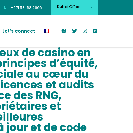
Dubai Office
+971 58 158 2666
Let’s connect
jeux de casino en
principes d’équité,
ciale au cœur du
licences et audits
ce des RNG,
riétaires et
eilleures
 jour et de code