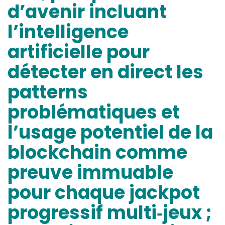
d’avenir incluant
l’intelligence
artificielle pour
détecter en direct les
patterns
problématiques et
l’usage potentiel de la
blockchain comme
preuve immuable
pour chaque jackpot
progressif multi‑jeux ;