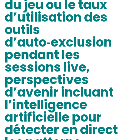
du jeu ou le taux
d’utilisation des
outils
d’auto‑exclusion
pendant les
sessions live,
perspectives
d’avenir incluant
l’intelligence
artificielle pour
détecter en direct