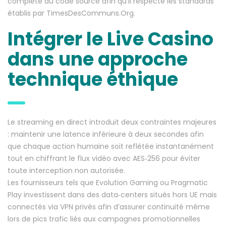
complète du code source afin qu’il respecte les standards
établis par TimesDesCommuns.Org.​
Intégrer le Live Casino
dans une approche
technique éthique
Le streaming en direct introduit deux contraintes majeures
: maintenir une latence inférieure à deux secondes afin
que chaque action humaine soit reflétée instantanément
tout en chiffrant le flux vidéo avec AES‑256 pour éviter
toute interception non autorisée.​
Les fournisseurs tels que Evolution Gaming ou Pragmatic
Play investissent dans des data‑centers situés hors UE mais
connectés via VPN privés afin d’assurer continuité même
lors de pics trafic liés aux campagnes promotionnelles