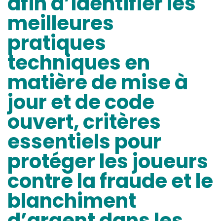
afin d’identifier les
meilleures
pratiques
techniques en
matière de mise à
jour et de code
ouvert, critères
essentiels pour
protéger les joueurs
contre la fraude et le
blanchiment
d’argent dans les