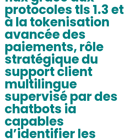
protocoles tls 1.3 et
à la tokenisation
avancée des
paiements, rôle
stratégique du
support client
multilingue
supervisé par des
chatbots ia
capables
d’identifier les