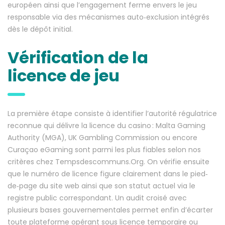
européen ainsi que l’engagement ferme envers le jeu
responsable via des mécanismes auto‑exclusion intégrés
dès le dépôt initial.​
Vérification de la
licence de jeu
La première étape consiste à identifier l’autorité régulatrice
reconnue qui délivre la licence du casino : Malta Gaming
Authority (MGA), UK Gambling Commission ou encore
Curaçao eGaming sont parmi les plus fiables selon nos
critères chez Tempsdescommuns.Org. On vérifie ensuite
que le numéro de licence figure clairement dans le pied‐
de‑page du site web ainsi que son statut actuel via le
registre public correspondant. Un audit croisé avec
plusieurs bases gouvernementales permet enfin d’écarter
toute plateforme opérant sous licence temporaire ou