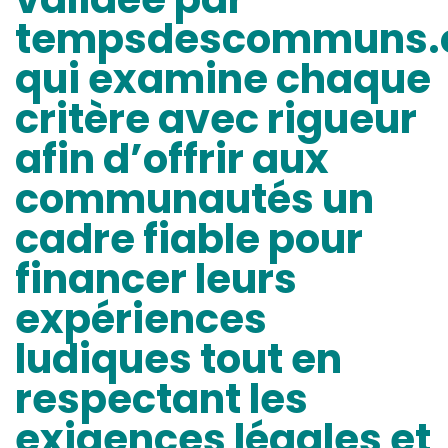
tempsdescommuns.
qui examine chaque
critère avec rigueur
afin d’offrir aux
communautés un
cadre fiable pour
financer leurs
expériences
ludiques tout en
respectant les
exigences légales et