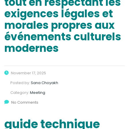
tout en respectant les
exigences légales et
morales propres aux
événements culturels
modernes
November 17, 2025
Posted by:
Sana Choyakh
Category:
Meeting
No Comments
guide technique