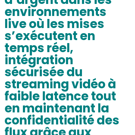
environnements
live où les mises
s’exécutent en
temps réel,
intégration
sécurisée du
streaming vidéo à
faible latence tout
en maintenant la
confidentialité des
flux grâce aux