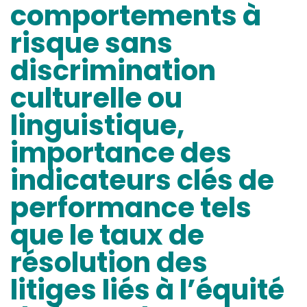
comportements à
risque sans
discrimination
culturelle ou
linguistique,
importance des
indicateurs clés de
performance tels
que le taux de
résolution des
litiges liés à l’équité