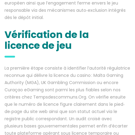
européen ainsi que l’engagement ferme envers le jeu
responsable via des mécanismes auto‑exclusion intégrés
dès le dépôt initial.​
Vérification de la
licence de jeu
La première étape consiste à identifier l’autorité régulatrice
reconnue qui délivre la licence du casino : Malta Gaming
Authority (MGA), UK Gambling Commission ou encore
Curaçao eGaming sont parmi les plus fiables selon nos
critères chez Tempsdescommuns.Org. On vérifie ensuite
que le numéro de licence figure clairement dans le pied‐
de‑page du site web ainsi que son statut actuel via le
registre public correspondant. Un audit croisé avec
plusieurs bases gouvernementales permet enfin d’écarter
toute plateforme opérant sous licence temporaire ou