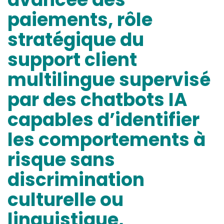
paiements, rôle
stratégique du
support client
multilingue supervisé
par des chatbots IA
capables d’identifier
les comportements à
risque sans
discrimination
culturelle ou
linguistique,