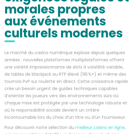
morales propres
aux événements
culturels modernes
Le marché du casino numérique explose depuis quelques
années : nouvelles plateformes multiplateformes offrent
une variété impressionnante de slots à volatilité variable,
de tables de blackjack au RTP élevé (96 %+) et même des
tournois PvP sur roulette en direct. Cette croissance rapide
crée un besoin urgent de guides techniques capables
d’orienter les joueurs vers des environnements sûrs où
chaque mise est protégée par une technologie robuste et
où la responsabilité sociale devient un critère
incontournable lors du choix d’un titre ou d’un fournisseur.​
Pour découvrir notre sélection du
meilleur casino en ligne
,