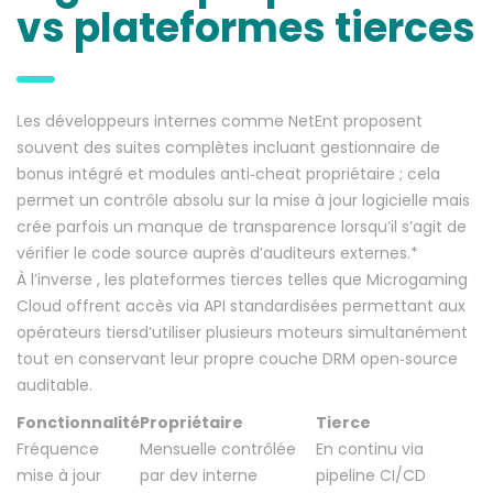
vs plateformes tierces
Les développeurs internes comme NetEnt proposent
souvent des suites complètes incluant gestionnaire de
bonus intégré et modules anti‑cheat propriétaire ; cela
permet un contrôle absolu sur la mise à jour logicielle mais
crée parfois un manque de transparence lorsqu’il s’agit de
vérifier le code source auprès d’auditeurs externes.*
À l’inverse , les plateformes tierces telles que Microgaming
Cloud offrent accès via API standardisées permettant aux
opérateurs tiersd’utiliser plusieurs moteurs simultanément
tout en conservant leur propre couche DRM open‑source
auditable.​
Fonctionnalité
Propriétaire
Tierce
Fréquence
Mensuelle contrôlée
En continu via
mise à jour
par dev interne
pipeline CI/CD