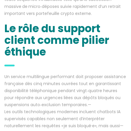
massive de micro‑déposes suivie rapidement d’un retrait
important vers portefeuille crypto externe.​
Le rôle du support
client comme pilier
éthique
Un service multilingue performant doit proposer assistance
française dès cinq minutes ouvrées tout en garantissant
disponibilité téléphonique pendant vingt‑quatre heures
pour répondre aux urgences liées aux dépôts bloqués ou
suspensions auto‑exclusion temporaires.—
Les outils technologiques modernes incluent chatbots IA
supervisés capables non seulement d’interpréter
naturellement les requêtes « je suis bloqué·e», mais aussi—