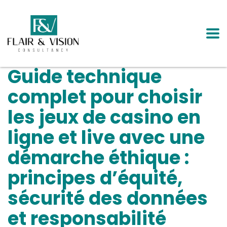
Guide technique
complet pour choisir
les jeux de casino en
ligne et live avec une
démarche éthique :
principes d’équité,
sécurité des données
et responsabilité