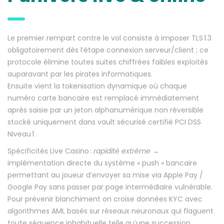
Le premier rempart contre le vol consiste à imposer TLS 1.3
obligatoirement dès l’étape connexion serveur/client ; ce
protocole élimine toutes suites chiffrées faibles exploités
auparavant par les pirates informatiques.​
Ensuite vient la tokenisation dynamique où chaque
numéro carte bancaire est remplacé immédiatement
après saisie par un jeton alphanumérique non réversible
stocké uniquement dans vault sécurisé certifié PCI DSS
Niveau 1 .
Spécificités Live Casino :
rapidité extrême
→
implémentation directe du système « push » bancaire
permettant au joueur d’envoyer sa mise via Apple Pay /
Google Pay sans passer par page intermédiaire vulnérable​.
Pour prévenir blanchiment on croise données KYC avec
algorithmes AML basés sur réseaux neuronaux qui flaguent
toute séquence inhabituelle telle qu’une succession