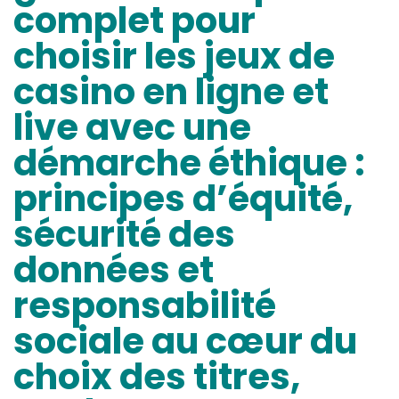
complet pour
choisir les jeux de
casino en ligne et
live avec une
démarche éthique :
principes d’équité,
sécurité des
données et
responsabilité
sociale au cœur du
choix des titres,