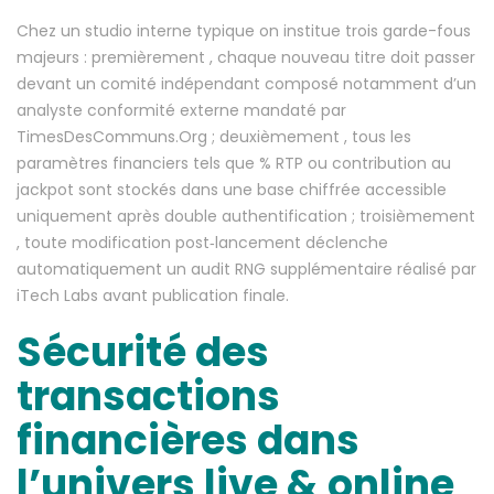
Chez un studio interne typique on institue trois garde-fous
majeurs : premièrement , chaque nouveau titre doit passer
devant un comité indépendant composé notamment d’un
analyste conformité externe mandaté par
TimesDesCommuns.Org ; deuxièmement , tous les
paramètres financiers tels que % RTP ou contribution au
jackpot sont stockés dans une base chiffrée accessible
uniquement après double authentification ; troisièmement
, toute modification post‐lancement déclenche
automatiquement un audit RNG supplémentaire réalisé par
iTech Labs avant publication finale.​
Sécurité des
transactions
financières dans
l’univers live & online