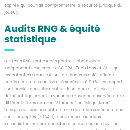
expirée qui pourrait compromettre la sécurité juridique du
joueur.​
Audits RNG & équité
statistique
Les tests RNG sont menés par trois laboratoires
indépendants majeurs – eCOGRA, iTech Labs et GLI – qui
exécutent plusieurs millions de tirages simulés afin de
confirmer un taux uniformité supérieur à 99 %. Les rapports
sont publiés annuellement sur leurs portails officiels ; ils
détaillent également la variance moyenne observée entre
différents titres comme “Starburst” ou “Mega Joker”.
Lorsque ces audits montrent une déviation supérieure aux
seuils acceptés (>0 %05), nous recommandons
immédiatement aux opérateurs concernés une révision