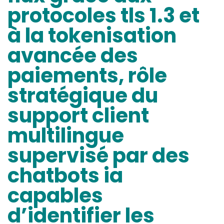
protocoles tls 1.3 et
à la tokenisation
avancée des
paiements, rôle
stratégique du
support client
multilingue
supervisé par des
chatbots ia
capables
d’identifier les