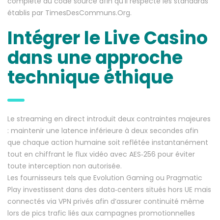
complète du code source afin qu’il respecte les standards
établis par TimesDesCommuns.Org.​
Intégrer le Live Casino
dans une approche
technique éthique
Le streaming en direct introduit deux contraintes majeures
: maintenir une latence inférieure à deux secondes afin
que chaque action humaine soit reflétée instantanément
tout en chiffrant le flux vidéo avec AES‑256 pour éviter
toute interception non autorisée.​
Les fournisseurs tels que Evolution Gaming ou Pragmatic
Play investissent dans des data‑centers situés hors UE mais
connectés via VPN privés afin d’assurer continuité même
lors de pics trafic liés aux campagnes promotionnelles