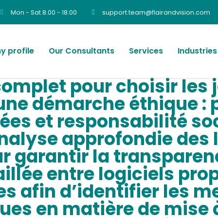
Mon - Sat 8.00 - 18.00
support.team@flairandvision.com
 profile
Our Consultants
Services
Industries
omplet pour choisir les 
 une démarche éthique : 
ées et responsabilité so
analyse approfondie des 
 garantir la transparen
lée entre logiciels prop
s afin d’identifier les m
ues en matière de mise à