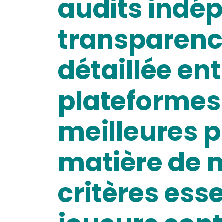
audits indép
transparenc
détaillée ent
plateformes t
meilleures 
matière de m
critères ess