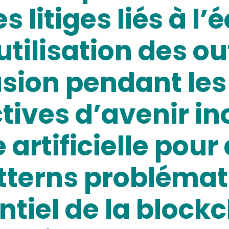
s litiges liés à l’
utilisation des ou
sion pendant les
ctives d’avenir in
e artificielle pou
atterns problémat
ntiel de la block