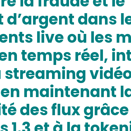
e la fraude et le
 d’argent dans l
nts live où les m
en temps réel, in
 streaming vidéo 
 en maintenant l
ité des flux grâc
s 1.3 et à la toke