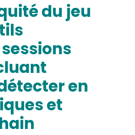
équité du jeu
tils
 sessions
cluant
r détecter en
iques et
chain