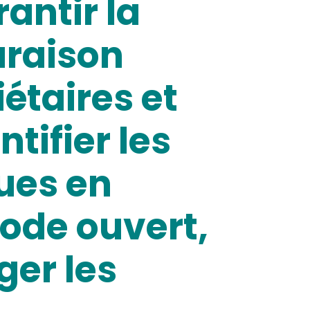
antir la
araison
iétaires et
tifier les
ues en
code ouvert,
ger les