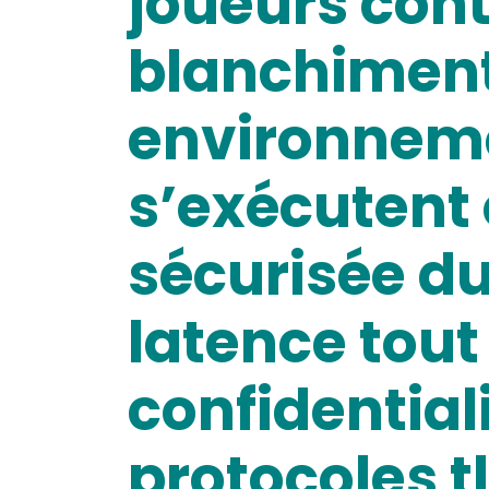
joueurs contr
blanchiment
environneme
s’exécutent 
sécurisée du
latence tout
confidential
protocoles tl