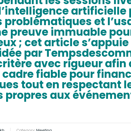
pendant les sessions liv
’intelligence artificiell
s problématiques et l’us
e preuve immuable pour
eux ; cet article s’appuie
lidée par Tempsdescom
itère avec rigueur afin d
adre fiable pour financ
ues tout en respectant l
s propres aux événement
kh
Category:
Meeting