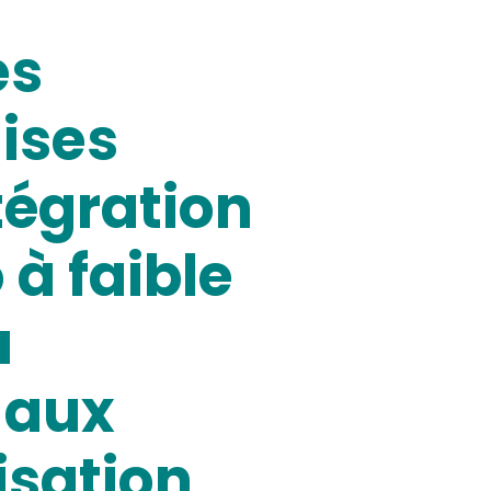
es
ises
tégration
à faible
a
e aux
nisation