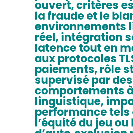
ouvert, critères e
la fraude et le b
environnements li
réel, intégration 
latence tout en ma
aux protocoles TLS
paiements, rôle s
supervisé par des 
comportements à r
linguistique, imp
performance tels q
l’équité du jeu ou 