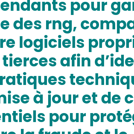
endants pour gar
e des rng, comp
re logiciels propr
ierces afin d’iden
pratiques techniq
ise à jour et de 
entiels pour proté