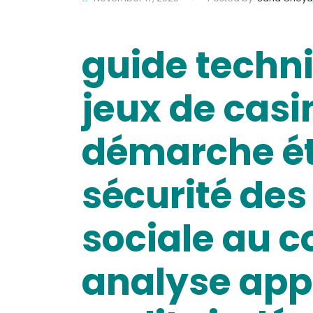
guide techni
jeux de casi
démarche éth
sécurité des
sociale au c
analyse appr