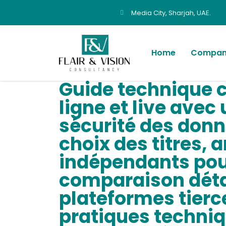
Media City, Sharjah, UAE.
Home
Company
Guide technique c
ligne et live avec
sécurité des donn
choix des titres, 
indépendants pour
comparaison détail
plateformes tierce
pratiques techniq