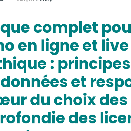
que complet pour
no en ligne et liv
ique : principes
 données et respo
œur du choix des t
ofondie des lice