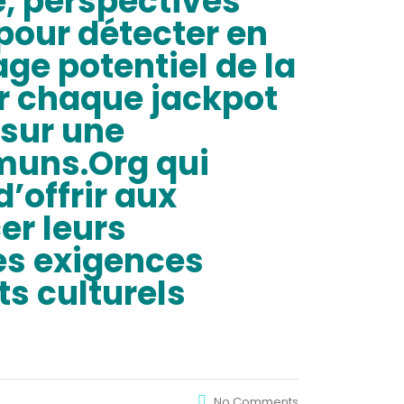
e, perspectives
e pour détecter en
age potentiel de la
 chaque jackpot
 sur une
muns.Org qui
’offrir aux
er leurs
es exigences
s culturels
No Comments