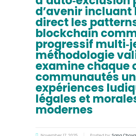
d’auto‑exclusion 
d’avenir incluant l
direct les pattern
blockchain comm
progressif multi‑j
méthodologie va
examine chaque cr
communautés un c
expériences ludiq
légales et morale
modernes
November 17, 2025
Posted by:
Sana Choya