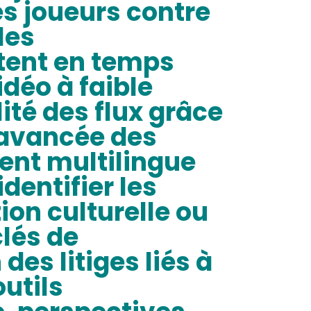
es joueurs contre
les
tent en temps
idéo à faible
ité des flux grâce
n avancée des
ient multilingue
dentifier les
on culturelle ou
clés de
des litiges liés à
outils