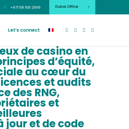
Dubai Office
+971 58 158 2666
Let’s connect
jeux de casino en
principes d’équité,
ciale au cœur du
licences et audits
ce des RNG,
riétaires et
eilleures
 jour et de code