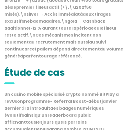
Bronze → +\u20ac\u00a05 crédit +100 tours gratuits
dèslepremier filleul actif (>\,\ u202f50
misés).\nsilver → Accès immédiatàdeux tirages
exclusifshebdomadaires.\ngold → Cashback
additionnel ‑12 % durant toute lapériodeoulefilleul
reste actif.\nCes mécanismes incitent non
seulementau recrutement mais aussiau suivi
continucarcel paliers dépend directementdu volume
générédparl’entourage référencé.
Étude de cas
Un casino mobile spécialisé crypto nommé BitPlay a
revUsonprogramme« Referral Boost»débutjanvier
dernier :il a introduitdes badges numériques
évolutifsainsiqu’un leaderboard public
affichanttouslesjours quels parrains
accumulaientleplusgrand nombre POINTS DE