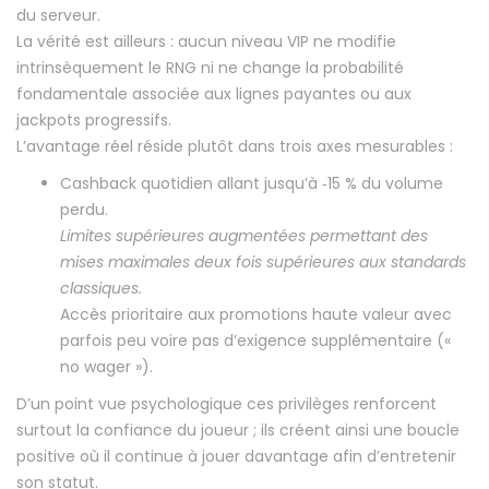
du serveur.
La vérité est ailleurs : aucun niveau VIP ne modifie
intrinsèquement le RNG ni ne change la probabilité
fondamentale associée aux lignes payantes ou aux
jackpots progressifs.
L’avantage réel réside plutôt dans trois axes mesurables :
Cashback quotidien allant jusqu’à ‑15 % du volume
perdu.
Limites supérieures augmentées permettant des
mises maximales deux fois supérieures aux standards
classiques.
Accès prioritaire aux promotions haute valeur avec
parfois peu voire pas d’exigence supplémentaire («
no wager »).
D’un point vue psychologique ces privilèges renforcent
surtout la confiance du joueur ; ils créent ainsi une boucle
positive où il continue à jouer davantage afin d’entretenir
son statut.