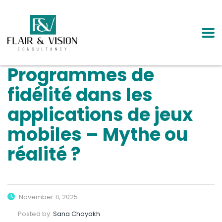
Programmes de
fidélité dans les
applications de jeux
mobiles – Mythe ou
réalité ?
November 11, 2025
Posted by:
Sana Choyakh