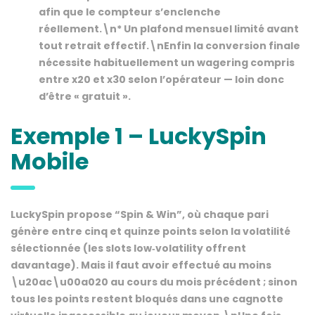
afin que le compteur s’enclenche
réellement.\n* Un plafond mensuel limité avant
tout retrait effectif.\nEnfin la conversion finale
nécessite habituellement un wagering compris
entre x20 et x30 selon l’opérateur — loin donc
d’être « gratuit ».
Exemple 1 – LuckySpin
Mobile
LuckySpin propose “Spin & Win”, où chaque pari
génère entre cinq et quinze points selon la volatilité
sélectionnée (les slots low‑volatility offrent
davantage). Mais il faut avoir effectué au moins
\u20ac\u00a020 au cours du mois précédent ; sinon
tous les points restent bloqués dans une cagnotte