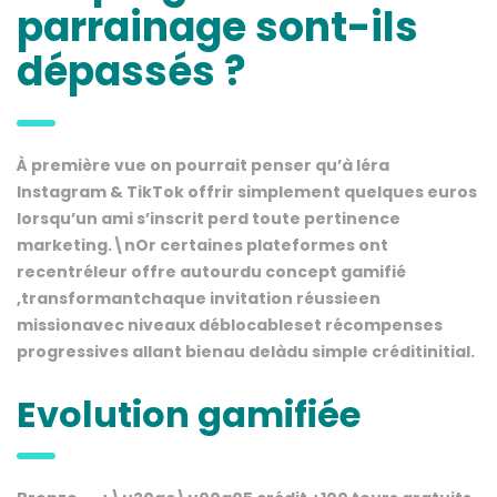
parrainage sont-ils
dépassés ?
À première vue on pourrait penser qu’à léra
Instagram & TikTok offrir simplement quelques euros
lorsqu’un ami s’inscrit perd toute pertinence
marketing.\nOr certaines plateformes ont
recentréleur offre autourdu concept gamifié
,transformantchaque invitation réussieen
missionavec niveaux déblocableset récompenses
progressives allant bienau delàdu simple créditinitial.
Evolution gamifiée