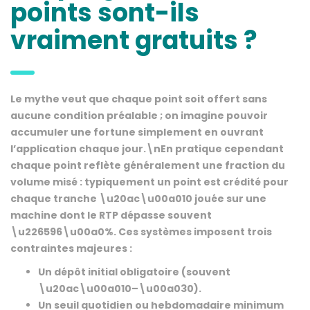
points sont-ils
vraiment gratuits ?
Le mythe veut que chaque point soit offert sans
aucune condition préalable ; on imagine pouvoir
accumuler une fortune simplement en ouvrant
l’application chaque jour.\nEn pratique cependant
chaque point reflète généralement une fraction du
volume misé : typiquement un point est crédité pour
chaque tranche \u20ac\u00a010 jouée sur une
machine dont le RTP dépasse souvent
\u226596\u00a0%. Ces systèmes imposent trois
contraintes majeures :
Un dépôt initial obligatoire (souvent
\u20ac\u00a010–\u00a030).
Un seuil quotidien ou hebdomadaire minimum