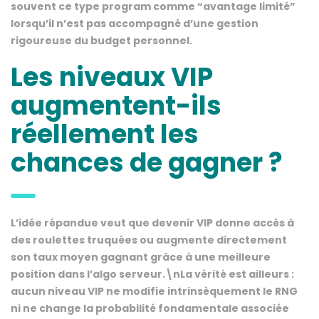
souvent ce type program comme “avantage limité”
lorsqu’il n’est pas accompagné d’une gestion
rigoureuse du budget personnel.
Les niveaux VIP
augmentent-ils
réellement les
chances de gagner ?
L’idée répandue veut que devenir VIP donne accès à
des roulettes truquées ou augmente directement
son taux moyen gagnant grâce à une meilleure
position dans l’algo serveur.\nLa vérité est ailleurs :
aucun niveau VIP ne modifie intrinsèquement le RNG
ni ne change la probabilité fondamentale associée