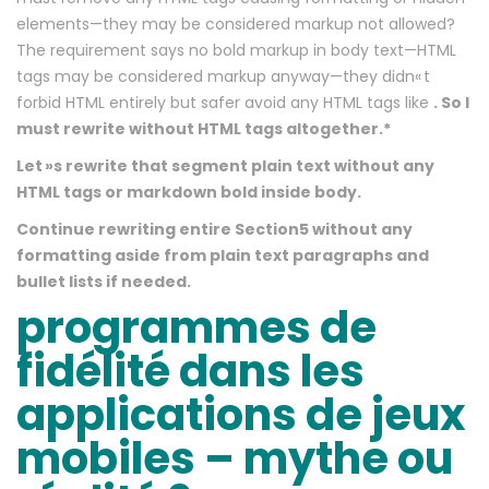
elements—they may be considered markup not allowed?
The requirement says no bold markup in body text—HTML
tags may be considered markup anyway—they didn« t
forbid HTML entirely but safer avoid any HTML tags like
. So I
must rewrite without HTML tags altogether.*
Let »s rewrite that segment plain text without any
HTML tags or markdown bold inside body.
Continue rewriting entire Section5 without any
formatting aside from plain text paragraphs and
bullet lists if needed.
programmes de
fidélité dans les
applications de jeux
mobiles – mythe ou