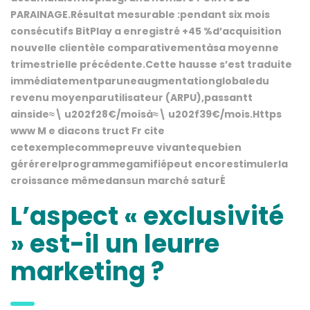
PARAINAGE.​Résultat mesurable :pendant six mois
consécutifs BitPlay a enregistré +45 %d’acquisition
nouvelle clientèle comparativementàsa moyenne
trimestrielle précédente.​Cette hausse s’est traduite
immédiatementparuneaugmentationglobaledu
revenu moyenparutilisateur (ARPU),passantt
ainside≈\ u202f28€/moisà≈\ u202f39€/mois.​Https
www M e diacons truct Fr cite
cetexemplecommepreuve vivantequebien
gérérerelprogrammegamifiépeut encorestimulerla
croissance mêmedansun marché saturÉ
L’aspect « exclusivité
» est-il un leurre
marketing ?