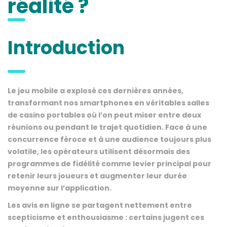
réalité ?
Introduction
Le jeu mobile a explosé ces dernières années,
transformant nos smartphones en véritables salles
de casino portables où l’on peut miser entre deux
réunions ou pendant le trajet quotidien. Face à une
concurrence féroce et à une audience toujours plus
volatile, les opérateurs utilisent désormais des
programmes de fidélité comme levier principal pour
retenir leurs joueurs et augmenter leur durée
moyenne sur l’application.
Les avis en ligne se partagent nettement entre
scepticisme et enthousiasme : certains jugent ces