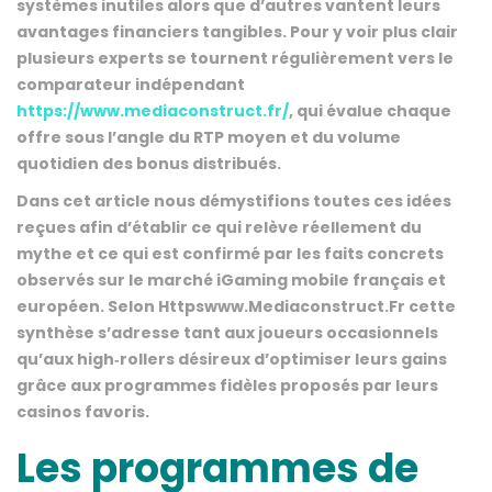
systèmes inutiles alors que d’autres vantent leurs
avantages financiers tangibles. Pour y voir plus clair
plusieurs experts se tournent régulièrement vers le
comparateur indépendant
https://www.mediaconstruct.fr/
, qui évalue chaque
offre sous l’angle du RTP moyen et du volume
quotidien des bonus distribués.
Dans cet article nous démystifions toutes ces idées
reçues afin d’établir ce qui relève réellement du
mythe et ce qui est confirmé par les faits concrets
observés sur le marché iGaming mobile français et
européen. Selon Httpswww.Mediaconstruct.Fr cette
synthèse s’adresse tant aux joueurs occasionnels
qu’aux high‑rollers désireux d’optimiser leurs gains
grâce aux programmes fidèles proposés par leurs
casinos favoris.
Les programmes de