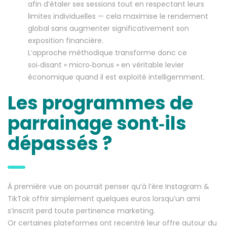
afin d’étaler ses sessions tout en respectant leurs
limites individuelles — cela maximise le rendement
global sans augmenter significativement son
exposition financière.
L’approche méthodique transforme donc ce
soi‑disant « micro‑bonus » en véritable levier
économique quand il est exploité intelligemment.
Les programmes de
parrainage sont‑ils
dépassés ?
À première vue on pourrait penser qu’à l’ère Instagram &
TikTok offrir simplement quelques euros lorsqu’un ami
s’inscrit perd toute pertinence marketing.
Or certaines plateformes ont recentré leur offre autour du