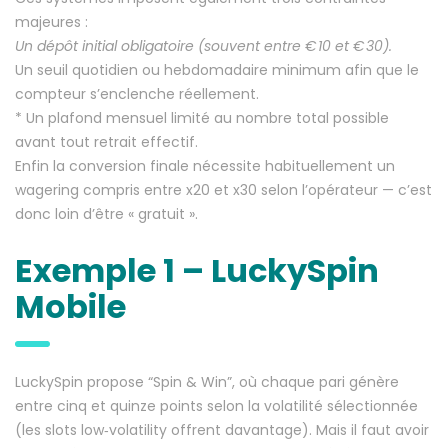
majeures :
Un dépôt initial obligatoire (souvent entre € 10 et € 30).
Un seuil quotidien ou hebdomadaire minimum afin que le
compteur s’enclenche réellement.
* Un plafond mensuel limité au nombre total possible
avant tout retrait effectif.
Enfin la conversion finale nécessite habituellement un
wagering compris entre x20 et x30 selon l’opérateur — c’est
donc loin d’être « gratuit ».
Exemple 1 – LuckySpin
Mobile
LuckySpin propose “Spin & Win”, où chaque pari génère
entre cinq et quinze points selon la volatilité sélectionnée
(les slots low‑volatility offrent davantage). Mais il faut avoir