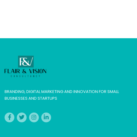
BRANDING, DIGITAL MARKETING AND INNOVATION FOR SMALL
BUSINESSES AND STARTUPS