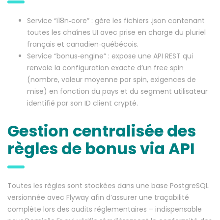
Service “i18n‑core” : gère les fichiers .json contenant
toutes les chaînes UI avec prise en charge du pluriel
français et canadien‑québécois.
Service “bonus‑engine” : expose une API REST qui
renvoie la configuration exacte d’un free spin
(nombre, valeur moyenne par spin, exigences de
mise) en fonction du pays et du segment utilisateur
identifié par son ID client crypté.
Gestion centralisée des
règles de bonus via API
Toutes les règles sont stockées dans une base PostgreSQL
versionnée avec Flyway afin d’assurer une traçabilité
complète lors des audits réglementaires – indispensable