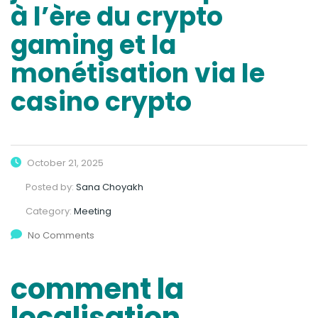
à l’ère du crypto
gaming et la
monétisation via le
casino crypto
October 21, 2025
Posted by:
Sana Choyakh
Category:
Meeting
No Comments
comment la
localisation