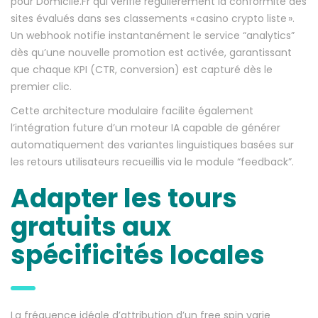
pour Domicile.Fr qui vérifie régulièrement la conformité des
sites évalués dans ses classements « casino crypto liste ».
Un webhook notifie instantanément le service “analytics”
dès qu’une nouvelle promotion est activée, garantissant
que chaque KPI (CTR, conversion) est capturé dès le
premier clic.
Cette architecture modulaire facilite également
l’intégration future d’un moteur IA capable de générer
automatiquement des variantes linguistiques basées sur
les retours utilisateurs recueillis via le module “feedback”.
Adapter les tours
gratuits aux
spécificités locales
La fréquence idéale d’attribution d’un free spin varie