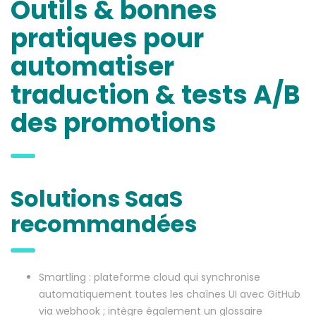
Outils & bonnes
pratiques pour
automatiser
traduction & tests A/B
des promotions
Solutions SaaS
recommandées
Smartling : plateforme cloud qui synchronise
automatiquement toutes les chaînes UI avec GitHub
via webhook ; intègre également un glossaire