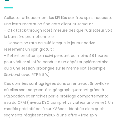
Collecter efficacement les KPI liés aux free spins nécessite
une instrumentation fine côté client et serveur :
– CTR (click‑through rate) mesuré dès que l’utilisateur voit
la bannière promotionnelle ;
– Conversion rate calculé lorsque le joueur active
réellement un spin gratuit ;
– Retention after spin suivi pendant au moins 48 heures
pour vérifier si l’offre conduit à un dépôt supplémentaire
ou à une session prolongée sur le même slot (exemple :
Starburst
avec RTP 96 %).
Ces données sont agrégées dans un entrepôt Snowflake
où elles sont segmentées géographiquement grâce à
IP2Location et enrichies par le profilage comportemental
issu du CRM (niveau KYC complet vs visiteur anonyme). Un
modèle prédictif basé sur XGBoost identifie alors quels
segments réagissent mieux à une offre « free spin +