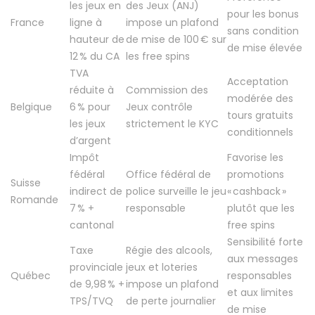
les jeux en
des Jeux (ANJ)
pour les bonus
France
ligne à
impose un plafond
sans condition
hauteur de
de mise de 100 € sur
de mise élevée
12 % du CA
les free spins
TVA
Acceptation
réduite à
Commission des
modérée des
Belgique
6 % pour
Jeux contrôle
tours gratuits
les jeux
strictement le KYC
conditionnels
d’argent
Impôt
Favorise les
fédéral
Office fédéral de
promotions
Suisse
indirect de
police surveille le jeu
« cashback »
Romande
7 % +
responsable
plutôt que les
cantonal
free spins
Sensibilité forte
Taxe
Régie des alcools,
aux messages
provinciale
jeux et loteries
Québec
responsables
de 9,98 % +
impose un plafond
et aux limites
TPS/TVQ
de perte journalier
de mise