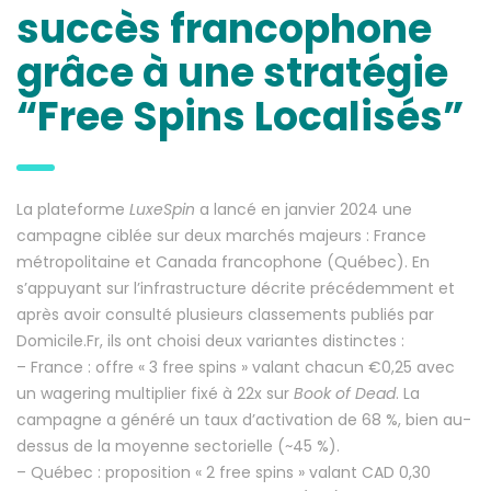
succès francophone
grâce à une stratégie
“Free Spins Localisés”
La plateforme
LuxeSpin
a lancé en janvier 2024 une
campagne ciblée sur deux marchés majeurs : France
métropolitaine et Canada francophone (Québec). En
s’appuyant sur l’infrastructure décrite précédemment et
après avoir consulté plusieurs classements publiés par
Domicile.Fr, ils ont choisi deux variantes distinctes :
– France : offre « 3 free spins » valant chacun €0,25 avec
un wagering multiplier fixé à 22x sur
Book of Dead
. La
campagne a généré un taux d’activation de 68 %, bien au-
dessus de la moyenne sectorielle (~45 %).
– Québec : proposition « 2 free spins » valant CAD 0,30