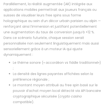
Parallèlement, la réalité augmentée (AR) intégrée aux
applications mobiles permettrait aux joueurs français ou
suisses de visualiser leurs free spins sous forme
holographique au sein d’un décor urbain parisien ou alpin —
renforçant ainsi l’immersion et justifiant potentiellement
une augmentation du taux de conversion jusqu’à +12 %.
Dans ce scénario futuriste, chaque session serait
personnalisée non seulement linguistiquement mais aussi
sensoriellement grâce à un moteur IA qui ajuste
dynamiquement :
Le thème sonore (« accordéon vs fiddle traditionnel»)
;
La densité des lignes payantes affichées selon la
préférence régionale ;
Le montant moyen attribué au free spin basé sur le
pouvoir d’achat moyen local détecté via API bancaire
cryptographique sécurisée (
crypto casino
compatible).