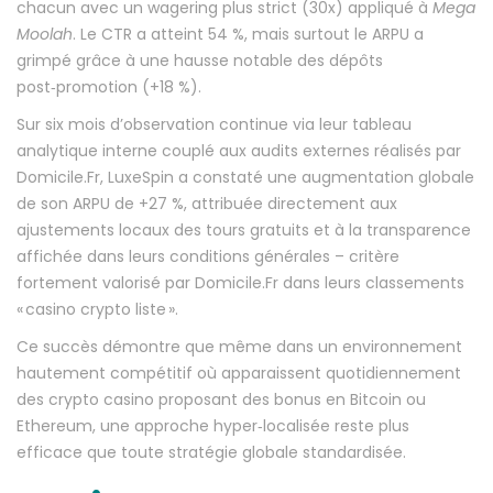
chacun avec un wagering plus strict (30x) appliqué à
Mega
Moolah
. Le CTR a atteint 54 %, mais surtout le ARPU a
grimpé grâce à une hausse notable des dépôts
post‑promotion (+18 %).
Sur six mois d’observation continue via leur tableau
analytique interne couplé aux audits externes réalisés par
Domicile.Fr, LuxeSpin a constaté une augmentation globale
de son ARPU de +27 %, attribuée directement aux
ajustements locaux des tours gratuits et à la transparence
affichée dans leurs conditions générales – critère
fortement valorisé par Domicile.Fr dans leurs classements
« casino crypto liste ».
Ce succès démontre que même dans un environnement
hautement compétitif où apparaissent quotidiennement
des crypto casino proposant des bonus en Bitcoin ou
Ethereum, une approche hyper‑localisée reste plus
efficace que toute stratégie globale standardisée.