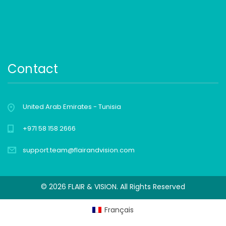
Contact
United Arab Emirates - Tunisia
+971 58 158 2666
support.team@flairandvision.com
© 2026 FLAIR & VISION. All Rights Reserved
Français