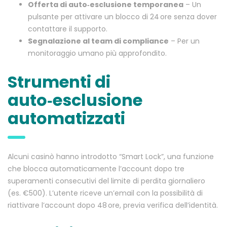
Offerta di auto‑esclusione temporanea
– Un
pulsante per attivare un blocco di 24 ore senza dover
contattare il supporto.
Segnalazione al team di compliance
– Per un
monitoraggio umano più approfondito.
Strumenti di
auto‑esclusione
automatizzati
Alcuni casinò hanno introdotto “Smart Lock”, una funzione
che blocca automaticamente l’account dopo tre
superamenti consecutivi del limite di perdita giornaliero
(es. €500). L’utente riceve un’email con la possibilità di
riattivare l’account dopo 48 ore, previa verifica dell’identità.