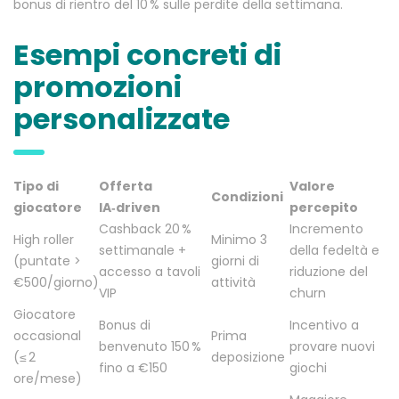
bonus di rientro del 10 % sulle perdite della settimana.
Esempi concreti di
promozioni
personalizzate
Tipo di
Offerta
Valore
Condizioni
giocatore
IA‑driven
percepito
Cashback 20 %
Incremento
High roller
Minimo 3
settimanale +
della fedeltà e
(puntate >
giorni di
accesso a tavoli
riduzione del
€500/giorno)
attività
VIP
churn
Giocatore
Bonus di
Incentivo a
occasional
Prima
benvenuto 150 %
provare nuovi
(≤ 2
deposizione
fino a €150
giochi
ore/mese)