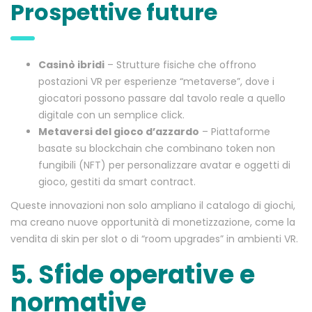
Prospettive future
Casinò ibridi
– Strutture fisiche che offrono
postazioni VR per esperienze “metaverse”, dove i
giocatori possono passare dal tavolo reale a quello
digitale con un semplice click.
Metaversi del gioco d’azzardo
– Piattaforme
basate su blockchain che combinano token non
fungibili (NFT) per personalizzare avatar e oggetti di
gioco, gestiti da smart contract.
Queste innovazioni non solo ampliano il catalogo di giochi,
ma creano nuove opportunità di monetizzazione, come la
vendita di skin per slot o di “room upgrades” in ambienti VR.
5. Sfide operative e
normative