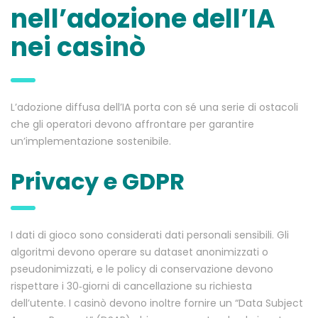
nell’adozione dell’IA
nei casinò
L’adozione diffusa dell’IA porta con sé una serie di ostacoli
che gli operatori devono affrontare per garantire
un’implementazione sostenibile.
Privacy e GDPR
I dati di gioco sono considerati dati personali sensibili. Gli
algoritmi devono operare su dataset anonimizzati o
pseudonimizzati, e le policy di conservazione devono
rispettare i 30‑giorni di cancellazione su richiesta
dell’utente. I casinò devono inoltre fornire un “Data Subject