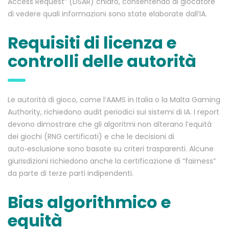
Access Request” (DSAR) chiaro, consentendo al giocatore
di vedere quali informazioni sono state elaborate dall’IA.
Requisiti di licenza e
controlli delle autorità
Le autorità di gioco, come l’AAMS in Italia o la Malta Gaming
Authority, richiedono audit periodici sui sistemi di IA. I report
devono dimostrare che gli algoritmi non alterano l’equità
dei giochi (RNG certificati) e che le decisioni di
auto‑esclusione sono basate su criteri trasparenti. Alcune
giurisdizioni richiedono anche la certificazione di “fairness”
da parte di terze parti indipendenti.
Bias algorithmico e
equità