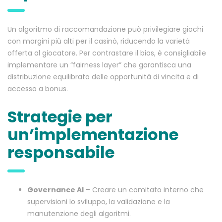
Un algoritmo di raccomandazione può privilegiare giochi
con margini più alti per il casinò, riducendo la varietà
offerta al giocatore. Per contrastare il bias, è consigliabile
implementare un “fairness layer” che garantisca una
distribuzione equilibrata delle opportunità di vincita e di
accesso a bonus.
Strategie per
un’implementazione
responsabile
Governance AI
– Creare un comitato interno che
supervisioni lo sviluppo, la validazione e la
manutenzione degli algoritmi.