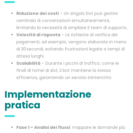
Riduzione dei costi
– Un singolo bot può gestire
centinaia di conversazioni simultaneamente,
limitando la necessità di ampliare il team di supporto.
Velocità di risposta
– Le richieste di verifica dei
pagamenti, ad esempio, vengono elaborate in meno
di 30 secondi, evitando frustrazioni legate a tempi di
attesa lunghi.
Scalabilità
– Durante i picchi di traffico, come le
finali di tornei di slot, il bot mantiene la stessa
efficienza, garantendo un servizio ininterrotto.
Implementazione
pratica
Fase 1 – Analisi dei flussi
: mappare le domande più