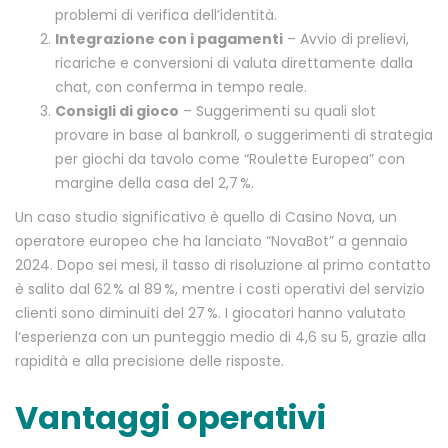
problemi di verifica dell’identità.
Integrazione con i pagamenti
– Avvio di prelievi,
ricariche e conversioni di valuta direttamente dalla
chat, con conferma in tempo reale.
Consigli di gioco
– Suggerimenti su quali slot
provare in base al bankroll, o suggerimenti di strategia
per giochi da tavolo come “Roulette Europea” con
margine della casa del 2,7 %.
Un caso studio significativo è quello di Casino Nova, un
operatore europeo che ha lanciato “NovaBot” a gennaio
2024. Dopo sei mesi, il tasso di risoluzione al primo contatto
è salito dal 62 % al 89 %, mentre i costi operativi del servizio
clienti sono diminuiti del 27 %. I giocatori hanno valutato
l’esperienza con un punteggio medio di 4,6 su 5, grazie alla
rapidità e alla precisione delle risposte.
Vantaggi operativi