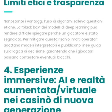
Limiti etici e trasparenza
Nonostante i vantaggi, l’uso di algoritmi solleva questioni
etiche. La “black box” dei modelli di deep learning può
rendere difficile spiegare perché un giocatore è stato
segnalato. Per mitigare questo rischio, molti operatori
adottano modelli interpretabili e pubblicano linee guida
sulla logica di decisione, garantendo che i giocatori
possano contestare eventuali blocchi.
4. Esperienze
immersive: AI e realtà
aumentata/virtuale
nei casinò di nuova
generazione