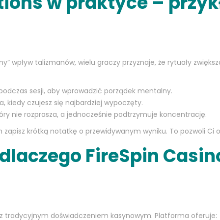
itions w praktyce – prz
wpływ talizmanów, wielu graczy przyznaje, że rytuały zwiększa
 podczas sesji, aby wprowadzić porządek mentalny.
a, kiedy czujesz się najbardziej wypoczęty.
tóry nie rozprasza, a jednocześnie podtrzymuje koncentrację.
apisz krótką notatkę o przewidywanym wyniku. To pozwoli Ci 
laczego FireSpin Casino
 z tradycyjnym doświadczeniem kasynowym. Platforma oferuje: