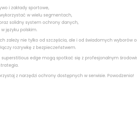
ywo i zakłady sportowe,
 wykorzystać w wielu segmentach,
 oraz solidny system ochrony danych,
 w języku polskim.
 zależy nie tylko od szczęścia, ale i od świadomych wyborów o
łączy rozrywkę z bezpieczeństwem.
i superstitious edge mogą spotkać się z profesjonalnym środowiski
trategia.
 korzystaj z narzędzi ochrony dostępnych w serwisie. Powodzenia!