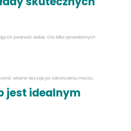
ykłady skutecznych
ją ich pewność siebie. Oto kilka sprawdzonych
ocenić własne decyzje po zakończeniu meczu.
 jest idealnym