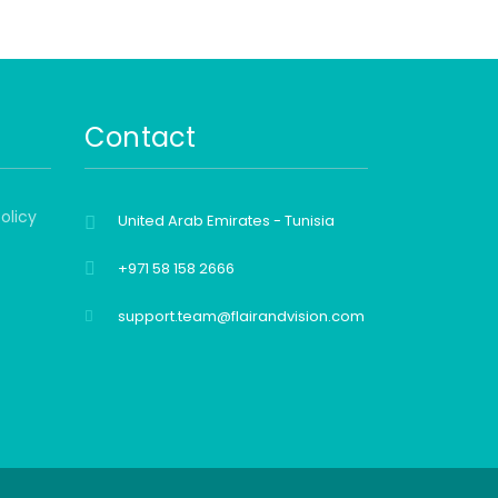
Contact
olicy
United Arab Emirates - Tunisia
+971 58 158 2666
support.team@flairandvision.com