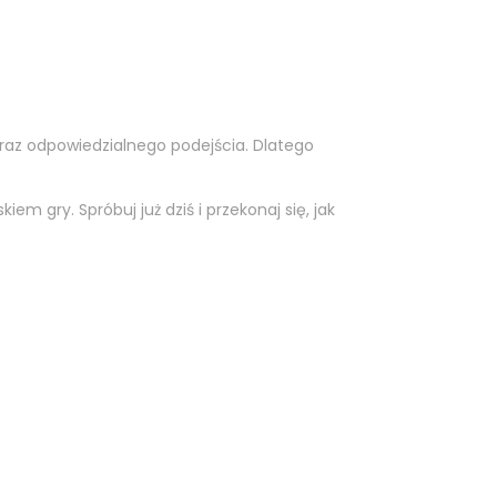
raz odpowiedzialnego podejścia. Dlatego
em gry. Spróbuj już dziś i przekonaj się, jak