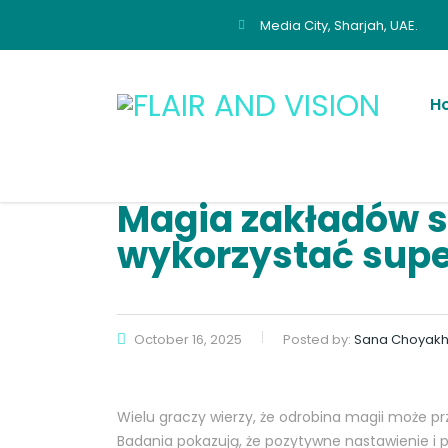
Media City, Sharjah, UAE.
H
Magia zakładów s
wykorzystać super
October 16, 2025
Posted by:
Sana Choyak
Wielu graczy wierzy, że odrobina magii może pr
Badania pokazują, że pozytywne nastawienie i 