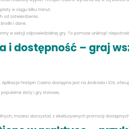
płaty w ciągu kilku minut.
h od zatwierdzenia.
środki i dane.
ienny w sekcji odpowiedzialnej gry. To pomoże uniknąć niepotrz
 i dostępność – graj ws
Aplikacja FireSpin Casino dostępna jest na Androida i iOS, oferu
opularne sloty i gry stołowe,
nych, możesz skorzystać z ekskluzywnych promocji dostępnych t