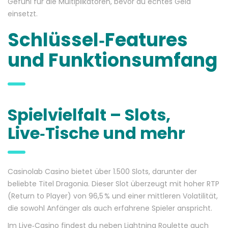
Gefühl für die Multiplikatoren, bevor du echtes Geld
einsetzt.
Schlüssel‑Features
und Funktionsumfang
Spielvielfalt – Slots,
Live‑Tische und mehr
Casinolab Casino bietet über 1.500 Slots, darunter der
beliebte Titel Dragonia. Dieser Slot überzeugt mit hoher RTP
(Return to Player) von 96,5 % und einer mittleren Volatilität,
die sowohl Anfänger als auch erfahrene Spieler anspricht.
Im Live‑Casino findest du neben Lightning Roulette auch