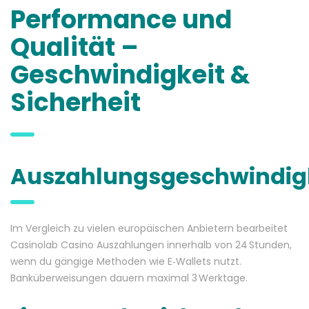
Performance und
Qualität –
Geschwindigkeit &
Sicherheit
Auszahlungsgeschwindig
Im Vergleich zu vielen europäischen Anbietern bearbeitet
Casinolab Casino Auszahlungen innerhalb von 24 Stunden,
wenn du gängige Methoden wie E‑Wallets nutzt.
Banküberweisungen dauern maximal 3 Werktage.