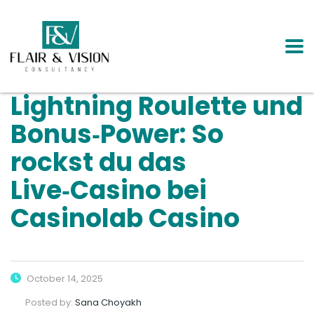
Lightning Roulette und
Bonus‑Power: So
rockst du das
Live‑Casino bei
Casinolab Casino
October 14, 2025
Posted by:
Sana Choyakh