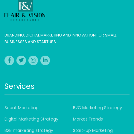
BRANDING, DIGITAL MARKETING AND INNOVATION FOR SMALL
BUSINESSES AND STARTUPS
Services
Scent Marketing
B2C Marketing Strategy
Digital Marketing Strategy
Market Trends
B2B marketing strategy
Start-up Marketing