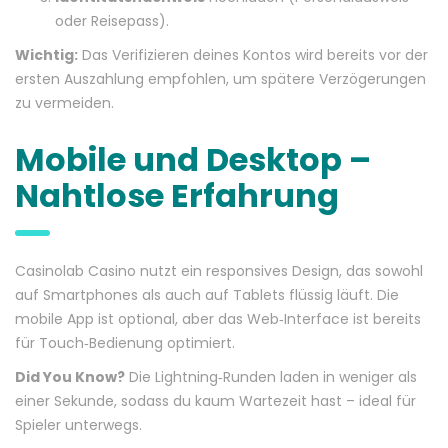
oder Reisepass).
Wichtig:
Das Verifizieren deines Kontos wird bereits vor der
ersten Auszahlung empfohlen, um spätere Verzögerungen
zu vermeiden.
Mobile und Desktop –
Nahtlose Erfahrung
Casinolab Casino nutzt ein responsives Design, das sowohl
auf Smartphones als auch auf Tablets flüssig läuft. Die
mobile App ist optional, aber das Web‑Interface ist bereits
für Touch‑Bedienung optimiert.
Did You Know?
Die Lightning‑Runden laden in weniger als
einer Sekunde, sodass du kaum Wartezeit hast – ideal für
Spieler unterwegs.