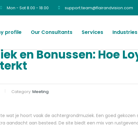
Mon - Sat 8.00 - 18.00
support.team@flairandvision.com
 profile
Our Consultants
Services
Industries
iek en Bonussen: Hoe Lo
terkt
Category:
Meeting
ste wat je hoort vaak de achtergrondmuziek. Een goed gekozen so
 extra aandacht aan besteed. De site biedt een mix van rustgev