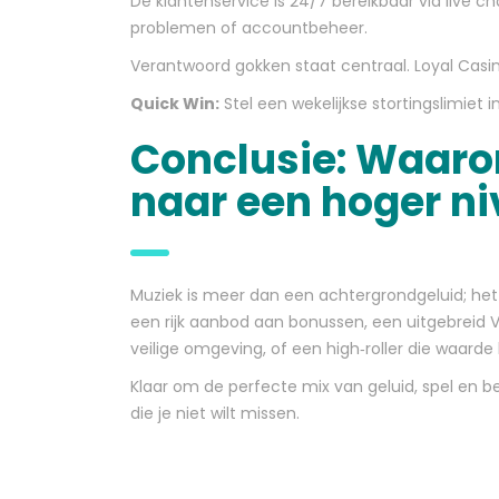
De klantenservice is 24/7 bereikbaar via live
problemen of accountbeheer.
Verantwoord gokken staat centraal. Loyal Casino 
Quick Win:
Stel een wekelijkse stortingslimiet i
Conclusie: Waaro
naar een hoger ni
Muziek is meer dan een achtergrondgeluid; het 
een rijk aanbod aan bonussen, een uitgebreid V
veilige omgeving, of een high‑roller die waarde
Klaar om de perfecte mix van geluid, spel en 
die je niet wilt missen.