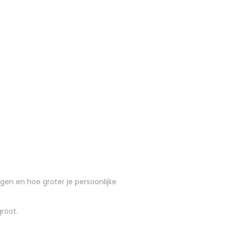
gen en hoe groter je persoonlijke
root.