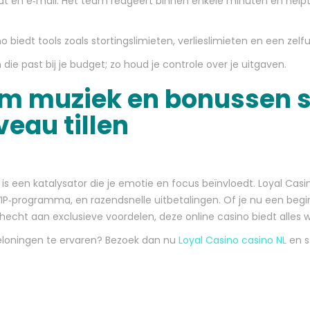
 chat en e‑mail. Het team reageert binnen enkele minuten en hel
biedt tools zoals stortingslimieten, verlieslimieten en een zelfui
n die past bij je budget; zo houd je controle over je uitgaven.
m muziek en bonussen 
veau tillen
is een katalysator die je emotie en focus beïnvloedt. Loyal Ca
IP‑programma, en razendsnelle uitbetalingen. Of je nu een begi
 hecht aan exclusieve voordelen, deze online casino biedt alles w
beloningen te ervaren? Bezoek dan nu
Loyal Casino casino NL
en s