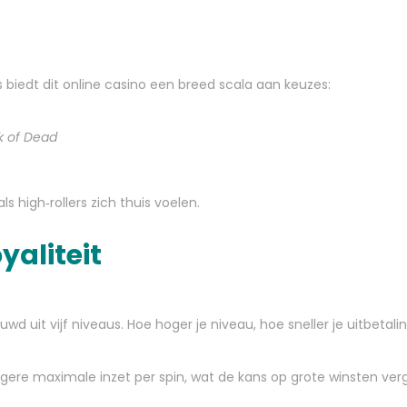
 biedt dit online casino een breed scala aan keuzes:
k of Dead
ls high‑rollers zich thuis voelen.
aliteit
 uit vijf niveaus. Hoe hoger je niveau, hoe sneller je uitbetalin
gere maximale inzet per spin, wat de kans op grote winsten verg