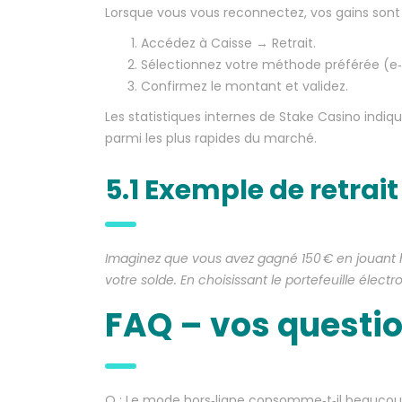
Lorsque vous vous reconnectez, vos gains sont a
Accédez à Caisse → Retrait.
Sélectionnez votre méthode préférée (e‑w
Confirmez le montant et validez.
Les statistiques internes de Stake Casino indiqu
parmi les plus rapides du marché.
5.1 Exemple de retrait
Imaginez que vous avez gagné 150 € en jouant 
votre solde. En choisissant le portefeuille électr
FAQ – vos questi
Q : Le mode hors‑ligne consomme‑t‑il beaucou