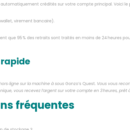
utomatiquement crédités sur votre compte principal. Voici le pr
allet, virement bancaire).
ent que 95 % des retraits sont traités en moins de 24 heures pour
 rapide
hors‑ligne sur la machine à sous
Gonzo’s Quest
. Vous vous reco
onique, vous recevez l’argent sur votre compte en 3 heures, prêt à ê
ons fréquentes
p de stockage ?