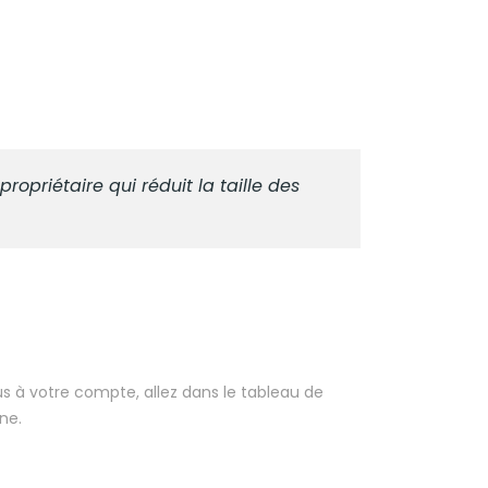
opriétaire qui réduit la taille des
s à votre compte, allez dans le tableau de
ne.