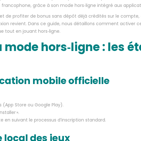
ciel francophone, grâce à son mode hors‑ligne intégré aux applica
rmet de profiter de bonus sans dépôt déjà crédités sur le compte, 
xion revient. Dans ce guide, nous détaillons comment activer cet
tout en jouant hors‑ligne.
u mode hors‑ligne : les é
ication mobile officielle
s (App Store ou Google Play).
staller ».
e en suivant le processus d’inscription standard.
e local des jeux