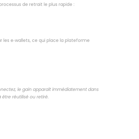
ocessus de retrait le plus rapide :
 les e‑wallets, ce qui place la plateforme
nnectez, le gain apparaît immédiatement dans
tre réutilisé ou retiré.