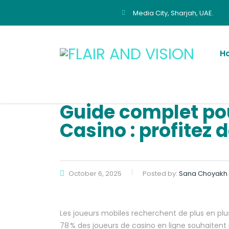
Media City, Sharjah, UAE.
H
Guide complet pou
Casino : profitez
October 6, 2025
Posted by:
Sana Choyakh
Les joueurs mobiles recherchent de plus en plus
78 % des joueurs de casino en ligne souhaiten