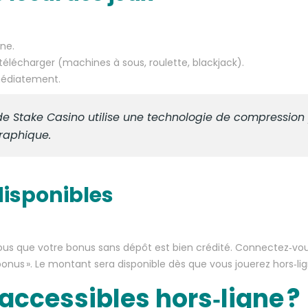
ne.
télécharger (machines à sous, roulette, blackjack).
médiatement.
e Stake Casino utilise une technologie de compression pr
graphique.
 disponibles
ous que votre bonus sans dépôt est bien crédité. Connectez‑vou
bonus ». Le montant sera disponible dès que vous jouerez hors‑lig
 accessibles hors‑ligne ?