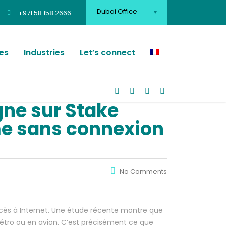
Dubai Office
+971 58 158 2666
es
Industries
Let’s connect
gne sur Stake
ême sans connexion
No Comments
 accès à Internet. Une étude récente montre que
métro ou en avion. C’est précisément ce que