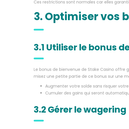
Ces restrictions sont normales car elles garanti
3. Optimiser vos 
3.1 Utiliser le bonus 
Le bonus de bienvenue de Stake Casino offre g
misez une petite partie de ce bonus sur une mach
Augmenter votre solde sans risquer votre
Cumuler des gains qui seront automatiqu
3.2 Gérer le wagering