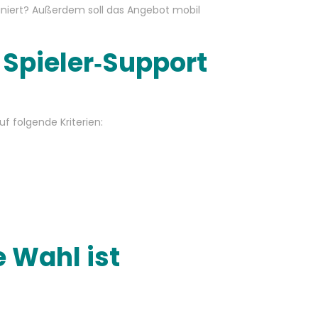
iniert? Außerdem soll das Angebot mobil
Spieler‑Support
f folgende Kriterien:
 Wahl ist