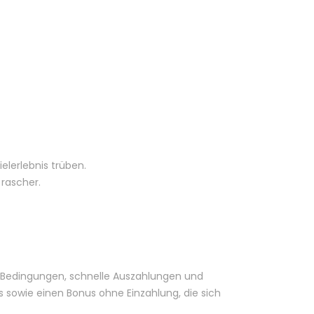
lerlebnis trüben.
 rascher.
re Bedingungen, schnelle Auszahlungen und
 sowie einen Bonus ohne Einzahlung, die sich