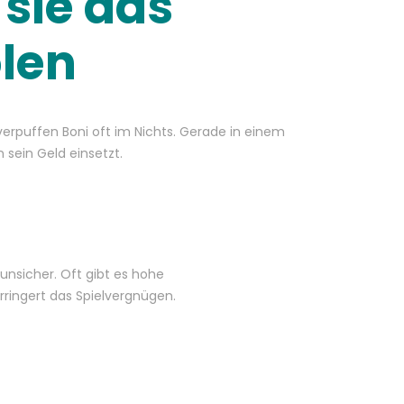
 sie das
len
 verpuffen Boni oft im Nichts. Gerade in einem
 sein Geld einsetzt.
nsicher. Oft gibt es hohe
ringert das Spielvergnügen.