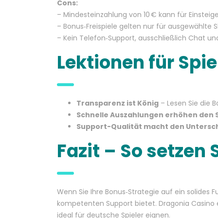
Cons:
– Mindesteinzahlung von 10 € kann für Einsteig
– Bonus‑Freispiele gelten nur für ausgewählte S
– Kein Telefon‑Support, ausschließlich Chat und
Lektionen für Spie
Transparenz ist König
– Lesen Sie die 
Schnelle Auszahlungen erhöhen den 
Support-Qualität macht den Untersc
Fazit – So setzen 
Wenn Sie Ihre Bonus‑Strategie auf ein solides 
kompetenten Support bietet. Dragonia Casino e
ideal für deutsche Spieler eignen.