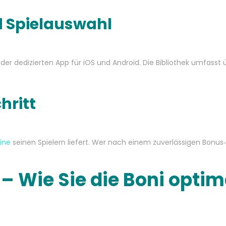
d Spielauswahl
 der dedizierten App für iOS und Android. Die Bibliothek umfasst 
hritt
ine
seinen Spielern liefert. Wer nach einem zuverlässigen Bonu
 Wie Sie die Boni optim