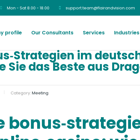
Mon - Sat 8.00 - 18.00
support.team@flairandvision.com
 profile
Our Consultants
Services
Industries
us‑Strategien im deutsc
e Sie das Beste aus Dra
Category:
Meeting
e bonus‑strategi