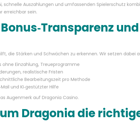
oni, schnelle Auszahlungen und umfassenden Spielerschutz komb
 erreichbar sein.
f Bonus‑Transparenz und 
hilft, die Stärken und Schwächen zu erkennen. Wir setzen dabei au
s ohne Einzahlung, Treueprogramme
erungen, realistische Fristen
chnittliche Bearbeitungszeit pro Methode
Mail und KI‑gestützter Hilfe
 das Augenmerk auf Dragonia Casino.
m Dragonia die richtige