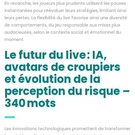
En revanche, les joueurs plus prudents utilisent les pauses
instantanées pour réévaluer leurs stratégies, limitant ainsi
leurs pertes. La flexibilité du live favorise ainsi une diversité
de comportements, du jeu responsable aux mises plus
audacieuses, selon le contexte social et émotionnel du
moment.
Le futur du live : IA,
avatars de croupiers
et évolution de la
perception du risque –
340 mots
Les innovations technologiques promettent de transformer