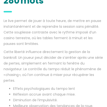
280 mots
Le live permet de jouer à toute heure, de mettre en pause
instantanément et de reprendre la session sans pénalité.
Cette souplesse contraste avec le rythme imposé d’un
casino terrestre, où les tables ferment à minuit et les
pauses sont limitées.
Cette liberté influence directement la gestion de la
bankroll. Un joueur peut décider de s’arrêter après une série
de pertes, simplement en fermant la fenêtre du
navigateur. Le contrôle du tempo réduit le phénomène de
« chasing », où l’on continue à miser pour récupérer les
pertes.
Effets psychologiques du tempo lent
Réflexion accrue avant chaque mise.
Diminution de l’impulsivité.
Meilleure observation des tendances de la roue.