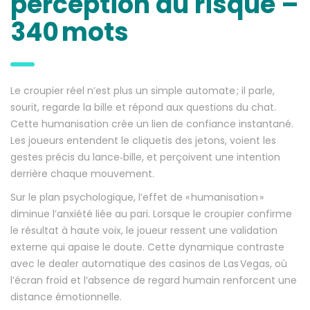
perception du risque –
340 mots
Le croupier réel n’est plus un simple automate ; il parle,
sourit, regarde la bille et répond aux questions du chat.
Cette humanisation crée un lien de confiance instantané.
Les joueurs entendent le cliquetis des jetons, voient les
gestes précis du lance‑bille, et perçoivent une intention
derrière chaque mouvement.
Sur le plan psychologique, l’effet de « humanisation »
diminue l’anxiété liée au pari. Lorsque le croupier confirme
le résultat à haute voix, le joueur ressent une validation
externe qui apaise le doute. Cette dynamique contraste
avec le dealer automatique des casinos de Las Vegas, où
l’écran froid et l’absence de regard humain renforcent une
distance émotionnelle.