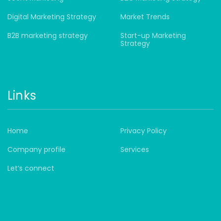
Digital Marketing Strategy
Market Trends
B2B marketing strategy
Start-up Marketing
Strategy
Links
Home
Privacy Policy
Company profile
Services
Let’s connect