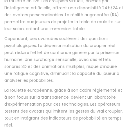
la roulette en live. Les croupiers virtuels, animés par
l’intelligence artificielle, offrent une disponibilité 24 h/24 et
des avatars personnalisables. La réalité augmentée (RA)
permettra aux joueurs de projeter la table de roulette sur
leur salon, créant une immersion totale.
Cependant, ces avancées soulèvent des questions
psychologiques. La dépersonnalisation du croupier réel
peut réduire l’effet de confiance généré par la présence
humaine. Une surcharge sensorielle, avec des effets
sonores 3D et des animations multiples, risque d’induire
une fatigue cognitive, diminuant la capacité du joueur à
analyser les probabilités.
La roulette européenne, grâce à son cadre réglementé et
à son focus sur la transparence, devient un laboratoire
d’expérimentation pour ces technologies. Les opérateurs
testent des avatars qui imitent les gestes du vrai croupier,
tout en intégrant des indicateurs de probabilité en temps
réel.