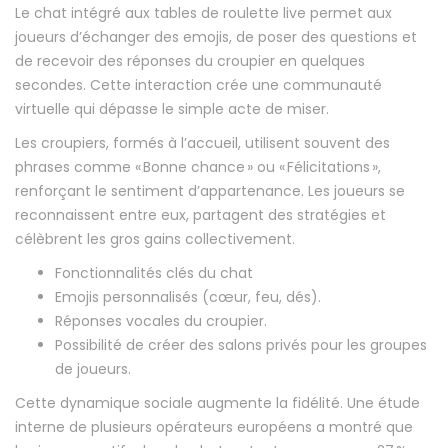
Le chat intégré aux tables de roulette live permet aux
joueurs d’échanger des emojis, de poser des questions et
de recevoir des réponses du croupier en quelques
secondes. Cette interaction crée une communauté
virtuelle qui dépasse le simple acte de miser.
Les croupiers, formés à l’accueil, utilisent souvent des
phrases comme « Bonne chance » ou « Félicitations »,
renforçant le sentiment d’appartenance. Les joueurs se
reconnaissent entre eux, partagent des stratégies et
célèbrent les gros gains collectivement.
Fonctionnalités clés du chat
Emojis personnalisés (cœur, feu, dés).
Réponses vocales du croupier.
Possibilité de créer des salons privés pour les groupes
de joueurs.
Cette dynamique sociale augmente la fidélité. Une étude
interne de plusieurs opérateurs européens a montré que