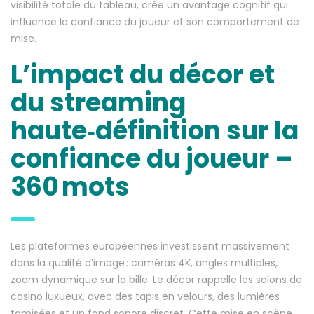
visibilité totale du tableau, crée un avantage cognitif qui
influence la confiance du joueur et son comportement de
mise.
L’impact du décor et
du streaming
haute‑définition sur la
confiance du joueur –
360 mots
Les plateformes européennes investissent massivement
dans la qualité d’image : caméras 4K, angles multiples,
zoom dynamique sur la bille. Le décor rappelle les salons de
casino luxueux, avec des tapis en velours, des lumières
tamisées et un fond sonore discret. Cette mise en scène