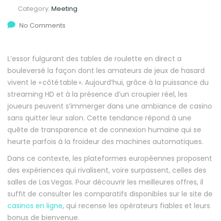
Category:
Meeting
No Comments
L’essor fulgurant des tables de roulette en direct a
bouleversé la façon dont les amateurs de jeux de hasard
vivent le « côté table ». Aujourd’hui, grâce à la puissance du
streaming HD et à la présence d’un croupier réel, les
joueurs peuvent s’immerger dans une ambiance de casino
sans quitter leur salon. Cette tendance répond à une
quête de transparence et de connexion humaine qui se
heurte parfois à la froideur des machines automatiques.
Dans ce contexte, les plateformes européennes proposent
des expériences qui rivalisent, voire surpassent, celles des
salles de Las Vegas. Pour découvrir les meilleures offres, il
suffit de consulter les comparatifs disponibles sur le site de
casinos en ligne
, qui recense les opérateurs fiables et leurs
bonus de bienvenue.