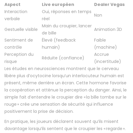
Aspect
Live européen
Dealer Vegas
Interaction
Oui, réponses en temps
Non
verbale
réel
Main du croupier, lancer
Gestuelle visible
Animation 3D
de bille
Sentiment de
Élevé (feedback
Faible
contrôle
humain)
(machine)
Perception du
Accrue
Réduite (confiance)
risque
(incertitude)
Les études en neurosciences montrent que le cerveau
libère plus d’ocytocine lorsqu’un interlocuteur humain est
présent, même derrière un écran. Cette hormone favorise
la coopération et atténue la perception du danger. Ainsi, le
simple fait d’entendre le croupier dire « la bille tombe sur le
rouge » crée une sensation de sécurité qui influence
positivement la prise de décision.
En pratique, les joueurs déclarent souvent qu’ils misent
davantage lorsqu’ils sentent que le croupier les « regarde ».