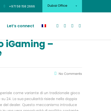
Dubai Office
+971 58 158 2666
Let’s connect
do iGaming –
e
No Comments
imperiale come variante di un tradizionale gioco
e su 24. La sua peculiarità risiede nella doppia
lle del dealer. Questo meccanismo introduce
n una vera opportunità di profitto costante.