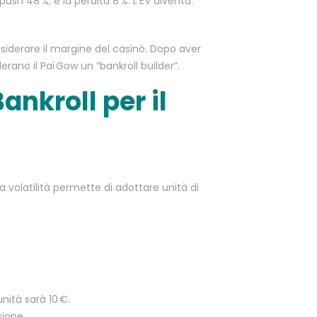
ush 48 %, e la perdita 8 %. L’EV diventa:
siderare il margine del casinò. Dopo aver
erano il Pai Gow un “bankroll builder”.
ankroll per il
a volatilità permette di adottare unità di
unità sarà 10 €.
sione.