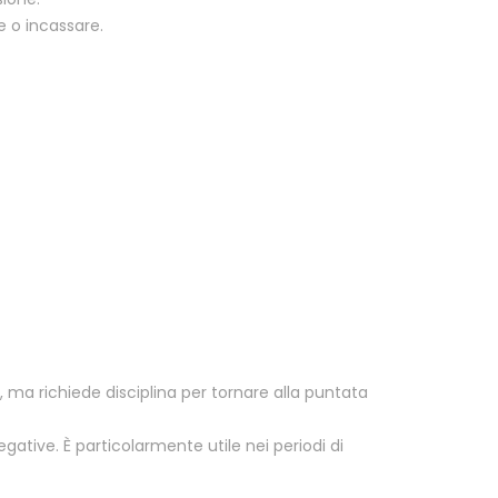
e o incassare.
 ma richiede disciplina per tornare alla puntata
gative. È particolarmente utile nei periodi di