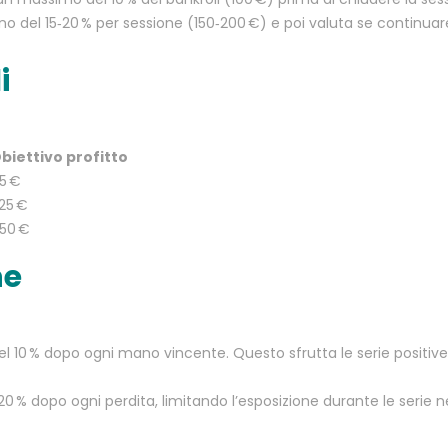
no del 15‑20 % per sessione (150‑200 €) e poi valuta se continuar
i
biettivo profitto
5 €
25 €
50 €
ne
l 10 % dopo ogni mano vincente. Questo sfrutta le serie positive,
20 % dopo ogni perdita, limitando l’esposizione durante le serie ne