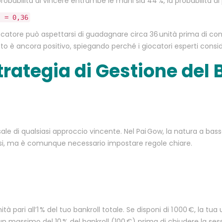
babilità di vincere entrambe le mani sia 44 %, la probabilità di p
) = 0,36
iocatore può aspettarsi di guadagnare circa 36 unità prima di con
netto è ancora positivo, spiegando perché i giocatori esperti consid
trategia di Gestione del B
le di qualsiasi approccio vincente. Nel Pai Gow, la natura a bass
hiosi, ma è comunque necessario impostare regole chiare.
à pari all’1 % del tuo bankroll totale. Se disponi di 1 000 €, la tua 
 un massimo del 10 % del bankroll (100 €) prima di chiudere la ses