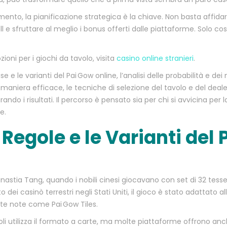
imento, la pianificazione strategica è la chiave. Non basta affida
roll e sfruttare al meglio i bonus offerti dalle piattaforme. Solo co
ioni per i giochi da tavolo, visita
casino online stranieri
.
e le varianti del Pai Gow online, l’analisi delle probabilità e dei 
 maniera efficace, le tecniche di selezione del tavolo e del dealer,
o i risultati. Il percorso è pensato sia per chi si avvicina per la
e.
Regole e le Varianti del 
dinastia Tang, quando i nobili cinesi giocavano con set di 32 tess
 dei casinò terrestri negli Stati Uniti, il gioco è stato adattato a
ste note come Pai Gow Tiles.
i utilizza il formato a carte, ma molte piattaforme offrono anche