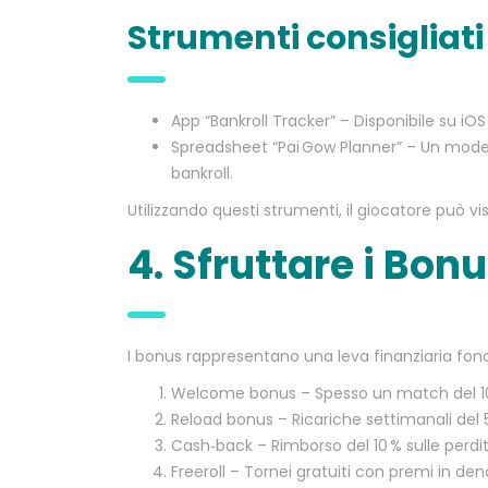
Strumenti consigliati
App “Bankroll Tracker” – Disponibile su iOS
Spreadsheet “Pai Gow Planner” – Un modell
bankroll.
Utilizzando questi strumenti, il giocatore può v
4. Sfruttare i Bon
I bonus rappresentano una leva finanziaria fond
Welcome bonus – Spesso un match del 100 %
Reload bonus – Ricariche settimanali del 5
Cash‑back – Rimborso del 10 % sulle perdi
Freeroll – Tornei gratuiti con premi in dena