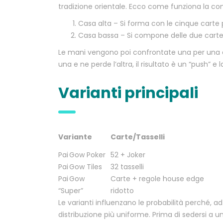
tradizione orientale. Ecco come funziona la co
Casa alta – Si forma con le cinque carte pi
Casa bassa – Si compone delle due carte r
Le mani vengono poi confrontate una per una con
una e ne perde l’altra, il risultato è un “push” e 
Varianti principali
Variante
Carte/Tasselli
Pai Gow Poker
52 + Joker
Pai Gow Tiles
32 tasselli
Pai Gow
Carte + regole house edge
“Super”
ridotto
Le varianti influenzano le probabilità perché,
distribuzione più uniforme. Prima di sedersi a 