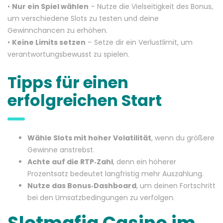
•
Nur ein Spiel wählen
– Nutze die Vielseitigkeit des Bonus,
um verschiedene Slots zu testen und deine
Gewinnchancen zu erhöhen.
•
Keine Limits setzen
– Setze dir ein Verlustlimit, um
verantwortungsbewusst zu spielen.
Tipps für einen
erfolgreichen Start
Wähle Slots mit hoher Volatilität
, wenn du größere
Gewinne anstrebst.
Achte auf die RTP‑Zahl
, denn ein höherer
Prozentsatz bedeutet langfristig mehr Auszahlung.
Nutze das Bonus‑Dashboard
, um deinen Fortschritt
bei den Umsatzbedingungen zu verfolgen.