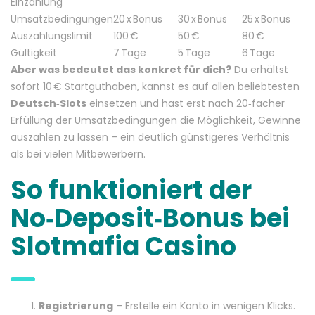
Einzahlung
Umsatzbedingungen
20 x Bonus
30 x Bonus
25 x Bonus
Auszahlungslimit
100 €
50 €
80 €
Gültigkeit
7 Tage
5 Tage
6 Tage
Aber was bedeutet das konkret für dich?
Du erhältst
sofort 10 € Startguthaben, kannst es auf allen beliebtesten
Deutsch‑Slots
einsetzen und hast erst nach 20‑facher
Erfüllung der Umsatzbedingungen die Möglichkeit, Gewinne
auszahlen zu lassen – ein deutlich günstigeres Verhältnis
als bei vielen Mitbewerbern.
So funktioniert der
No‑Deposit‑Bonus bei
Slotmafia Casino
Registrierung
– Erstelle ein Konto in wenigen Klicks.