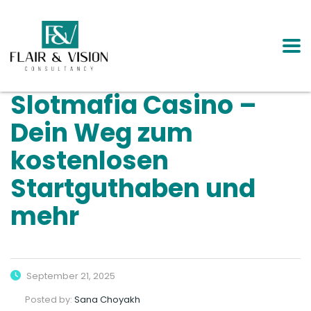
Slotmafia Casino –
Dein Weg zum
kostenlosen
Startguthaben und
mehr
September 21, 2025
Posted by:
Sana Choyakh