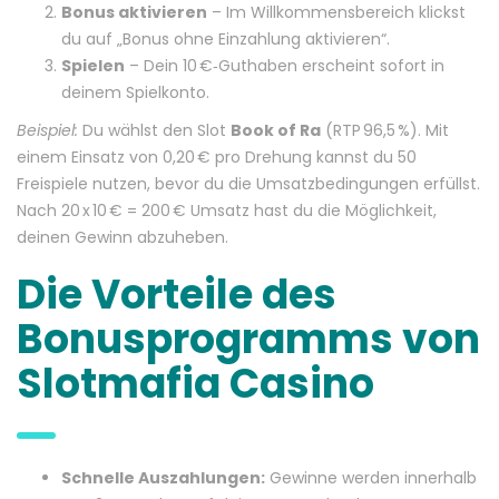
Bonus aktivieren
– Im Willkommensbereich klickst
du auf „Bonus ohne Einzahlung aktivieren“.
Spielen
– Dein 10 €‑Guthaben erscheint sofort in
deinem Spielkonto.
Beispiel:
Du wählst den Slot
Book of Ra
(RTP 96,5 %). Mit
einem Einsatz von 0,20 € pro Drehung kannst du 50
Freispiele nutzen, bevor du die Umsatzbedingungen erfüllst.
Nach 20 x 10 € = 200 € Umsatz hast du die Möglichkeit,
deinen Gewinn abzuheben.
Die Vorteile des
Bonusprogramms von
Slotmafia Casino
Schnelle Auszahlungen:
Gewinne werden innerhalb