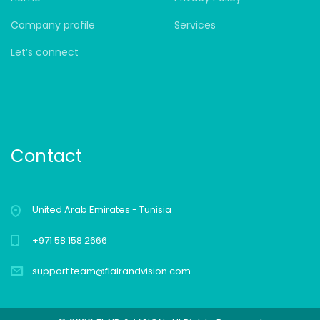
Company profile
Services
Let’s connect
Contact
United Arab Emirates - Tunisia
+971 58 158 2666
support.team@flairandvision.com