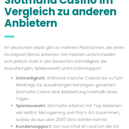
Slotmafia Casino im
Vergleich zu anderen
Anbietern
Im deutschen Markt gibt es mehrere Plattformen, die einen
No‑Deposit‑Bonus anbieten. Die meisten unterscheiden
sich jedoch stark in den Bereichen Schnelligkeit der
Auszahlungen, Spielauswahl und Kundensupport.
Schnelligkeit:
Während manche Casinos bis zu fünf
Werktage für Auszahlungen benötigen, garantiert
Slotmafia Casino eine Bearbeitung innerhalb eines
Tages.
Spielauswahl:
Slotmafia arbeitet mit Top‑Anbietern
wie NetEnt, Microgaming und Play’n GO zusammen,
sodass du aus über 2000 Slots wählen kannst.
Kundensupport:
Der Live‑Chat ist rund um die Uhr