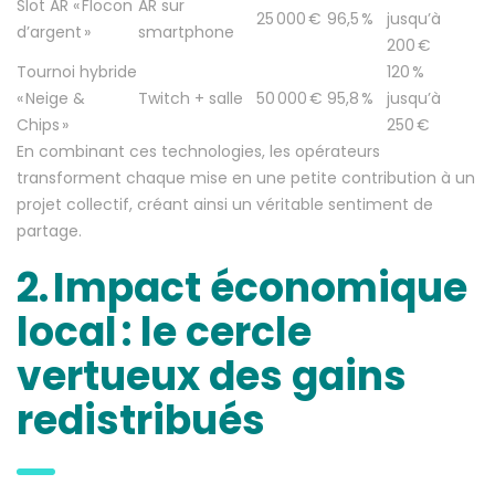
Slot AR « Flocon
AR sur
25 000 €
96,5 %
jusqu’à
d’argent »
smartphone
200 €
Tournoi hybride
120 %
« Neige &
Twitch + salle
50 000 €
95,8 %
jusqu’à
Chips »
250 €
En combinant ces technologies, les opérateurs
transforment chaque mise en une petite contribution à un
projet collectif, créant ainsi un véritable sentiment de
partage.
2. Impact économique
local : le cercle
vertueux des gains
redistribués