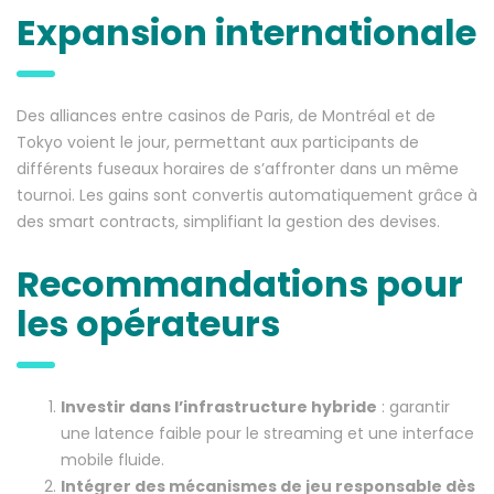
Expansion internationale
Des alliances entre casinos de Paris, de Montréal et de
Tokyo voient le jour, permettant aux participants de
différents fuseaux horaires de s’affronter dans un même
tournoi. Les gains sont convertis automatiquement grâce à
des smart contracts, simplifiant la gestion des devises.
Recommandations pour
les opérateurs
Investir dans l’infrastructure hybride
: garantir
une latence faible pour le streaming et une interface
mobile fluide.
Intégrer des mécanismes de jeu responsable dès