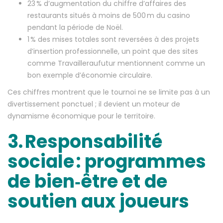
23 % d’augmentation du chiffre d’affaires des
restaurants situés à moins de 500 m du casino
pendant la période de Noël.
1 % des mises totales sont reversées à des projets
d’insertion professionnelle, un point que des sites
comme Travailleraufutur mentionnent comme un
bon exemple d’économie circulaire.
Ces chiffres montrent que le tournoi ne se limite pas à un
divertissement ponctuel ; il devient un moteur de
dynamisme économique pour le territoire.
3. Responsabilité
sociale : programmes
de bien‑être et de
soutien aux joueurs