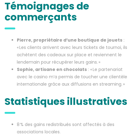
Témoignages de
commerçants
Pierre, propriétaire d’une boutique de jouets
:
« Les clients arrivent avec leurs tickets de tournoi, ils
achètent des cadeaux sur place et reviennent le
lendemain pour récupérer leurs gains. »
Sophie, artisane en chocolats
: « Le partenariat
avec le casino m’a permis de toucher une clientèle
internationale grâce aux diffusions en streaming. »
Statistiques illustratives
8 % des gains redistribués sont affectés à des
associations locales.