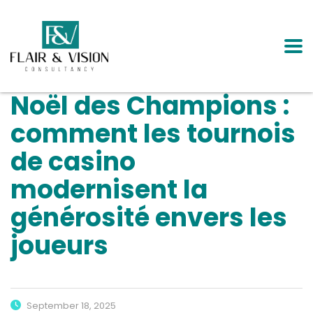
Noël des Champions :
comment les tournois
de casino
modernisent la
générosité envers les
joueurs
September 18, 2025