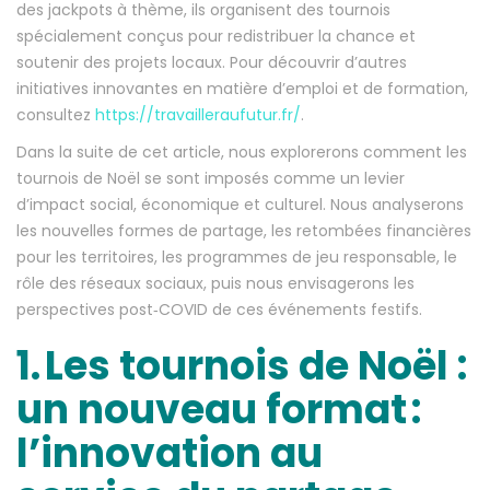
des jackpots à thème, ils organisent des tournois
spécialement conçus pour redistribuer la chance et
soutenir des projets locaux. Pour découvrir d’autres
initiatives innovantes en matière d’emploi et de formation,
consultez
https://travailleraufutur.fr/
.
Dans la suite de cet article, nous explorerons comment les
tournois de Noël se sont imposés comme un levier
d’impact social, économique et culturel. Nous analyserons
les nouvelles formes de partage, les retombées financières
pour les territoires, les programmes de jeu responsable, le
rôle des réseaux sociaux, puis nous envisagerons les
perspectives post‑COVID de ces événements festifs.
1. Les tournois de Noël :
un nouveau format :
l’innovation au