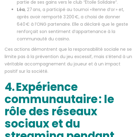
partie de ses gains vers le club “Étoile Solidaire”.
Léa
, 27 ans, a participé au tournoi « Renne d’or » et,
après avoir remporté 3 200 €, a choisi de donner
640 € à l’ONG partenaire. Elle a déclaré que le geste
renforçait son sentiment d’appartenance à la
communauté du casino.
Ces actions démontrent que la responsabilité sociale ne se
limite pas à la prévention du jeu excessif, mais s’étend à un
véritable accompagnement du joueur et à un impact
positif sur la société.
4. Expérience
communautaire : le
rôle des réseaux
sociaux et du
streaming pendant