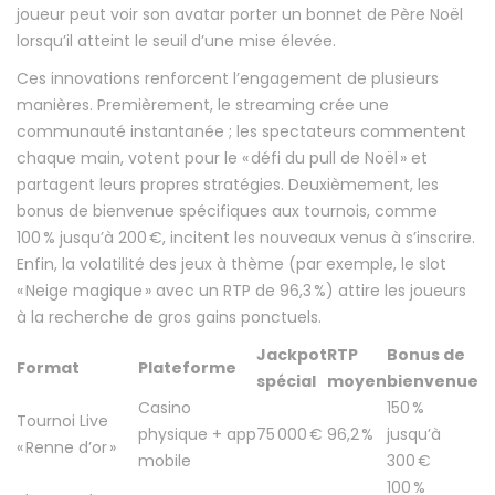
joueur peut voir son avatar porter un bonnet de Père Noël
lorsqu’il atteint le seuil d’une mise élevée.
Ces innovations renforcent l’engagement de plusieurs
manières. Premièrement, le streaming crée une
communauté instantanée ; les spectateurs commentent
chaque main, votent pour le « défi du pull de Noël » et
partagent leurs propres stratégies. Deuxièmement, les
bonus de bienvenue spécifiques aux tournois, comme
100 % jusqu’à 200 €, incitent les nouveaux venus à s’inscrire.
Enfin, la volatilité des jeux à thème (par exemple, le slot
« Neige magique » avec un RTP de 96,3 %) attire les joueurs
à la recherche de gros gains ponctuels.
Jackpot
RTP
Bonus de
Format
Plateforme
spécial
moyen
bienvenue
Casino
150 %
Tournoi Live
physique + app
75 000 €
96,2 %
jusqu’à
« Renne d’or »
mobile
300 €
100 %