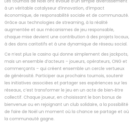
Les tournois de Noël ont évolué d’un simple divertissement
à un véritable catalyseur d’innovation, d’impact
économique, de responsabilité sociale et de communauté.
Grâce aux technologies de streaming, à la réalité
augmentée et aux mécanismes de jeu responsable,
chaque mise devient une contribution à des projets locaux,
à des dons caritatifs et à une dynamique de réseau social.
Ce n’est plus le casino qui donne simplement des jackpots,
mais un ensemble d’acteurs – joueurs, opérateurs, ONG et
commerçants – qui créent ensemble un cercle vertueux
de générosité. Participer aux prochains tournois, soutenir
les initiatives associées et partager ses expériences sur les
réseaux, c’est transformer le jeu en un acte de bien‑être
collectif. Chaque joueur, en choisissant le bon bonus de
bienvenue ou en rejoignant un club solidaire, a la possibilité
de faire de Noël un moment où la chance se partage et où
la communauté gagne.