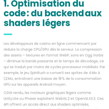
1. Optimisation du
code : du backend aux
shaders légers
Les développeurs de casino en ligne commencent par
réduire la charge CPU/GPU dès le serveur. La compression
des assets – textures en format WebP, sons en Ogg Vorbis
– diminue la bande passante et le temps de décodage, ce
qui se traduit par moins de cycles processeur mobilisés. Par
exemple, le jeu
SpinRush
a converti ses sprites de 4 Mo à
1,2 Mo, entraînant une baisse de 18 % de la consommation
GPU sur les appareils Android moyen.
Côté rendu, les moteurs graphiques légers comme
Unity Lite ou Phaser exploitent WebGL 2 et OpenGL ES 3. Ces
API offrent un accès direct aux shaders optimisés,