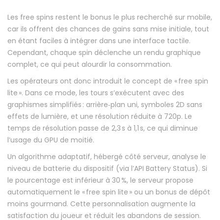
Les free spins restent le bonus le plus recherché sur mobile,
car ils offrent des chances de gains sans mise initiale, tout
en étant faciles à intégrer dans une interface tactile.
Cependant, chaque spin déclenche un rendu graphique
complet, ce qui peut alourdir la consommation.
Les opérateurs ont donc introduit le concept de « free spin
lite ». Dans ce mode, les tours s’exécutent avec des
graphismes simplifiés : arrière‑plan uni, symboles 2D sans
effets de lumière, et une résolution réduite à 720p. Le
temps de résolution passe de 2,3 s à 1,1 s, ce qui diminue
l’usage du GPU de moitié.
Un algorithme adaptatif, hébergé côté serveur, analyse le
niveau de batterie du dispositif (via l’API Battery Status). Si
le pourcentage est inférieur à 30 %, le serveur propose
automatiquement le « free spin lite » ou un bonus de dépôt
moins gourmand. Cette personnalisation augmente la
satisfaction du joueur et réduit les abandons de session.