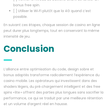
bonus free spin.
[ ] Utiliser le Wi‑Fi plutôt que la 4G quand c’est
possible.
En suivant ces étapes, chaque session de casino en ligne
peut durer plus longtemps, tout en conservant la même
intensité de jeu.
Conclusion
L’alliance entre optimisation du code, design sobre et
bonus adaptés transforme radicalement l’expérience du
casino mobile. Les opérateurs qui investissent dans des
shaders légers, du pré‑chargement intelligent et des free
spins « lite » offrent des parties plus longues sans sacrifier la
performance, ce qui se traduit par une meilleure rétention
et un volume d’argent réel en hausse.