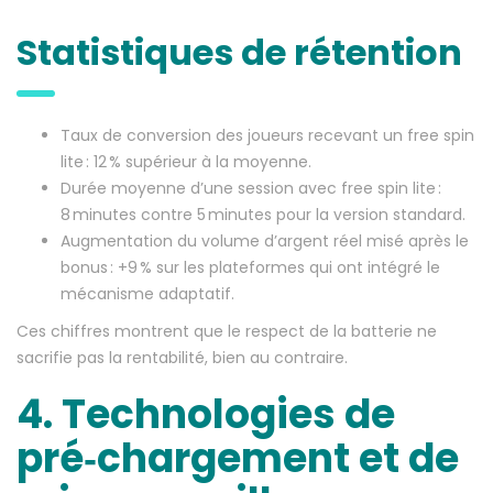
Statistiques de rétention
Taux de conversion des joueurs recevant un free spin
lite : 12 % supérieur à la moyenne.
Durée moyenne d’une session avec free spin lite :
8 minutes contre 5 minutes pour la version standard.
Augmentation du volume d’argent réel misé après le
bonus : +9 % sur les plateformes qui ont intégré le
mécanisme adaptatif.
Ces chiffres montrent que le respect de la batterie ne
sacrifie pas la rentabilité, bien au contraire.
4. Technologies de
pré‑chargement et de