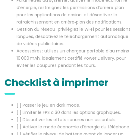
Paramètres du système : activez le mode économie
d’énergie, restreignez les permissions d’arrière‑plan
pour les applications de casino, et désactivez le
rafraîchissement en arrière‑plan des notifications.
Gestion du réseau : privilégiez le Wi‑Fi pour les sessions
longues, désactivez le téléchargement automatique
de vidéos publicitaires.
Accessoires : utilisez un chargeur portable d’au moins
10 000 mAh, idéalement certifié Power Delivery, pour
éviter les coupures pendant les tours.
Checklist à imprimer
[ ] Passer le jeu en dark mode.
[ ] Limiter le FPS à 30 dans les options graphiques.
[ ] Désactiver les effets sonores non essentiels.
[ ] Activer le mode économie d’énergie du téléphone.
[ ] Vérifier le niveau de batterie avant de lancer un