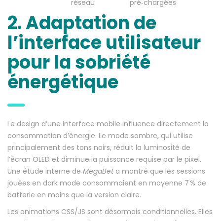
réseau
pré‑chargées
2. Adaptation de
l’interface utilisateur
pour la sobriété
énergétique
Le design d’une interface mobile influence directement la
consommation d’énergie. Le mode sombre, qui utilise
principalement des tons noirs, réduit la luminosité de
l’écran OLED et diminue la puissance requise par le pixel.
Une étude interne de
MegaBet
a montré que les sessions
jouées en dark mode consommaient en moyenne 7 % de
batterie en moins que la version claire.
Les animations CSS/JS sont désormais conditionnelles. Elles