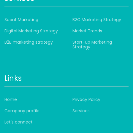
Scent Marketing
B2C Marketing Strategy
Digital Marketing Strategy
Market Trends
B2B marketing strategy
Start-up Marketing
Strategy
Links
Home
Privacy Policy
Company profile
Services
Let’s connect