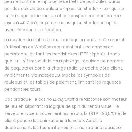
permettant de remplacer les effets de particules lourds
par des calculs de couleur simples. Un shader « lite » qui ne
calcule que la luminosité et la transparence consomme
jusqu’à 40 % d’énergie en moins qu’un shader complet
avec réflexion et refraction.
La gestion du trafic réseau joue également un rôle crucial.
L’utilisation de WebSockets maintient une connexion
persistante, évitant les handshakes HTTP répétés, tandis
que HTTP/2 introduit le multiplexage, réduisant le nombre
de paquets et donc la charge radio. Le cache côté client,
implémenté via IndexedDB, stocke les symboles de
rouleaux et les tables de paiement, limitant les requêtes
pendant les tours.
Cas pratique : le casino
LuckyOrbit
a refactorisé son moteur
de jeu en séparant la logique de spin du rendu visuel. Le
serveur envoie uniquement les résultats (RTP = 96,5 %) et le
client génère les animations à la volée. Après le
déploiement, les tests internes ont montré une réduction