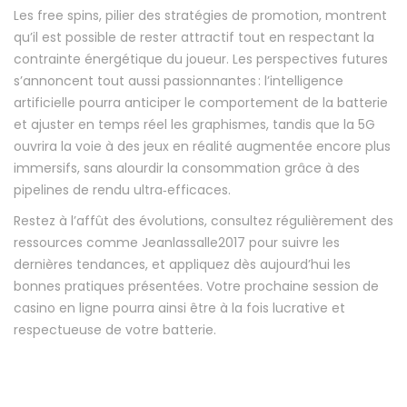
Les free spins, pilier des stratégies de promotion, montrent
qu’il est possible de rester attractif tout en respectant la
contrainte énergétique du joueur. Les perspectives futures
s’annoncent tout aussi passionnantes : l’intelligence
artificielle pourra anticiper le comportement de la batterie
et ajuster en temps réel les graphismes, tandis que la 5G
ouvrira la voie à des jeux en réalité augmentée encore plus
immersifs, sans alourdir la consommation grâce à des
pipelines de rendu ultra‑efficaces.
Restez à l’affût des évolutions, consultez régulièrement des
ressources comme Jeanlassalle2017 pour suivre les
dernières tendances, et appliquez dès aujourd’hui les
bonnes pratiques présentées. Votre prochaine session de
casino en ligne pourra ainsi être à la fois lucrative et
respectueuse de votre batterie.