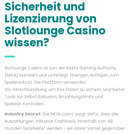
Sicherheit und
Lizenzierung von
Slotlounge Casino
wissen?
Slotlounge Casino ist von der Malta Gaming Authority
(MGA) lizenziert und unterliegt strengen Auflagen zum
Spielerschutz. Die Plattform verwendet
SSL‑Verschlüsselung, um Ihre Daten zu sichern, und bietet
Tools zur Selbst‑Exklusion, Einzahlungslimits und
Spielzeit‑Kontrollen.
Industry Secret:
Die MGA‑Lizenz sorgt dafür, dass alle
Auszahlungen, inklusive Cashback, innerhalb von 48
Stunden bearbeitet werden – ein klarer Vorteil gegenüber