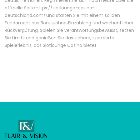
deutlich erhöhen. Registrieren Sie sich noch heute über die
offizielle Seite https://slotlounge-casino-
deutschland.com/ und starten Sie mit einem soliden
Fundament aus Bonus‑ohne‑Einzahlung und wöchentlicher
Rückvergütung. Spielen Sie verantwortungsbewusst, setzen
Sie Limits und genießen Sie das sichere, lizenzierte
Spielerlebnis, das Slotlounge Casino bietet.