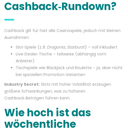
Cashback‑Rundown?
Cashback gilt für fast alle Casinospiele, jedoch mit kleinen
Ausnahmen:
Slot‑Spiele (z. B.
Dragonia
,
Starburst
) – voll inkludiert
Live‑Dealer‑Tische – teilweise (abhängig vom
Anbieter)
Tischspiele wie Blackjack und Roulette – ja, aber nicht
bei speziellen Promotion‑Varianten
Industry Secret:
Slots mit hoher Volatilität erzeugen
größere Schwankungen, was zu höheren
Cashback‑Beträgen führen kann.
Wie hoch ist das
wöchentliche