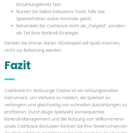
Einzahlungslimits fest.
Nutzen Sie Selbst‑Exklusions‑Tools, falls das
Spielverhalten außer Kontrolle gerät.
Behandeln Sie Cashback nicht als „Freigeld“, sondern
als Teil Ihrer Bankroll‑Strategie.
Denken Sie immer daran: Glücksspiel soll Spaß machen,
nicht zur Belastung werden.
Fazit
Cashback im Slotlounge Casino ist ein leistungsstarkes
Instrument, um Verluste zu mildern, die Spielzeit zu
verlängern und gleichzeitig von schnellen Auszahlungen zu
profitieren. Durch kluge Spielwahl, konsequentes
Bankroll‑Management und die Nutzung von Willkommens‑
sowie Cashback‑Bonussen können Sie Ihre Gewinnchancen