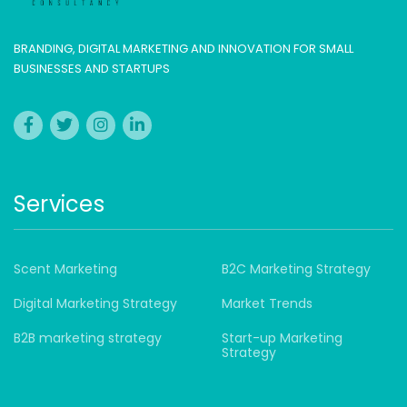
BRANDING, DIGITAL MARKETING AND INNOVATION FOR SMALL
BUSINESSES AND STARTUPS
Services
Scent Marketing
B2C Marketing Strategy
Digital Marketing Strategy
Market Trends
B2B marketing strategy
Start-up Marketing
Strategy