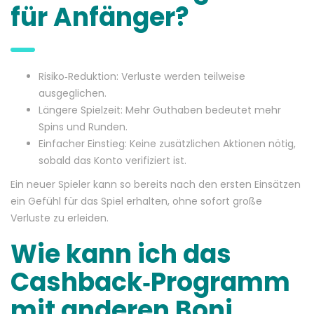
für Anfänger?
Risiko‑Reduktion: Verluste werden teilweise
ausgeglichen.
Längere Spielzeit: Mehr Guthaben bedeutet mehr
Spins und Runden.
Einfacher Einstieg: Keine zusätzlichen Aktionen nötig,
sobald das Konto verifiziert ist.
Ein neuer Spieler kann so bereits nach den ersten Einsätzen
ein Gefühl für das Spiel erhalten, ohne sofort große
Verluste zu erleiden.
Wie kann ich das
Cashback‑Programm
mit anderen Boni