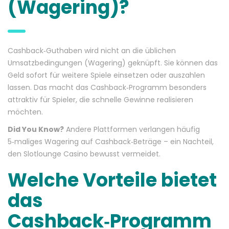
(Wagering)?
Cashback‑Guthaben wird nicht an die üblichen
Umsatzbedingungen (Wagering) geknüpft. Sie können das
Geld sofort für weitere Spiele einsetzen oder auszahlen
lassen. Das macht das Cashback‑Programm besonders
attraktiv für Spieler, die schnelle Gewinne realisieren
möchten.
Did You Know?
Andere Plattformen verlangen häufig
5‑maliges Wagering auf Cashback‑Beträge – ein Nachteil,
den Slotlounge Casino bewusst vermeidet.
Welche Vorteile bietet
das
Cashback‑Programm