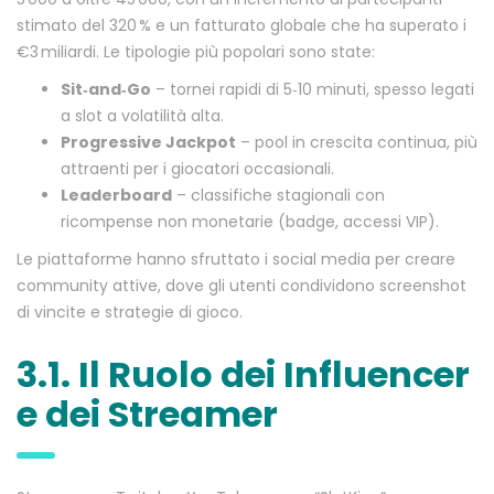
stimato del 320 % e un fatturato globale che ha superato i
€3 miliardi. Le tipologie più popolari sono state:
Sit‑and‑Go
– tornei rapidi di 5‑10 minuti, spesso legati
a slot a volatilità alta.
Progressive Jackpot
– pool in crescita continua, più
attraenti per i giocatori occasionali.
Leaderboard
– classifiche stagionali con
ricompense non monetarie (badge, accessi VIP).
Le piattaforme hanno sfruttato i social media per creare
community attive, dove gli utenti condividono screenshot
di vincite e strategie di gioco.
3.1. Il Ruolo dei Influencer
e dei Streamer