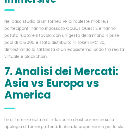
Nel caso studio di un torneo VR di roulette mobile, i
partecipanti hanno indossato Oculus Quest 2 e hanno
potuto ruotare il tavolo con un gesto della mano. Il prize
pool di €15 000 è stato distribuito in token ERC‑20,
dimostrando la fattibilità di un ecosistema ibrido tra realtà
virtuale e blockchain.
7. Analisi dei Mercati:
Asia vs Europa vs
America
Le differenze culturali influiscono drasticamente sulla
tipologia di tornei preferiti. In Asia, la propensione per le slot