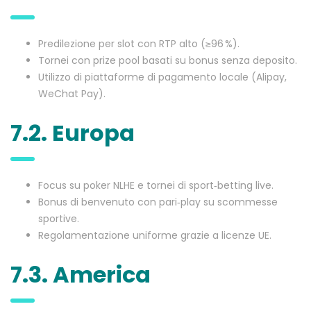
Predilezione per slot con RTP alto (≥96 %).
Tornei con prize pool basati su bonus senza deposito.
Utilizzo di piattaforme di pagamento locale (Alipay,
WeChat Pay).
7.2. Europa
Focus su poker NLHE e tornei di sport‑betting live.
Bonus di benvenuto con pari‑play su scommesse
sportive.
Regolamentazione uniforme grazie a licenze UE.
7.3. America