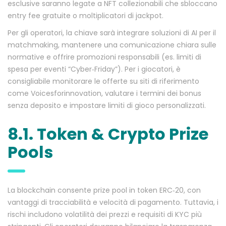
esclusive saranno legate a NFT collezionabili che sbloccano
entry fee gratuite o moltiplicatori di jackpot.
Per gli operatori, la chiave sarà integrare soluzioni di AI per il
matchmaking, mantenere una comunicazione chiara sulle
normative e offrire promozioni responsabili (es. limiti di
spesa per eventi “Cyber‑Friday”). Per i giocatori, è
consigliabile monitorare le offerte su siti di riferimento
come Voicesforinnovation, valutare i termini dei bonus
senza deposito e impostare limiti di gioco personalizzati.
8.1. Token & Crypto Prize
Pools
La blockchain consente prize pool in token ERC‑20, con
vantaggi di tracciabilità e velocità di pagamento. Tuttavia, i
rischi includono volatilità dei prezzi e requisiti di KYC più