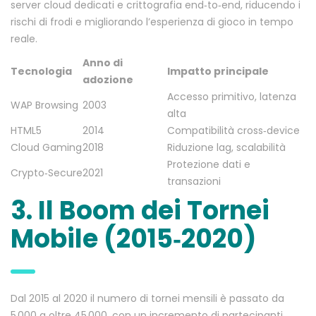
server cloud dedicati e crittografia end‑to‑end, riducendo i
rischi di frodi e migliorando l’esperienza di gioco in tempo
reale.
Anno di
Tecnologia
Impatto principale
adozione
Accesso primitivo, latenza
WAP Browsing
2003
alta
HTML5
2014
Compatibilità cross‑device
Cloud Gaming
2018
Riduzione lag, scalabilità
Protezione dati e
Crypto‑Secure
2021
transazioni
3. Il Boom dei Tornei
Mobile (2015‑2020)
Dal 2015 al 2020 il numero di tornei mensili è passato da
5 000 a oltre 45 000, con un incremento di partecipanti