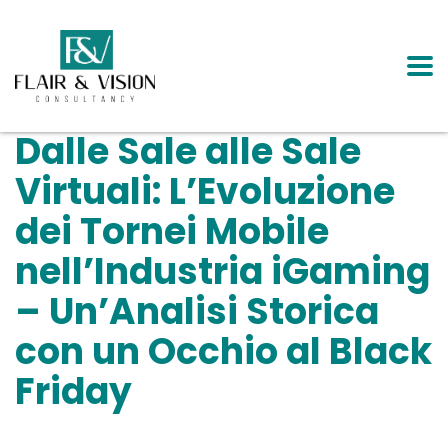
Dalle Sale alle Sale
Virtuali: L’Evoluzione
dei Tornei Mobile
nell’Industria iGaming
– Un’Analisi Storica
con un Occhio al Black
Friday