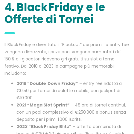
4. Black Friday e le
Offerte di Tornei
Il Black Friday è diventato il “Blackout” dei premi: le entry fee
vengono dimezzate, i prize pool vengono aumentati del
150 % e i giocatori ricevono giri gratuiti su slot a tema
festivo. Dal 2018 al 2023 le campagne più memorabili
includono:
2019 “Double‑Down Friday”
– entry fee ridotta a
€0,50 per tornei di roulette mobile, con jackpot di
€10 000.
2021 “Mega Slot Sprint”
– 48 ore di tornei continui,
con un pool complessivo di €250 000 e bonus senza
deposito per i primi 1 000 iscritti.
2023 “Black Friday Blitz”
– offerta combinata di
bonus di €30 + 20 giri gratuiti su “Fruit Frenzy”, valida