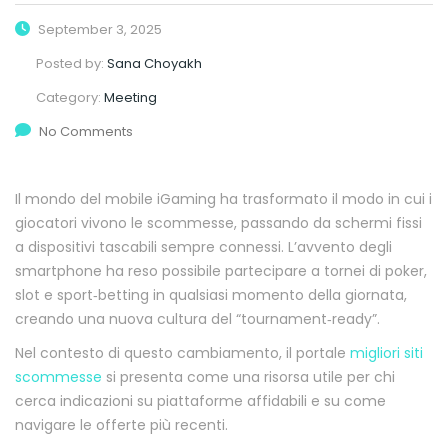
September 3, 2025
Posted by:
Sana Choyakh
Category:
Meeting
No Comments
Il mondo del mobile iGaming ha trasformato il modo in cui i
giocatori vivono le scommesse, passando da schermi fissi
a dispositivi tascabili sempre connessi. L’avvento degli
smartphone ha reso possibile partecipare a tornei di poker,
slot e sport‑betting in qualsiasi momento della giornata,
creando una nuova cultura del “tournament‑ready”.
Nel contesto di questo cambiamento, il portale
migliori siti
scommesse
si presenta come una risorsa utile per chi
cerca indicazioni su piattaforme affidabili e su come
navigare le offerte più recenti.