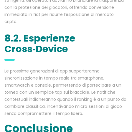
stringenti. Gli operatori dovranno bilanciare la trasparenza
con la protezione dei giocatori, offrendo conversione
immediata in fiat per ridurre l’esposizione al mercato
cripto.
8.2. Esperienze
Cross‑Device
Le prossime generazioni di app supporteranno
sincronizzazione in tempo reale tra smartphone,
smartwatch e console, permettendo di partecipare a un
torneo con un semplice tap sul bracciale. Le notifiche
contestuali indicheranno quando il ranking è a un punto da
cambiare classifica, incentivando micro‑sessioni di gioco
senza compromettere il tempo libero.
Conclusione