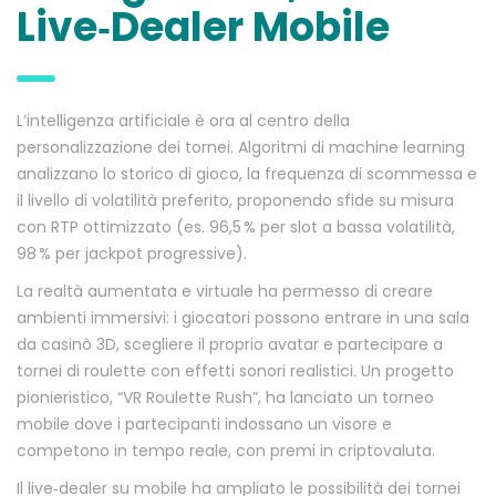
Live‑Dealer Mobile
L’intelligenza artificiale è ora al centro della
personalizzazione dei tornei. Algoritmi di machine learning
analizzano lo storico di gioco, la frequenza di scommessa e
il livello di volatilità preferito, proponendo sfide su misura
con RTP ottimizzato (es. 96,5 % per slot a bassa volatilità,
98 % per jackpot progressive).
La realtà aumentata e virtuale ha permesso di creare
ambienti immersivi: i giocatori possono entrare in una sala
da casinò 3D, scegliere il proprio avatar e partecipare a
tornei di roulette con effetti sonori realistici. Un progetto
pionieristico, “VR Roulette Rush”, ha lanciato un torneo
mobile dove i partecipanti indossano un visore e
competono in tempo reale, con premi in criptovaluta.
Il live‑dealer su mobile ha ampliato le possibilità dei tornei