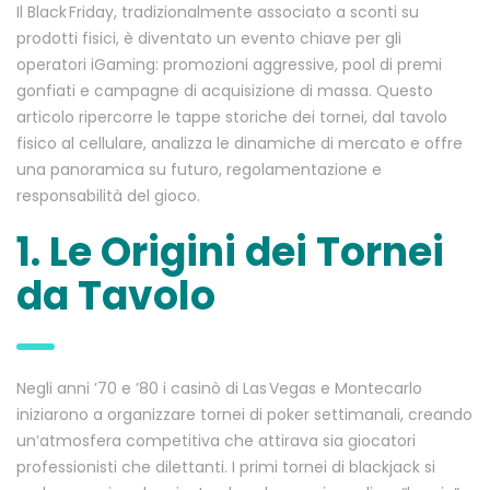
Il Black Friday, tradizionalmente associato a sconti su
prodotti fisici, è diventato un evento chiave per gli
operatori iGaming: promozioni aggressive, pool di premi
gonfiati e campagne di acquisizione di massa. Questo
articolo ripercorre le tappe storiche dei tornei, dal tavolo
fisico al cellulare, analizza le dinamiche di mercato e offre
una panoramica su futuro, regolamentazione e
responsabilità del gioco.
1. Le Origini dei Tornei
da Tavolo
Negli anni ’70 e ’80 i casinò di Las Vegas e Montecarlo
iniziarono a organizzare tornei di poker settimanali, creando
un’atmosfera competitiva che attirava sia giocatori
professionisti che dilettanti. I primi tornei di blackjack si