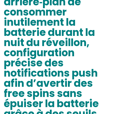
arrière‑plan de
consommer
inutilement la
batterie durant la
nuit du réveillon,
configuration
précise des
notifications push
afin d’avertir des
free spins sans
épuiser la batterie
grâce à des seuils