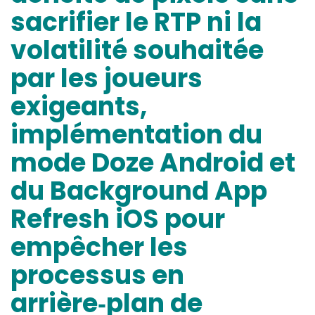
sacrifier le RTP ni la
volatilité souhaitée
par les joueurs
exigeants,
implémentation du
mode Doze Android et
du Background App
Refresh iOS pour
empêcher les
processus en
arrière‑plan de