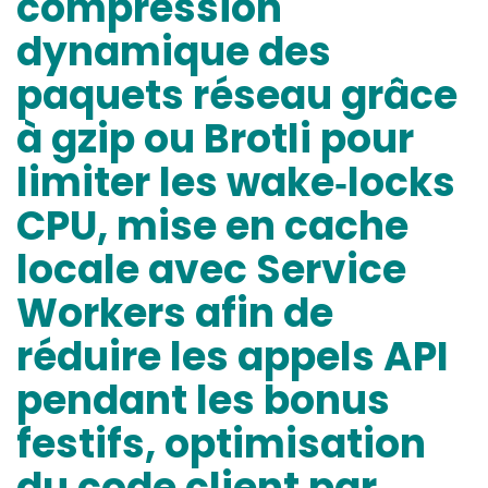
compression
dynamique des
paquets réseau grâce
à gzip ou Brotli pour
limiter les wake‑locks
CPU, mise en cache
locale avec Service
Workers afin de
réduire les appels API
pendant les bonus
festifs, optimisation
du code client par