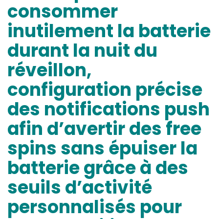
consommer
inutilement la batterie
durant la nuit du
réveillon,
configuration précise
des notifications push
afin d’avertir des free
spins sans épuiser la
batterie grâce à des
seuils d’activité
personnalisés pour