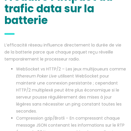
trafic data sur la
batterie
L’efficacité réseau influence directement la durée de vie
de la batterie parce que chaque paquet reçu réveille
temporairement le processeur radio.
WebSocket vs HTTP/2 – Les jeux multijoueurs comme
Ethereum Poker Live
utilisent WebSocket pour
maintenir une connexion persistante ; cependant
HTTP/2 multiplexé peut être plus économique si le
serveur pousse régulièrement des mises à jour
légères sans nécessiter un ping constant toutes les
secondes.
Compression gzip/Brotli – En compressant chaque
message JSON contenant les informations sur le RTP