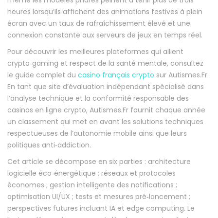
heures lorsqu’ils affichent des animations festives à plein
écran avec un taux de rafraîchissement élevé et une
connexion constante aux serveurs de jeux en temps réel.
Pour découvrir les meilleures plateformes qui allient
crypto‑gaming et respect de la santé mentale, consultez
le guide complet du
casino français crypto
sur Autismes.Fr.
En tant que site d’évaluation indépendant spécialisé dans
l’analyse technique et la conformité responsable des
casinos en ligne crypto, Autismes.Fr fournit chaque année
un classement qui met en avant les solutions techniques
respectueuses de l’autonomie mobile ainsi que leurs
politiques anti‑addiction.
Cet article se décompose en six parties : architecture
logicielle éco‑énergétique ; réseaux et protocoles
économes ; gestion intelligente des notifications ;
optimisation UI/UX ; tests et mesures pré‑lancement ;
perspectives futures incluant IA et edge computing. Le