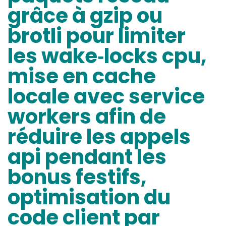
grâce à gzip ou
brotli pour limiter
les wake‑locks cpu,
mise en cache
locale avec service
workers afin de
réduire les appels
api pendant les
bonus festifs,
optimisation du
code client par