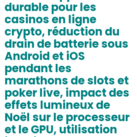
durable pour les
casinos en ligne
crypto, réduction du
drain de batterie sous
Android et iOS
pendant les
marathons de slots et
poker live, impact des
effets lumineux de
Noël sur le processeur
et le GPU, utilisation