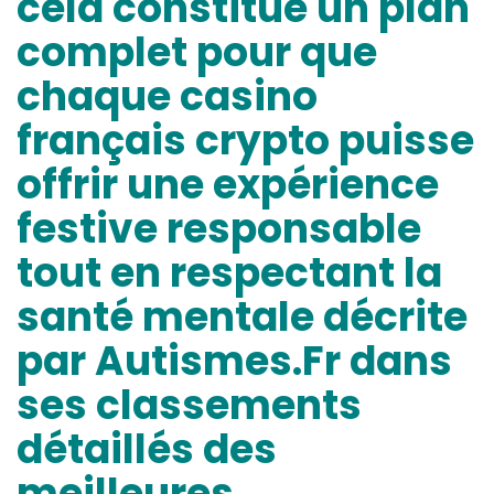
cela constitue un plan
complet pour que
chaque casino
français crypto puisse
offrir une expérience
festive responsable
tout en respectant la
santé mentale décrite
par Autismes.Fr dans
ses classements
détaillés des
meilleures