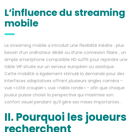
L’influence du streaming
mobile
Le streaming mobile a introduit une flexibilité inédite : plus
besoin d’un ordinateur dédié ou d’une connexion filaire ; un
simple smartphone compatible HD suffit pour rejoindre une
table VIP située sur un serveur européen ou asiatique .
Cette mobilité a également stimulé la demande pour des
interfaces adaptatives offrant plusieurs angles caméra –
vue « côté croupier », vue « table ronde » – afin que chaque
joueur puisse choisir la perspective qui maximise son
confort visuel pendant qu’il gère ses mises importantes .
II. Pourquoi les joueurs
recherchent