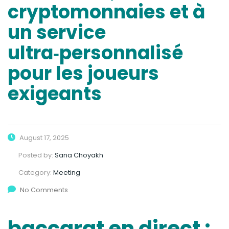
cryptomonnaies et à
un service
ultra‑personnalisé
pour les joueurs
exigeants
August 17, 2025
Posted by:
Sana Choyakh
Category:
Meeting
No Comments
baccarat en direct :