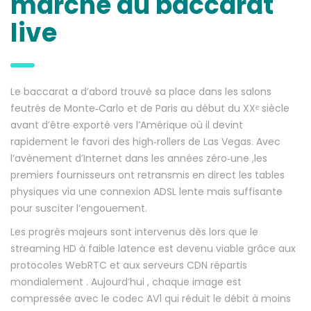
marché du baccarat
live
Le baccarat a d’abord trouvé sa place dans les salons
feutrés de Monte‑Carlo et de Paris au début du XXᵉ siècle
avant d’être exporté vers l’Amérique où il devint
rapidement le favori des high‑rollers de Las Vegas. Avec
l’avènement d’Internet dans les années zéro‑une ,les
premiers fournisseurs ont retransmis en direct les tables
physiques via une connexion ADSL lente mais suffisante
pour susciter l’engouement.
Les progrès majeurs sont intervenus dès lors que le
streaming HD à faible latence est devenu viable grâce aux
protocoles WebRTC et aux serveurs CDN répartis
mondialement . Aujourd’hui , chaque image est
compressée avec le codec AV1 qui réduit le débit à moins