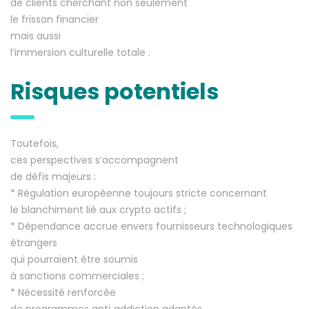
de clients cherchant non seulement
le frisson financier
mais aussi
l’immersion culturelle totale .
Risques potentiels
Toutefois,
ces perspectives s’accompagnent
de défis majeurs :
* Régulation européenne toujours stricte concernant
le blanchiment lié aux crypto actifs ;
* Dépendance accrue envers fournisseurs technologiques
étrangers
qui pourraient être soumis
à sanctions commerciales ;
* Nécessité renforcée
de programmes anti‑addiction adaptés