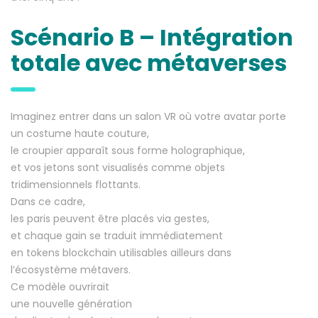
Scénario B – Intégration
totale avec métaverses
Imaginez entrer dans un salon VR où votre avatar porte
un costume haute couture,
le croupier apparaît sous forme holographique,
et vos jetons sont visualisés comme objets
tridimensionnels flottants.
Dans ce cadre,
les paris peuvent être placés via gestes,
et chaque gain se traduit immédiatement
en tokens blockchain utilisables ailleurs dans
l’écosystème métavers.
Ce modèle ouvrirait
une nouvelle génération