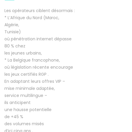
Les opérateurs ciblent désormais :
* L’Afrique du Nord (Maroc,
Algérie,
Tunisie)
où pénétration internet dépasse
80 % chez
les jeunes urbains,
* La Belgique francophone,
où législation récente encourage
les jeux certifiés RGP .
En adaptant leurs offres VIP –
mise minimale adaptée,
service multilingue –
ils anticipent
une hausse potentielle
de +45 %
des volumes misés
d’ici cinq ans .