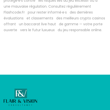
protégé·e·s contre les risques liés au jeu excessif ou à
une mauvaise régulation​.​ Consultez régulièrement
Flashcode.Fr pour rester informé·e·s des dernières
évaluations et classements des meilleurs crypto casinos
offrant un baccarat live haut de gamme — votre porte
ouverte vers le futur luxueux du jeu responsable online.​