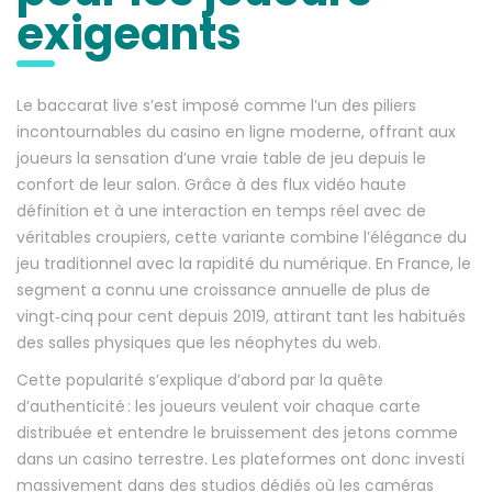
exigeants
Le baccarat live s’est imposé comme l’un des piliers
incontournables du casino en ligne moderne, offrant aux
joueurs la sensation d’une vraie table de jeu depuis le
confort de leur salon. Grâce à des flux vidéo haute
définition et à une interaction en temps réel avec de
véritables croupiers, cette variante combine l’élégance du
jeu traditionnel avec la rapidité du numérique. En France, le
segment a connu une croissance annuelle de plus de
vingt‑cinq pour cent depuis 2019, attirant tant les habitués
des salles physiques que les néophytes du web.
Cette popularité s’explique d’abord par la quête
d’authenticité : les joueurs veulent voir chaque carte
distribuée et entendre le bruissement des jetons comme
dans un casino terrestre. Les plateformes ont donc investi
massivement dans des studios dédiés où les caméras