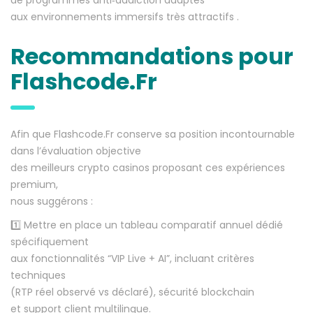
aux environnements immersifs très attractifs .
Recommandations pour
Flashcode.Fr
Afin que Flashcode.Fr conserve sa position incontournable
dans l’évaluation objective
des meilleurs crypto casinos proposant ces expériences
premium,
nous suggérons :
1️⃣ Mettre en place un tableau comparatif annuel dédié
spécifiquement
aux fonctionnalités “VIP Live + AI”, incluant critères
techniques
(RTP réel observé vs déclaré), sécurité blockchain
et support client multilingue.