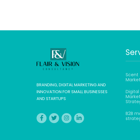
Ser
Scent
Market
BRANDING, DIGITAL MARKETING AND
Digital
INNOVATION FOR SMALL BUSINESSES
Market
AND STARTUPS
Strate
B2B m
strate