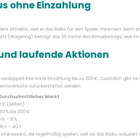
us ohne Einzahlung
s attraktiv, weil er das Risiko für den Spieler minimiert. Beim er
tz (Wagering) beträgt das 30‑fache des Bonusbetrags, was im Br
nd laufende Aktionen
rdoppelt Ihre erste Einzahlung bis zu 200 €. Zusätzlich gibt e
Nettoverluste zurückerstattet werden.
Durchschnittlicher Markt
0 € (selten)
150 % bis 300 €
5 % – 8 %
35 × – 40 ×
interessant, die regelmäßig spielen, weil sie das Risiko reduzier