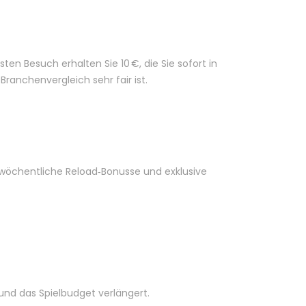
sten Besuch erhalten Sie 10 €, die Sie sofort in
anchenvergleich sehr fair ist.
s wöchentliche Reload‑Bonusse und exklusive
t und das Spielbudget verlängert.