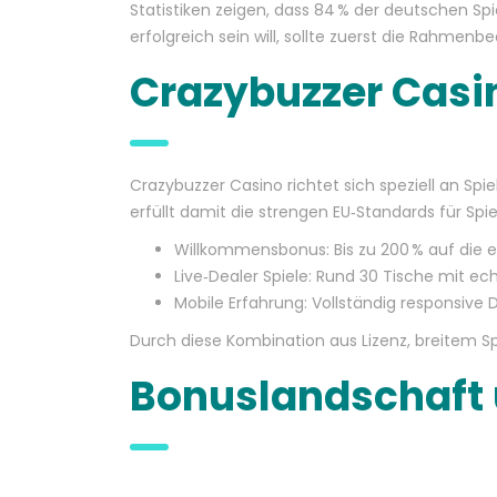
Statistiken zeigen, dass 84 % der deutschen Spi
erfolgreich sein will, sollte zuerst die Rahme
Crazybuzzer Casi
Crazybuzzer Casino richtet sich speziell an Spi
erfüllt damit die strengen EU‑Standards für Spie
Willkommensbonus: Bis zu 200 % auf die e
Live‑Dealer Spiele: Rund 30 Tische mit ec
Mobile Erfahrung: Vollständig responsive 
Durch diese Kombination aus Lizenz, breitem S
Bonuslandschaft 