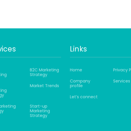
vices
Links
B2C Marketing
Home
Privacy P
ing
Strategy
Company
Services
Market Trends
profile
ing
gy
Let’s connect
arketing
Start-up
gy
Marketing
Strategy