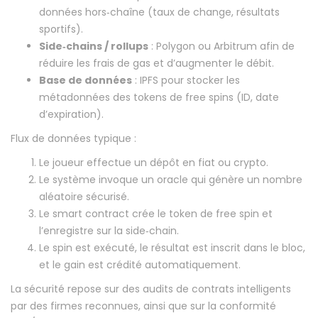
données hors‑chaîne (taux de change, résultats
sportifs).
Side‑chains / rollups
: Polygon ou Arbitrum afin de
réduire les frais de gas et d’augmenter le débit.
Base de données
: IPFS pour stocker les
métadonnées des tokens de free spins (ID, date
d’expiration).
Flux de données typique :
Le joueur effectue un dépôt en fiat ou crypto.
Le système invoque un oracle qui génère un nombre
aléatoire sécurisé.
Le smart contract crée le token de free spin et
l’enregistre sur la side‑chain.
Le spin est exécuté, le résultat est inscrit dans le bloc,
et le gain est crédité automatiquement.
La sécurité repose sur des audits de contrats intelligents
par des firmes reconnues, ainsi que sur la conformité