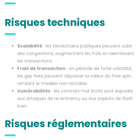
Risques techniques
Scalabilité
: les blockchains publiques peuvent subir
des congestions, augmentant les frais et ralentissant
les transactions.
Frais de transaction
: en période de forte volatilité,
les gas fees peuvent dépasser la valeur du free spin,
rendant le modèle non rentable.
Vulnérabilités
: les contrats mal écrits sont exposés
aux attaques de re‑entrancy ou aux exploits de flash
loan.
Risques réglementaires