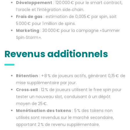
Développement
: 120 000 € pour le smart contract,
l’oracle et l’intégration side‑chain.
Frais de gas
: estimation de 0,005 € par spin, soit
5 000 € pour 1 million de spins.
Marketing
: 30 000 € pour la campagne « Summer
Spin‑Storm ».
Revenus additionnels
Rétention
: + 8 % de joueurs actifs, générant 0,15 € de
mise supplémentaire par jour.
Cross‑sell
: 12 % de joueurs utilisent le free spin pour
tester un nouveau slot, conduisant à un dépôt
moyen de 25 €.
Monétisation des tokens
: 5 % des tokens non
utilisés sont revendus sur le marché secondaire,
apportant 2 % de revenu supplémentaire.