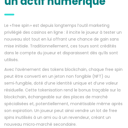
un actif numérique
Le « free spin » est depuis longtemps l’outil marketing
privilégié des casinos en ligne : il incite le joueur à tester un
nouveau slot tout en lui offrant une chance de gain sans
mise initiale. Traditionnellement, ces tours sont crédités
dans le compte du joueur et disparaissent dès qu’ils sont
utilisés.
Avec l’avènement des tokens blockchain, chaque free spin
peut être converti en un jeton non fongible (NFT) ou
semi‑fungible, doté d’une identité unique et d’une valeur
résiduelle. Cette tokenisation rend le bonus traçable sur la
blockchain, échangeable sur des places de marché
spécialisées et, potentiellement, monétisable même après
son expiration. Un joueur peut ainsi vendre un lot de free
spins inutilisés à un ami ou à un revendeur, créant un
nouveau micro‑marché secondaire.