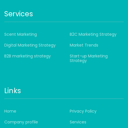
Services
Scent Marketing
B2C Marketing Strategy
Digital Marketing Strategy
Market Trends
B2B marketing strategy
Start-up Marketing
Strategy
Links
Home
Privacy Policy
Company profile
Services