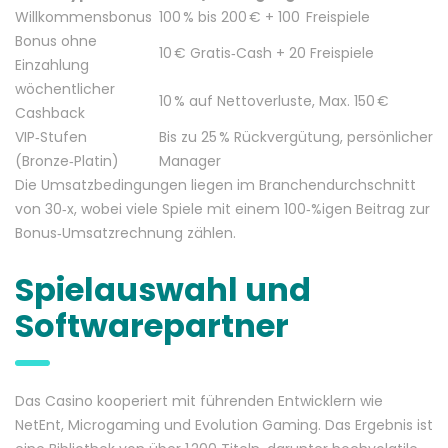
Willkommensbonus
100 % bis 200 € + 100 Freispiele
Bonus ohne
10 € Gratis‑Cash + 20 Freispiele
Einzahlung
wöchentlicher
10 % auf Nettoverluste, Max. 150 €
Cashback
VIP‑Stufen
Bis zu 25 % Rückvergütung, persönlicher
(Bronze‑Platin)
Manager
Die Umsatzbedingungen liegen im Branchendurchschnitt
von 30‑x, wobei viele Spiele mit einem 100‑%igen Beitrag zur
Bonus‑Umsatzrechnung zählen.
Spielauswahl und
Softwarepartner
Das Casino kooperiert mit führenden Entwicklern wie
NetEnt, Microgaming und Evolution Gaming. Das Ergebnis ist