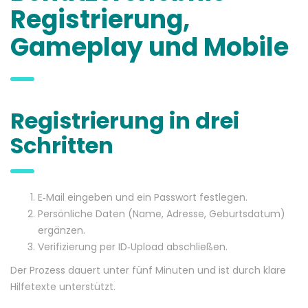
Registrierung,
Gameplay und Mobile
Registrierung in drei
Schritten
E‑Mail eingeben und ein Passwort festlegen.
Persönliche Daten (Name, Adresse, Geburtsdatum)
ergänzen.
Verifizierung per ID‑Upload abschließen.
Der Prozess dauert unter fünf Minuten und ist durch klare
Hilfetexte unterstützt.