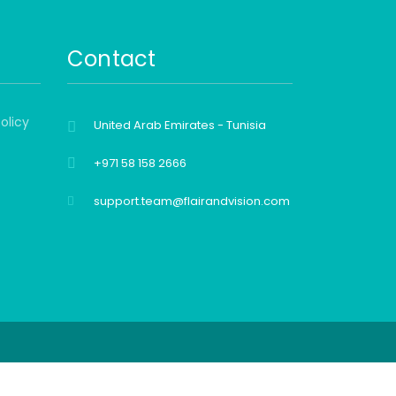
Contact
olicy
United Arab Emirates - Tunisia
+971 58 158 2666
support.team@flairandvision.com