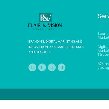
Ser
Scent
Market
BRANDING, DIGITAL MARKETING AND
Digital
INNOVATION FOR SMALL BUSINESSES
Market
AND STARTUPS
Strate
B2B m
strate