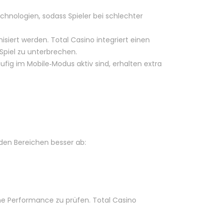
hnologien, sodass Spieler bei schlechter
isiert werden. Total Casino integriert einen
Spiel zu unterbrechen.
ufig im Mobile‑Modus aktiv sind, erhalten extra
den Bereichen besser ab:
he Performance zu prüfen. Total Casino