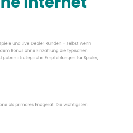
ne internet
chspiele und Live‑Dealer‑Runden – selbst wenn
d dem Bonus ohne Einzahlung die typischen
d geben strategische Empfehlungen für Spieler,
ne als primäres Endgerät. Die wichtigsten