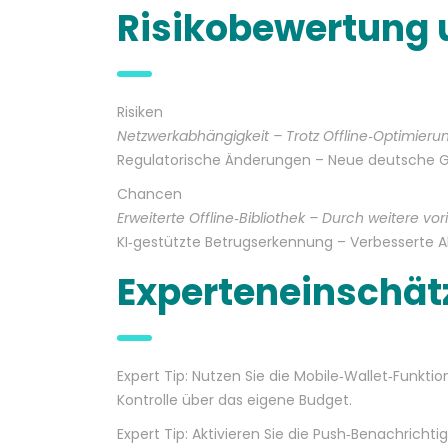
Risikobewertung
Risiken
Netzwerkabhängigkeit – Trotz Offline‑Optimieru
Regulatorische Änderungen – Neue deutsche Gl
Chancen
Erweiterte Offline‑Bibliothek – Durch weitere v
KI‑gestützte Betrugserkennung – Verbesserte A
Experteneinschä
Expert Tip: Nutzen Sie die Mobile‑Wallet‑Funkti
Kontrolle über das eigene Budget.
Expert Tip: Aktivieren Sie die Push‑Benachrich