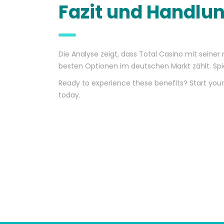
Fazit und Handlu
Die Analyse zeigt, dass Total Casino mit sein
besten Optionen im deutschen Markt zählt. Spiel
Ready to experience these benefits? Start your
today.