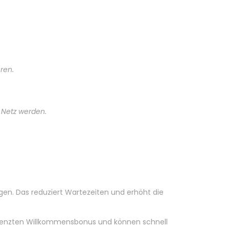
ren.
m Netz werden.
igen. Das reduziert Wartezeiten und erhöht die
begrenzten Willkommensbonus und können schnell