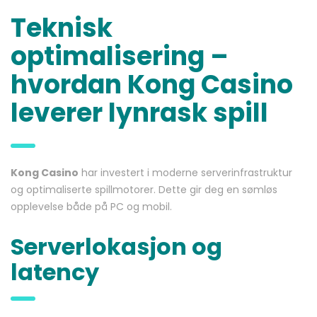
Teknisk
optimalisering –
hvordan Kong Casino
leverer lynrask spill
Kong Casino
har investert i moderne serverinfrastruktur
og optimaliserte spillmotorer. Dette gir deg en sømløs
opplevelse både på PC og mobil.
Serverlokasjon og
latency