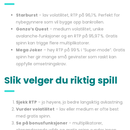
Starburst
– lav volatilitet, RTP på 96,1 %. Perfekt for
nybegynnere som vil bygge opp bankrollen.
Gonzo’s Quest
– medium volatilitet, unike
avalanche‑funksjoner og en RTP på 95,97 %. Gratis
spinn kan trigge flere multiplikatorer.
Mega Joker
– høy RTP på 99 % i “Super‑mode”. Gratis
spinn her gir mange små gevinster som raskt kan
oppfylle omsetningskrav.
Slik velger du riktig spill
Sjekk RTP
– jo høyere, jo bedre langsiktig avkastning.
Vurder volatilitet
– lav eller medium er ofte best
med gratis spinn.
Se på bonusfunksjoner
– multiplikatorer,
ekspanderende wilds og gratis spinn‑runder innen