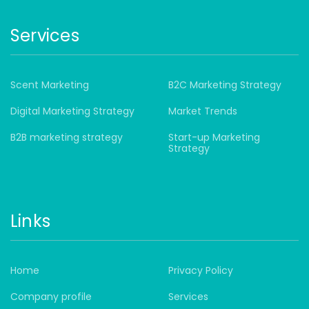
Services
Scent Marketing
B2C Marketing Strategy
Digital Marketing Strategy
Market Trends
B2B marketing strategy
Start-up Marketing
Strategy
Links
Home
Privacy Policy
Company profile
Services