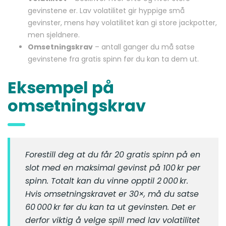
gevinstene er. Lav volatilitet gir hyppige små
gevinster, mens høy volatilitet kan gi store jackpotter,
men sjeldnere.
Omsetningskrav
– antall ganger du må satse
gevinstene fra gratis spinn før du kan ta dem ut.
Eksempel på
omsetningskrav
Forestill deg at du får 20 gratis spinn på en
slot med en maksimal gevinst på 100 kr per
spinn. Totalt kan du vinne opptil 2 000 kr.
Hvis omsetningskravet er 30×, må du satse
60 000 kr før du kan ta ut gevinsten. Det er
derfor viktig å velge spill med lav volatilitet