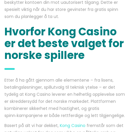
beskytter kontoen din mot uautorisert tilgang. Dette er
spesielt viktig når du har store gevinster fra gratis spinn
som du planlegger å ta ut.
Hvorfor Kong Casino
er det beste valget for
norske spillere
Etter å ha gått gjennom alle elementene – fra lisens,
betalingsløsninger, spillutvalg til teknisk ytelse – er det
tydelig at Kong Casino leverer en helhetlig opplevelse som
er skreddersydd for det norske markedet. Plattformen
kombinerer sikkerhet med hastighet, og gratis
spinn‑kampanjene er både rettferdige og lett tilgjengelige.
Basert på alt vi har dekket,
Kong Casino
fremstår som det