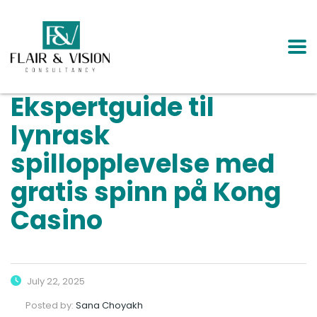
Ekspertguide til
lynrask
spillopplevelse med
gratis spinn på Kong
Casino
July 22, 2025
Posted by:
Sana Choyakh