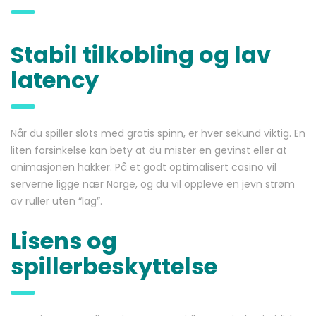
Stabil tilkobling og lav
latency
Når du spiller slots med gratis spinn, er hver sekund viktig. En
liten forsinkelse kan bety at du mister en gevinst eller at
animasjonen hakker. På et godt optimalisert casino vil
serverne ligge nær Norge, og du vil oppleve en jevn strøm
av ruller uten “lag”.
Lisens og
spillerbeskyttelse