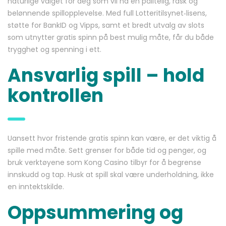
naturlige valget for deg som vil ha en pålitelig, rask og
belønnende spillopplevelse. Med full Lotteritilsynet‑lisens,
støtte for BankID og Vipps, samt et bredt utvalg av slots
som utnytter gratis spinn på best mulig måte, får du både
trygghet og spenning i ett.
Ansvarlig spill – hold
kontrollen
Uansett hvor fristende gratis spinn kan være, er det viktig å
spille med måte. Sett grenser for både tid og penger, og
bruk verktøyene som Kong Casino tilbyr for å begrense
innskudd og tap. Husk at spill skal være underholdning, ikke
en inntektskilde.
Oppsummering og