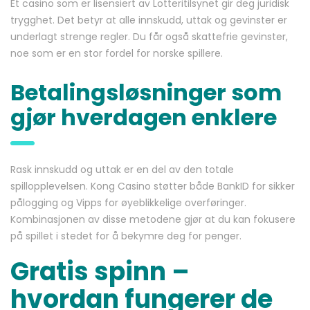
Et casino som er lisensiert av Lotteritilsynet gir deg juridisk
trygghet. Det betyr at alle innskudd, uttak og gevinster er
underlagt strenge regler. Du får også skattefrie gevinster,
noe som er en stor fordel for norske spillere.
Betalingsløsninger som
gjør hverdagen enklere
Rask innskudd og uttak er en del av den totale
spillopplevelsen. Kong Casino støtter både BankID for sikker
pålogging og Vipps for øyeblikkelige overføringer.
Kombinasjonen av disse metodene gjør at du kan fokusere
på spillet i stedet for å bekymre deg for penger.
Gratis spinn –
hvordan fungerer de