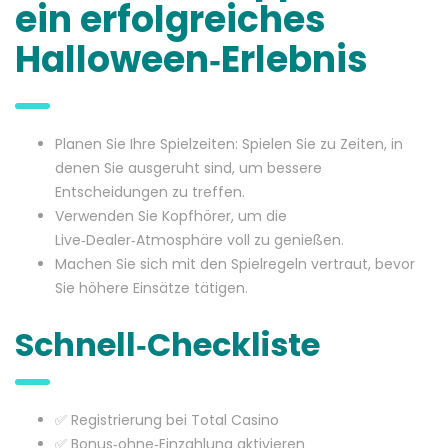
ein erfolgreiches
Halloween‑Erlebnis
Planen Sie Ihre Spielzeiten: Spielen Sie zu Zeiten, in
denen Sie ausgeruht sind, um bessere
Entscheidungen zu treffen.
Verwenden Sie Kopfhörer, um die
Live‑Dealer‑Atmosphäre voll zu genießen.
Machen Sie sich mit den Spielregeln vertraut, bevor
Sie höhere Einsätze tätigen.
Schnell‑Checkliste
✅ Registrierung bei Total Casino
✅ Bonus‑ohne‑Einzahlung aktivieren