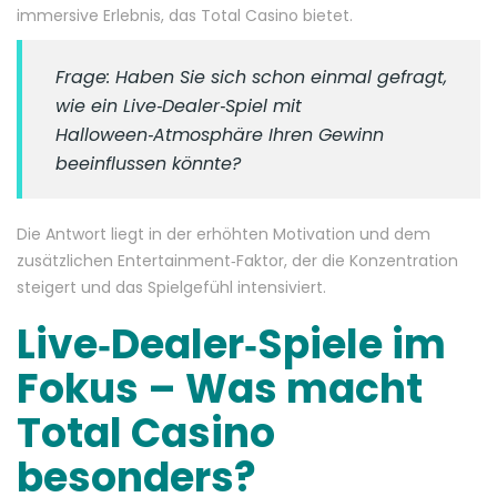
immersive Erlebnis, das Total Casino bietet.
Frage: Haben Sie sich schon einmal gefragt,
wie ein Live‑Dealer‑Spiel mit
Halloween‑Atmosphäre Ihren Gewinn
beeinflussen könnte?
Die Antwort liegt in der erhöhten Motivation und dem
zusätzlichen Entertainment‑Faktor, der die Konzentration
steigert und das Spielgefühl intensiviert.
Live‑Dealer‑Spiele im
Fokus – Was macht
Total Casino
besonders?