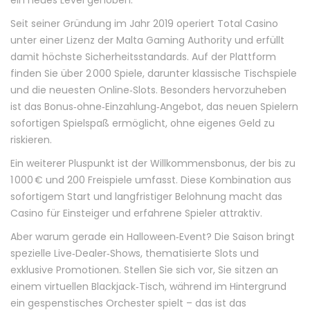
Seit seiner Gründung im Jahr 2019 operiert Total Casino
unter einer Lizenz der Malta Gaming Authority und erfüllt
damit höchste Sicherheitsstandards. Auf der Plattform
finden Sie über 2 000 Spiele, darunter klassische Tischspiele
und die neuesten Online‑Slots. Besonders hervorzuheben
ist das Bonus‑ohne‑Einzahlung‑Angebot, das neuen Spielern
sofortigen Spielspaß ermöglicht, ohne eigenes Geld zu
riskieren.
Ein weiterer Pluspunkt ist der Willkommensbonus, der bis zu
1 000 € und 200 Freispiele umfasst. Diese Kombination aus
sofortigem Start und langfristiger Belohnung macht das
Casino für Einsteiger und erfahrene Spieler attraktiv.
Aber warum gerade ein Halloween‑Event? Die Saison bringt
spezielle Live‑Dealer‑Shows, thematisierte Slots und
exklusive Promotionen. Stellen Sie sich vor, Sie sitzen an
einem virtuellen Blackjack‑Tisch, während im Hintergrund
ein gespenstisches Orchester spielt – das ist das