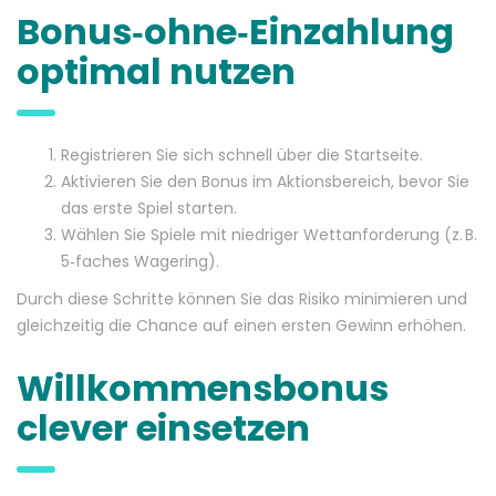
Bonus‑ohne‑Einzahlung
optimal nutzen
Registrieren Sie sich schnell über die Startseite.
Aktivieren Sie den Bonus im Aktionsbereich, bevor Sie
das erste Spiel starten.
Wählen Sie Spiele mit niedriger Wettanforderung (z. B.
5‑faches Wagering).
Durch diese Schritte können Sie das Risiko minimieren und
gleichzeitig die Chance auf einen ersten Gewinn erhöhen.
Willkommensbonus
clever einsetzen