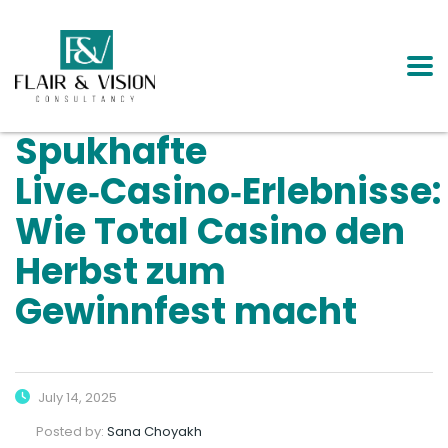
Spukhafte
Live‑Casino‑Erlebnisse:
Wie Total Casino den
Herbst zum
Gewinnfest macht
July 14, 2025
Posted by:
Sana Choyakh