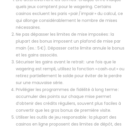
quels jeux comptent pour le wagering. Certains
casinos excluent les paris « pair / impair » du calcul, ce
qui allonge considérablement le nombre de mises
nécessaires.
Ne pas dépasser les limites de mise imposées : la
plupart des bonus imposent un plafond de mise par
main (ex. : 5 €). Dépasser cette limite annule le bonus
et les gains associés.
Sécuriser les gains avant le retrait : une fois que le
wagering est rempli, utilisez la fonction « cash‑out » ou
retirez partiellement le solde pour éviter de le perdre
sur une mauvaise série.
Privilégier les programmes de fidélité à long terme :
accumuler des points sur chaque mise permet
d’obtenir des crédits réguliers, souvent plus faciles à
convertir que les gros bonus de première visite.
Utiliser les outils de jeu responsable : la plupart des
casinos en ligne proposent des limites de dépôt, des