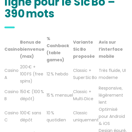
ligne pour le Sic Bo –
390 mots
%
Bonus de
Variante
Avis sur
Cashback
Casino
bienvenue
Sic Bo
l’interface
(table
(max)
proposée
mobile
games)
200 € +
Casino
Classic +
Très fluide, UI
100 FS (free
12 % hebdo
A
Super Sic Bo
moderne
spins)
Responsive,
Casino
150 € (100 %
Classic +
15 % mensuel
légèrement
B
dépôt)
Multi‑Dice
lent
Optimisé
Casino
100 € sans
10 %
Classic
pour Android
C
dépôt
quotidien
uniquement
& iOS
Design épuré,