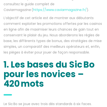
consultez le guide complet de
Caviarmagazine (
https://www.caviarmagazine.fr/
).
L’objectif de cet article est de montrer aux débutants
comment exploiter les promotions offertes par les casinos
en ligne afin de maximiser leurs chances de gain tout en
conservant le plaisir du jeu. Nous aborderons les règles de
base, les différents types de bonus, des stratégies de mise
simples, un comparatif des meilleurs opérateurs et, enfin,
les pièges à éviter pour jouer de façon responsable.
1. Les bases du Sic Bo
pour les novices –
420 mots
Le Sic Bo se joue avec trois dés standards à six faces.