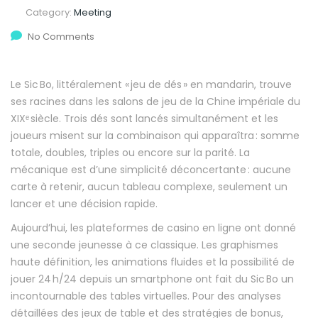
Category:
Meeting
No Comments
Le Sic Bo, littéralement « jeu de dés » en mandarin, trouve
ses racines dans les salons de jeu de la Chine impériale du
XIXᵉ siècle. Trois dés sont lancés simultanément et les
joueurs misent sur la combinaison qui apparaîtra : somme
totale, doubles, triples ou encore sur la parité. La
mécanique est d’une simplicité déconcertante : aucune
carte à retenir, aucun tableau complexe, seulement un
lancer et une décision rapide.
Aujourd’hui, les plateformes de casino en ligne ont donné
une seconde jeunesse à ce classique. Les graphismes
haute définition, les animations fluides et la possibilité de
jouer 24 h/24 depuis un smartphone ont fait du Sic Bo un
incontournable des tables virtuelles. Pour des analyses
détaillées des jeux de table et des stratégies de bonus,