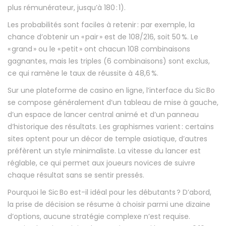
plus rémunérateur, jusqu’à 180 : 1).
Les probabilités sont faciles à retenir : par exemple, la
chance d’obtenir un « pair » est de 108/216, soit 50 %. Le
« grand » ou le « petit » ont chacun 108 combinaisons
gagnantes, mais les triples (6 combinaisons) sont exclus,
ce qui ramène le taux de réussite à 48,6 %.
Sur une plateforme de casino en ligne, l’interface du Sic Bo
se compose généralement d’un tableau de mise à gauche,
d’un espace de lancer central animé et d’un panneau
d’historique des résultats. Les graphismes varient : certains
sites optent pour un décor de temple asiatique, d’autres
préfèrent un style minimaliste. La vitesse du lancer est
réglable, ce qui permet aux joueurs novices de suivre
chaque résultat sans se sentir pressés.
Pourquoi le Sic Bo est-il idéal pour les débutants ? D’abord,
la prise de décision se résume à choisir parmi une dizaine
d’options, aucune stratégie complexe n’est requise.