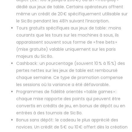
dédié aux jeux de table. Certains opérateurs offrent
même un crédit de 20 € spécifiquement utilisable sur
le Sic Bo pendant les 48 h suivant l’inscription.
Tours gratuits spécifiques aux jeux de table : moins
courants que les tours sur les machines à sous, ils
apparaissent souvent sous forme de « free bets »
(mise gratuite) valable uniquement sur les paris
majeurs du Sic Bo.
Cashback : un pourcentage (souvent 10 % à 15 %) des
pertes nettes sur les jeux de table est remboursé
chaque semaine. Ce type de promotion compense
les sessions où la variance a été défavorable.
Programmes de fidélité orientés « table games » :
chaque mise rapporte des points qui peuvent être
convertis en crédits de jeu, en bonus de dépôt ou en
entrées à des tournois de Sic Bo.
Bonus sans dépôt : le cadeau le plus apprécié des
novices. Un crédit de 5 € ou 10 € offert dès la création