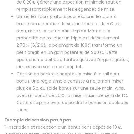
de 0,20 € génère une exposition minimale tout en
remplissant rapidement les exigences de mise.
Utiliser les tours gratuits pour explorer les paris à
haute rémunération : lorsqu’un free bet de 5 € est
reçu, misez-le sur un pari « triple ». Même si la
probabilité de toucher un triple est de seulement
2,78 % (6/216), le paiement de 180 : 1 transforme un
petit crédit en un gain potentiel de 900 €. Cette
approche ne doit être tentée qu’avec l’argent gratuit,
jamais avec son propre capital.
Gestion de bankroll : adaptez la mise à la taille du
bonus. Une règle simple consiste à ne jamais miser
plus de 5 % du solde bonus sur une seule main. Ainsi,
avec un bonus de 20 €, la mise maximale sera de 1 €.
Cette discipline évite de perdre le bonus en quelques
tours.
Exemple de session pas à pas
1. Inscription et réception d’un bonus sans dépôt de 10 €.