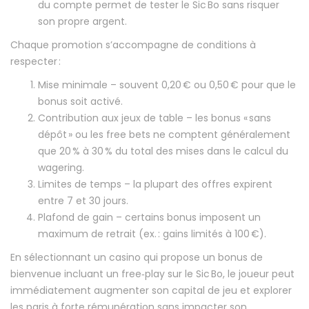
du compte permet de tester le Sic Bo sans risquer
son propre argent.
Chaque promotion s’accompagne de conditions à
respecter :
Mise minimale – souvent 0,20 € ou 0,50 € pour que le
bonus soit activé.
Contribution aux jeux de table – les bonus « sans
dépôt » ou les free bets ne comptent généralement
que 20 % à 30 % du total des mises dans le calcul du
wagering.
Limites de temps – la plupart des offres expirent
entre 7 et 30 jours.
Plafond de gain – certains bonus imposent un
maximum de retrait (ex. : gains limités à 100 €).
En sélectionnant un casino qui propose un bonus de
bienvenue incluant un free‑play sur le Sic Bo, le joueur peut
immédiatement augmenter son capital de jeu et explorer
les paris à forte rémunération sans impacter son