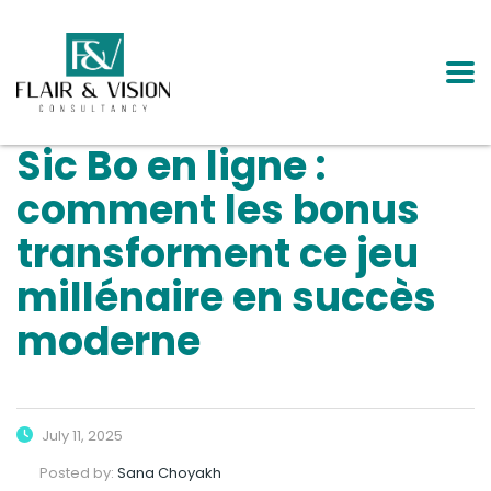
Sic Bo en ligne :
comment les bonus
transforment ce jeu
millénaire en succès
moderne
July 11, 2025
Posted by:
Sana Choyakh