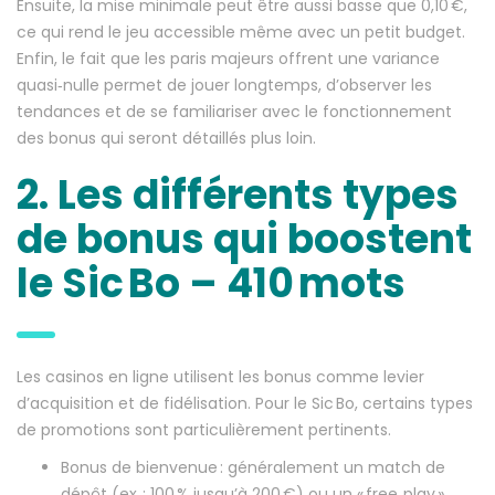
Ensuite, la mise minimale peut être aussi basse que 0,10 €,
ce qui rend le jeu accessible même avec un petit budget.
Enfin, le fait que les paris majeurs offrent une variance
quasi‑nulle permet de jouer longtemps, d’observer les
tendances et de se familiariser avec le fonctionnement
des bonus qui seront détaillés plus loin.
2. Les différents types
de bonus qui boostent
le Sic Bo – 410 mots
Les casinos en ligne utilisent les bonus comme levier
d’acquisition et de fidélisation. Pour le Sic Bo, certains types
de promotions sont particulièrement pertinents.
Bonus de bienvenue : généralement un match de
dépôt (ex. : 100 % jusqu’à 200 €) ou un « free‑play »