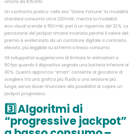
vincita da €15 000.
Un confronto pratico: nella slot “Divine Fortune” la modalità
standard consuma circa 220 mW, mentre la modalità
eco‑visual scende a 150 mW, pari a un risparmio del 32 %. La
percezione del jackpot rimane invariata perché il valore del
premio è evidenziato da un contatore digitale a contrasto
elevato, più leggibile su schermi a basso consumo.
Gli sviluppatori suggeriscono di limitare le animazioni a
60 fps quando il dispositivo segnala una batteria inferiore al
30 %. Questo approccio “smart” consente al giocatore di
scegliere tra una grafica più fluida o una sessione più
lunga, senza dover rinunciare alla possibilità di colpire un
jackpot progressivo.
3️⃣ Algoritmi di
“progressive jackpot”
a basso consumo –