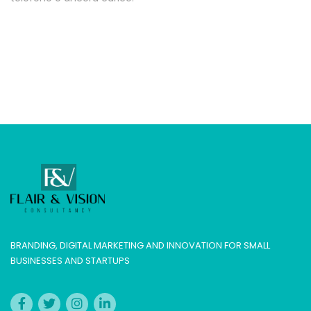
BRANDING, DIGITAL MARKETING AND INNOVATION FOR SMALL
BUSINESSES AND STARTUPS