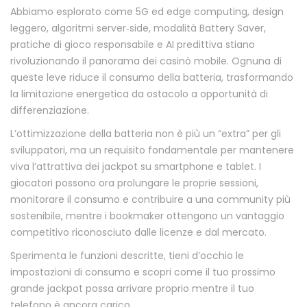
Abbiamo esplorato come 5G ed edge computing, design
leggero, algoritmi server‑side, modalità Battery Saver,
pratiche di gioco responsabile e AI predittiva stiano
rivoluzionando il panorama dei casinò mobile. Ognuna di
queste leve riduce il consumo della batteria, trasformando
la limitazione energetica da ostacolo a opportunità di
differenziazione.
L’ottimizzazione della batteria non è più un “extra” per gli
sviluppatori, ma un requisito fondamentale per mantenere
viva l’attrattiva dei jackpot su smartphone e tablet. I
giocatori possono ora prolungare le proprie sessioni,
monitorare il consumo e contribuire a una community più
sostenibile, mentre i bookmaker ottengono un vantaggio
competitivo riconosciuto dalle licenze e dal mercato.
Sperimenta le funzioni descritte, tieni d’occhio le
impostazioni di consumo e scopri come il tuo prossimo
grande jackpot possa arrivare proprio mentre il tuo
telefono è ancora carico.