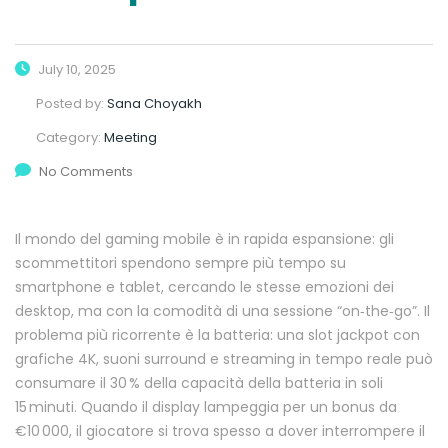
July 10, 2025
Posted by:
Sana Choyakh
Category:
Meeting
No Comments
Il mondo del gaming mobile è in rapida espansione: gli
scommettitori spendono sempre più tempo su
smartphone e tablet, cercando le stesse emozioni dei
desktop, ma con la comodità di una sessione “on‑the‑go”. Il
problema più ricorrente è la batteria: una slot jackpot con
grafiche 4K, suoni surround e streaming in tempo reale può
consumare il 30 % della capacità della batteria in soli
15 minuti. Quando il display lampeggia per un bonus da
€10 000, il giocatore si trova spesso a dover interrompere il