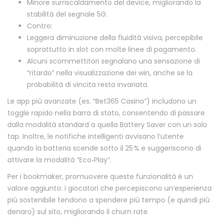
Minore surriscaldamento del device, migliorando la
stabilità del segnale 5G.
Contro:
Leggera diminuzione della fluidità visiva, percepibile
soprattutto in slot con molte linee di pagamento.
Alcuni scommettitori segnalano una sensazione di
“ritardo” nella visualizzazione dei win, anche se la
probabilità di vincita resta invariata.
Le app più avanzate (es. “Bet365 Casino”) includono un
toggle rapido nella barra di stato, consentendo di passare
dalla modalità standard a quella Battery Saver con un solo
tap. Inoltre, le notifiche intelligenti avvisano l’utente
quando la batteria scende sotto il 25 % e suggeriscono di
attivare la modalità “Eco‑Play”.
Per i bookmaker, promuovere queste funzionalità è un
valore aggiunto: i giocatori che percepiscono un’esperienza
più sostenibile tendono a spendere più tempo (e quindi più
denaro) sul sito, migliorando il churn rate.