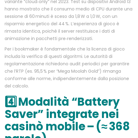
variante “cloud‑only” nel 2023. Test su dispositivi Android 13
hanno mostrato che il consumo medio di CPU durante una
sessione di 60 minuti è sceso da 1,8 W a 1,0 W, con un
risparmio energetico del 44 %. L’esperienza di gioco è
rimasta identica, poiché il server restituisce i dati di
animazione in pacchetti pre‑renderizzati.
Per i bookmaker è fondamentale che la licenza di gioco
includa la verifica di questi algoritmi. Le autorità di
regolamentazione richiedono audit periodici per garantire
che l’RTP (es. 95,5 % per “Mega Moolah Gold”) rimanga
conforme alle norme, indipendentemente dalla posizione
del calcolo.
4️⃣ Modalità “Battery
Saver” integrate nei
casinò mobile – (≈ 368