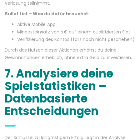
Verlosung teilnimmt.
Bullet List – Was du dafür brauchst:
Aktive Mobile‑App
Mindesteinsatz von 5 € auf einem qualifizierten Slot
Verifizierung des Kontos (falls noch nicht geschehen)
Durch das Nutzen dieser Aktionen erhöhst du deine
Gewinnchancen erheblich, ohne extra Geld zu investieren.
7. Analysiere deine
Spielstatistiken –
Datenbasierte
Entscheidungen
Der Schlüssel zu langfristigem Erfolg liegt in der Analyse