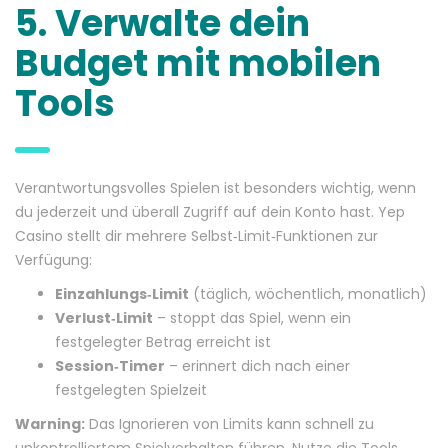
5. Verwalte dein
Budget mit mobilen
Tools
Verantwortungsvolles Spielen ist besonders wichtig, wenn
du jederzeit und überall Zugriff auf dein Konto hast. Yep
Casino stellt dir mehrere Selbst‑Limit‑Funktionen zur
Verfügung:
Einzahlungs‑Limit
(täglich, wöchentlich, monatlich)
Verlust‑Limit
– stoppt das Spiel, wenn ein
festgelegter Betrag erreicht ist
Session‑Timer
– erinnert dich nach einer
festgelegten Spielzeit
Warning:
Das Ignorieren von Limits kann schnell zu
unkontrolliertem Spielverhalten führen. Nutze die Tools,