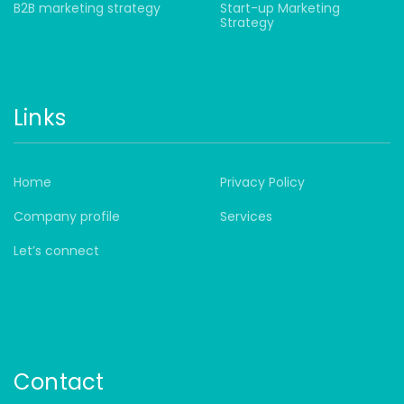
B2B marketing strategy
Start-up Marketing
Strategy
Links
Home
Privacy Policy
Company profile
Services
Let’s connect
Contact