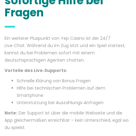
sofortige Hilfe bei
Fragen
Ein weiterer Pluspunkt von Yep Casino ist der 24/7
Live‑Chat. Während du im Zug sitzt und ein Spiel startest,
kannst du bei Problemen sofort mit einem
deutschsprachigen Agenten chatten.
Vorteile des Live‑Supports:
Schnelle Klärung von Bonus‑Fragen
Hilfe bei technischen Problemen auf dem
Smartphone
Unterstützung bei Auszahlungs‑Anfragen
Note:
Der Support ist über die mobile Webseite und die
App gleichermaßen erreichbar – kein Unterschied, egal wo
du spielst.