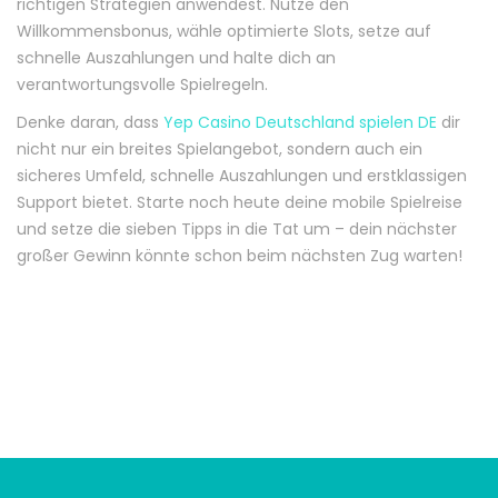
richtigen Strategien anwendest. Nutze den
Willkommensbonus, wähle optimierte Slots, setze auf
schnelle Auszahlungen und halte dich an
verantwortungsvolle Spielregeln.
Denke daran, dass
Yep Casino Deutschland spielen DE
dir
nicht nur ein breites Spielangebot, sondern auch ein
sicheres Umfeld, schnelle Auszahlungen und erstklassigen
Support bietet. Starte noch heute deine mobile Spielreise
und setze die sieben Tipps in die Tat um – dein nächster
großer Gewinn könnte schon beim nächsten Zug warten!