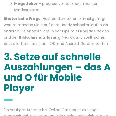
Mega Joker
– progressiver Jackpot, niedriger
Mindesteinsatz
Rhetorische Frage:
Hast du dich schon einmal gefragt,
warum manche Slots auf dem Handy schneller laufen als
andere? Die Antwort liegt in der
Optimierung des Codes
und der
Bildschirmauflösung
. Yep Casino stellt sicher,
dass alle Titel flüssig auf iOS‑ und Android‑Geräten laufen.
3. Setze auf schnelle
Auszahlungen – das A
und O für Mobile
Player
Ein häufiges Ärgernis bei Online‑Casinos ist die lange
Wartezeit bei Auszahlungen. Yep Casino hebt sich hier ab: