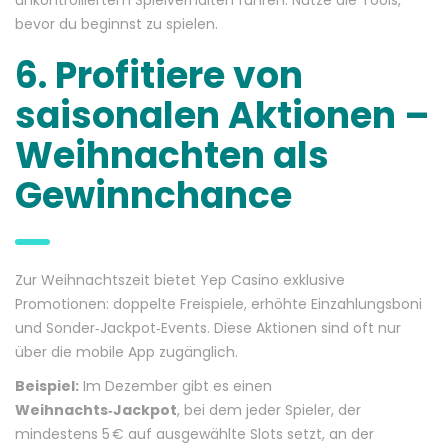
bevor du beginnst zu spielen.
6. Profitiere von
saisonalen Aktionen –
Weihnachten als
Gewinnchance
Zur Weihnachtszeit bietet Yep Casino exklusive
Promotionen: doppelte Freispiele, erhöhte Einzahlungsboni
und Sonder‑Jackpot‑Events. Diese Aktionen sind oft nur
über die mobile App zugänglich.
Beispiel:
Im Dezember gibt es einen
Weihnachts‑Jackpot
, bei dem jeder Spieler, der
mindestens 5 € auf ausgewählte Slots setzt, an der