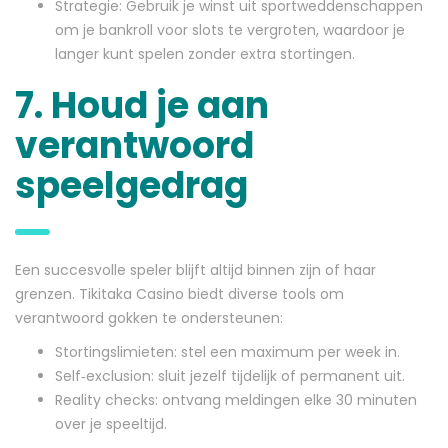
Strategie: Gebruik je winst uit sportweddenschappen
om je bankroll voor slots te vergroten, waardoor je
langer kunt spelen zonder extra stortingen.
7. Houd je aan
verantwoord
speelgedrag
Een succesvolle speler blijft altijd binnen zijn of haar
grenzen. Tikitaka Casino biedt diverse tools om
verantwoord gokken te ondersteunen:
Stortingslimieten: stel een maximum per week in.
Self‑exclusion: sluit jezelf tijdelijk of permanent uit.
Reality checks: ontvang meldingen elke 30 minuten
over je speeltijd.