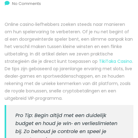
No Comments
Online casino‑liefhebbers zoeken steeds naar manieren
om hun spelervaring te verbeteren. Of je nu net begint of
al een doorgewinterde speler bent, een slimme aanpak kan
het verschil maken tussen kleine winsten en een flinke
uitbetaling. In dit artikel delen we zeven praktische
strategieën die je direct kunt toepassen op
TikiTaka Casino
.
De tips zijn gebaseerd op jarenlange ervaring met slots, live
dealer‑games en sportweddenschappen, en ze houden
rekening met de unieke kenmerken van dit platform, zoals
de royale bonussen, snelle cryptobetalingen en een
uitgebreid VIP‑programma.
Pro Tip: Begin altijd met een duidelijk
budget en houd je win‑ en verlieslimieten
bij. Zo behoud je controle en speel je