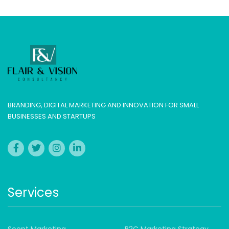
BRANDING, DIGITAL MARKETING AND INNOVATION FOR SMALL
BUSINESSES AND STARTUPS
Services
Scent Marketing
B2C Marketing Strategy