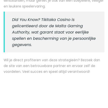
winstkansen, maar geniet je ook van een soepelere, veiliger
en leukere speelervaring.
Did You Know? Tikitaka Casino is
gelicentieerd door de Malta Gaming
Authority, wat garant staat voor eerlijke
spellen en bescherming van je persoonlijke
gegevens.
Wil je direct profiteren van deze strategieën? Bezoek dan
de site van een betrouwbare partner en ervaar zelf de
voordelen. Veel succes en speel altijd verantwoord!