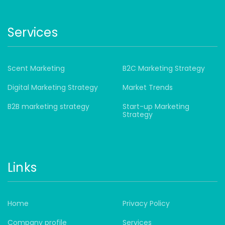
Services
Scent Marketing
B2C Marketing Strategy
Digital Marketing Strategy
Market Trends
B2B marketing strategy
Start-up Marketing
Strategy
Links
Home
Privacy Policy
Company profile
Services