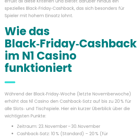
erfüllt all diese Kriterien und bietet darüber hinaus ein
spezielles Black‑Friday‑Cashback, das sich besonders für
Spieler mit hohem Einsatz lohnt.
Wie das
Black‑Friday‑Cashback
im N1 Casino
funktioniert
Während der Black‑Friday‑Woche (letzte Novemberwoche)
erhöht das N1 Casino den Cashback‑Satz auf bis zu 20 % für
alle Slots‑ und Tischspiele. Hier ein kurzer Überblick über die
wichtigsten Punkte:
Zeitraum: 23. November – 30. November
Cashback‑Satz: 10 % (Standard) – 20 % (für