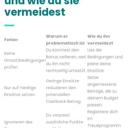
und wie du sie
vermeidest
Warum er
Wie du ihn
Fehler
problematisch ist
vermeidest
Du könntest den
Lies die
Keine
Bonus verlieren, weil
Bedingungen und
Umsatzbedingungen
du ihn nicht
plane deine
prüfen
rechtzeitig umsetzt.
Einsätze.
Setze
Geringe Einsätze
angemessene
Nur auf niedrige
reduzieren den
Beträge, die zu
Einsätze setzen
potenziellen
deinem Budget
Cashback‑Betrag.
passen.
Registriere dich
Du verpasst
im
Ignorieren des
zusätzliche Punkte
Treueprogramm