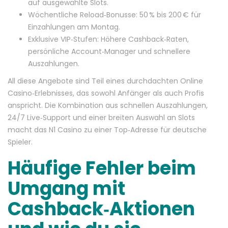
auf ausgewählte Slots.
Wöchentliche Reload‑Bonusse: 50 % bis 200 € für
Einzahlungen am Montag.
Exklusive VIP‑Stufen: Höhere Cashback‑Raten,
persönliche Account‑Manager und schnellere
Auszahlungen.
All diese Angebote sind Teil eines durchdachten Online
Casino‑Erlebnisses, das sowohl Anfänger als auch Profis
anspricht. Die Kombination aus schnellen Auszahlungen,
24/7 Live‑Support und einer breiten Auswahl an Slots
macht das N1 Casino zu einer Top‑Adresse für deutsche
Spieler.
Häufige Fehler beim
Umgang mit
Cashback‑Aktionen