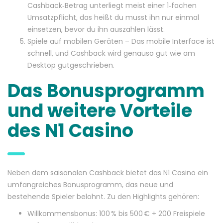
Cashback‑Betrag unterliegt meist einer 1‑fachen
Umsatzpflicht, das heißt du musst ihn nur einmal
einsetzen, bevor du ihn auszahlen lässt.
Spiele auf mobilen Geräten – Das mobile Interface ist
schnell, und Cashback wird genauso gut wie am
Desktop gutgeschrieben.
Das Bonusprogramm
und weitere Vorteile
des N1 Casino
Neben dem saisonalen Cashback bietet das N1 Casino ein
umfangreiches Bonusprogramm, das neue und
bestehende Spieler belohnt. Zu den Highlights gehören:
Willkommensbonus: 100 % bis 500 € + 200 Freispiele