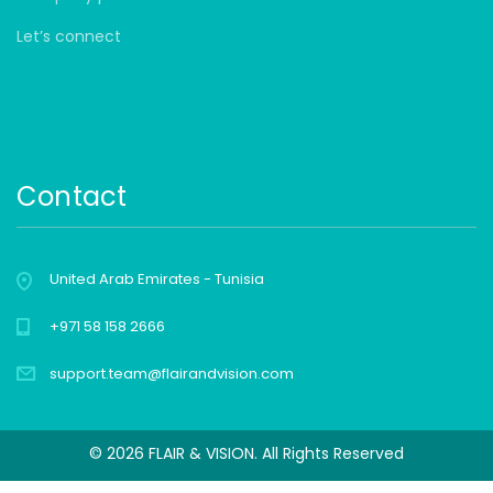
Let’s connect
Contact
United Arab Emirates - Tunisia
+971 58 158 2666
support.team@flairandvision.com
© 2026 FLAIR & VISION. All Rights Reserved